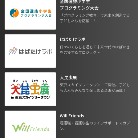
全国選抜小学生
プログラミング大会
「プログラミング教育」で未来を創造する
子どもたちを応援！！
はばたけラボ
日々のくらしを通じて未来世代のはばたき
を応援するプロジェクト
大昆虫展
東京スカイツリータウンにて開催。子ども
も大人もみんなで楽しめる企画が満載！
Will Friends
看護職・看護学生のライフサポートマガジ
ン。