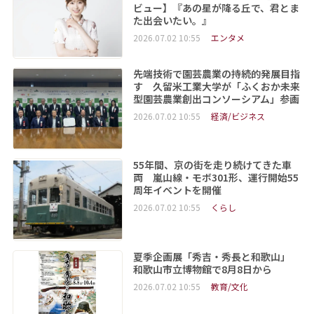
ビュー】『あの星が降る丘で、君とま
た出会いたい。』
2026.07.02 10:55
エンタメ
先端技術で園芸農業の持続的発展目指
す 久留米工業大学が「ふくおか未来
型園芸農業創出コンソーシアム」参画
2026.07.02 10:55
経済/ビジネス
55年間、京の街を走り続けてきた車
両 嵐山線・モボ301形、運行開始55
周年イベントを開催
2026.07.02 10:55
くらし
夏季企画展「秀吉・秀長と和歌山」
和歌山市立博物館で8月8日から
2026.07.02 10:55
教育/文化