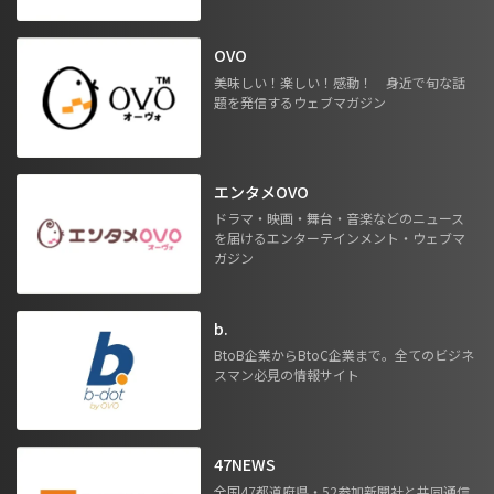
OVO
美味しい！楽しい！感動！ 身近で旬な話
題を発信するウェブマガジン
エンタメOVO
ドラマ・映画・舞台・音楽などのニュース
を届けるエンターテインメント・ウェブマ
ガジン
b.
BtoB企業からBtoC企業まで。全てのビジネ
スマン必見の情報サイト
47NEWS
全国47都道府県・52参加新聞社と共同通信