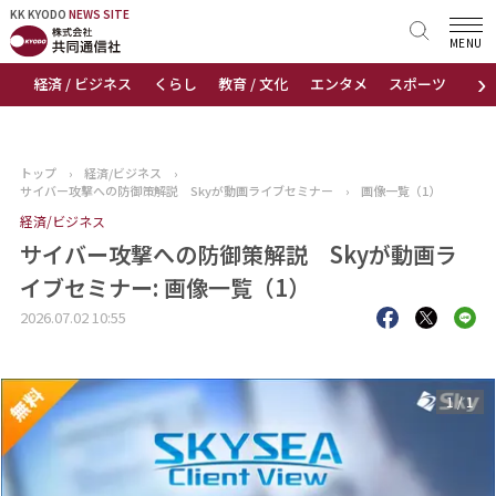
KK KYODO
KK KYODO
NEWS SITE
NEWS SITE
MENU
›
経済 / ビジネス
くらし
教育 / 文化
エンタメ
スポーツ
地
トップページ
お知らせ
トップ
›
経済/ビジネス
›
サイバー攻撃への防御策解説 Skyが動画ライブセミナー
›
画像一覧（1）
ニュース
経済/ビジネス
サイバー攻撃への防御策解説 Skyが動画ラ
おすすめコンテンツ
イブセミナー: 画像一覧（1）
出版物
2026.07.02 10:55
会社概要
1
/
1