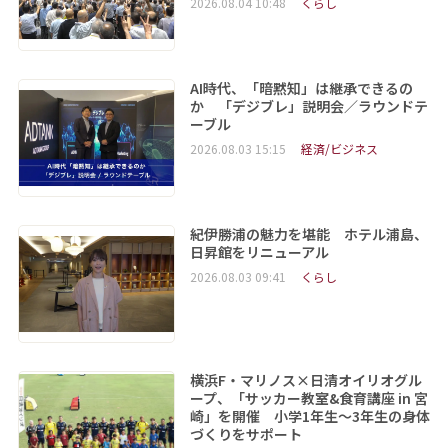
2026.08.04 10:48
くらし
AI時代、「暗黙知」は継承できるの
か 「デジブレ」説明会／ラウンドテ
ーブル
2026.08.03 15:15
経済/ビジネス
紀伊勝浦の魅力を堪能 ホテル浦島、
日昇館をリニューアル
2026.08.03 09:41
くらし
横浜F・マリノス×日清オイリオグル
ープ、「サッカー教室&食育講座 in 宮
崎」を開催 小学1年生～3年生の身体
づくりをサポート