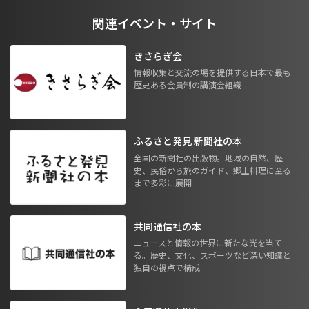
関連イベント・サイト
きさらぎ会
情報収集と交流の場を提供する日本で最も
歴史ある会員制の講演会組織
ふるさと発見 新聞社の本
全国の新聞社の出版物。地域の自然、歴
史、民俗から旅のガイド、郷土料理に至る
まで多彩に展開
共同通信社の本
ニュースと情報の世界に新たな光を当て
る。歴史、文化、スポーツなど深い知識と
独自の視点で構成