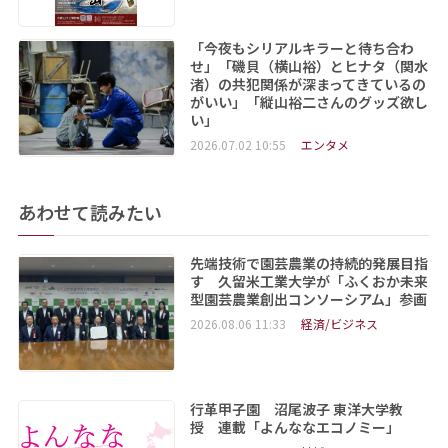
「今夜もシリアルキラーと待ち合わ
せ」「磯貝（横山裕）とヒナタ（関水
渚）の共犯関係が深まってきているの
がいい」「縦山裕二さんのグッズ欲し
い」
2026.07.02 10:55
エンタメ
あわせて読みたい
先端技術で園芸農業の持続的発展目指
す 久留米工業大学が「ふくおか未来
型園芸農業創出コンソーシアム」参画
2026.08.06 11:33
経済/ビジネス
行革甲子園 沼尾波子 東洋大学教
授 連載「よんななエコノミー」