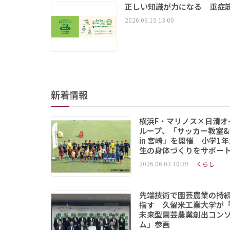
正しい知識が力になる 重症筋
2026.06.15 13:00
新着情報
横浜F・マリノス×日清オ
ループ、「サッカー教室&
in 宮崎」を開催 小学1
生の身体づくりをサポー
2026.06.03 10:39
くらし
先端技術で園芸農業の持
指す 久留米工業大学が
未来型園芸農業創出コン
ム」参画