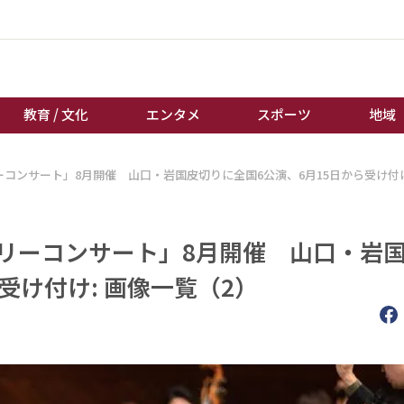
教育 / 文化
エンタメ
スポーツ
地域
ーコンサート」8月開催 山口・岩国皮切りに全国6公演、6月15日から受け付
経済 / ビジネス
誰もが輝いて働く社会へ
くらし
天皇杯サッカー
教育 / 文化
オートレース
ミリーコンサート」8月開催 山口・岩
エンタメ
競輪
受け付け: 画像一覧（2）
スポーツ
ボートレース
地域
棋王戦
キーパーソン
女流本因坊戦