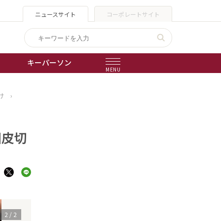
ニュースサイト
コーポレートサイト
キーパーソン
MENU
け
›
出版物
会社概要
国皮切
1
/
2