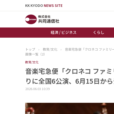
KK KYODO
NEWS SITE
経済 / ビジネス
くらし
トップ
›
教育/文化
›
音楽宅急便「クロネコ ファミリ
トップページ
画像一覧（2）
お知らせ
教育/文化
音楽宅急便「クロネコ ファ
りに全国6公演、6月15日から
2026.06.03 10:39