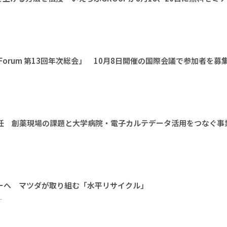
l Earth Forum 第13回年次総会」 10月8日開催の国際会議で参加者を募
に就任 創薬現場の課題と大学病院・電子カルテデータ活用をつなぐ事
ーへ マツダが取り組む「水平リサイクル」
ー