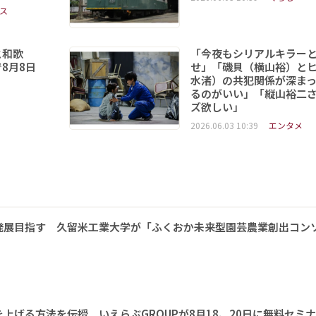
ス
と和歌
「今夜もシリアルキラー
8月8日
せ」「磯貝（横山裕）と
水渚）の共犯関係が深ま
るのがいい」「縦山裕二
ズ欲しい」
2026.06.03 10:39
エンタメ
発展目指す 久留米工業大学が「ふくおか未来型園芸農業創出コン
上げる方法を伝授 いえらぶGROUPが8月18、20日に無料セミ