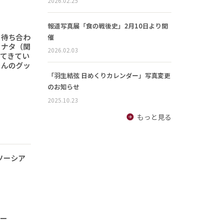
2026.02.25
報道写真展「食の戦後史」2月10日より開
と待ち合わ
催
ヒナタ（関
2026.02.03
ってきてい
さんのグッ
「羽生結弦 日めくりカレンダー」写真変更
のお知らせ
2025.10.23
もっと見る
ソーシア
ナー