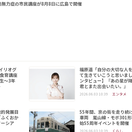
無力症の市民講座が8月8日に広島で開催
イリオグ
福原遥「自分の大切な人
食育講座
て生きていこうと思いま
年生～3年
ンタビュー】『あの星が
ト
君とまた出会いたい。』
2026.06.03 10:39
エンタメ
続的発展目
55年間、京の街を走り続
「ふくおか
車両 嵐山線・モボ301
ソーシア
始55周年イベントを開催
2026.06.03 10:39
くらし