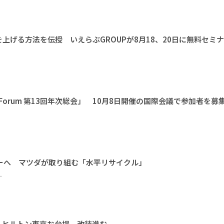
上げる方法を伝授 いえらぶGROUPが8月18、20日に無料セミ
l Earth Forum 第13回年次総会」 10月8日開催の国際会議で参加者を募
ーへ マツダが取り組む「水平リサイクル」
ー
 ヒルトン東京お台場、改装進む