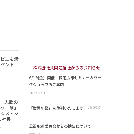
ジビエも満
イベント
株式会社共同通信社からのお知らせ
6/19(金）開催 採用広報セミナー＆ワー
クショップのご案内
2026.05.10
は「人間の
いう「傘」
2026.03.31
「世界年鑑」を休刊いたします
クシス・ジ
エ社長
公正取引委員会からの勧告について
ン