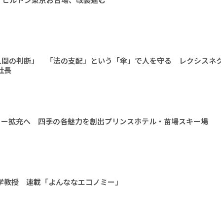
人間の判断」 「法の支配」という「傘」で人を守る レクシスネ
社長
ィー拡充へ 四季の各魅力を創出プリンスホテル・苗場スキー場
大学教授 連載「よんななエコノミー」