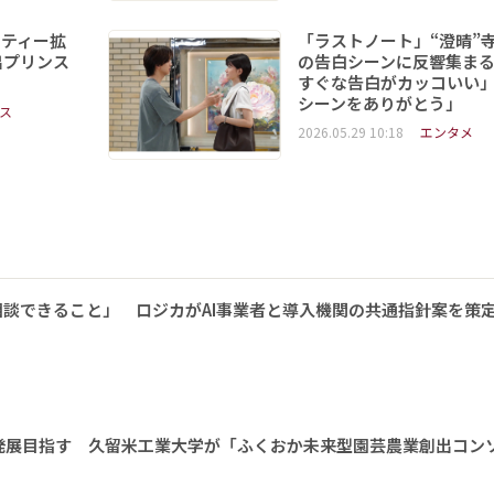
ビティー拡
「ラストノート」“澄晴”
出プリンス
の告白シーンに反響集まる
すぐな告白がカッコいい
シーンをありがとう」
ス
2026.05.29 10:18
エンタメ
相談できること」 ロジカがAI事業者と導入機関の共通指針案を策
発展目指す 久留米工業大学が「ふくおか未来型園芸農業創出コン