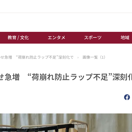
教育 / 文化
エンタメ
スポーツ
地域
せ急増 “荷崩れ防止ラップ不足”深刻化で
›
画像一覧（1）
経済 / ビジネス
誰もが輝いて働く社会へ
くらし
天皇杯サッカー
急増 “荷崩れ防止ラップ不足”深刻化
教育 / 文化
オートレース
エンタメ
競輪
スポーツ
ボートレース
地域
棋王戦
キーパーソン
女流本因坊戦