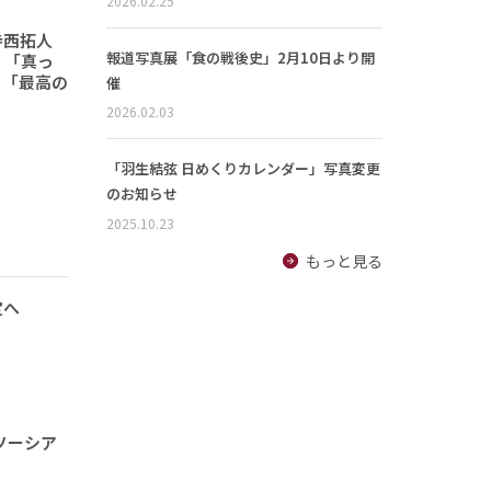
2026.02.25
寺西拓人
報道写真展「食の戦後史」2月10日より開
 「真っ
」「最高の
催
2026.02.03
「羽生結弦 日めくりカレンダー」写真変更
のお知らせ
2025.10.23
もっと見る
定へ
ソーシア