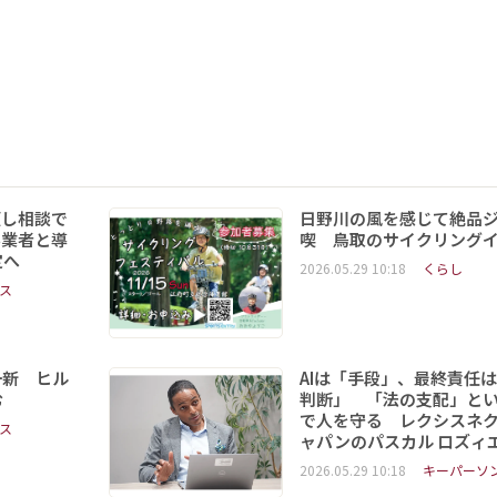
頼し相談で
日野川の風を感じて絶品
事業者と導
喫 鳥取のサイクリング
定へ
2026.05.29 10:18
くらし
ス
一新 ヒル
AIは「手段」、最終責任
む
判断」 「法の支配」と
で人を守る レクシスネ
ス
ャパンのパスカル ロズィ
2026.05.29 10:18
キーパーソ