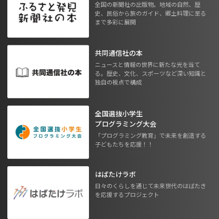
全国の新聞社の出版物。地域の自然、歴
史、民俗から旅のガイド、郷土料理に至る
まで多彩に展開
共同通信社の本
ニュースと情報の世界に新たな光を当て
る。歴史、文化、スポーツなど深い知識と
独自の視点で構成
全国選抜小学生
プログラミング大会
「プログラミング教育」で未来を創造する
子どもたちを応援！！
はばたけラボ
日々のくらしを通じて未来世代のはばたき
を応援するプロジェクト