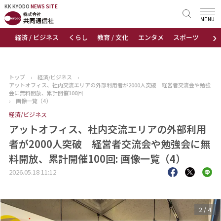
KK KYODO
KK KYODO
NEWS SITE
NEWS SITE
MENU
›
経済 / ビジネス
くらし
教育 / 文化
エンタメ
スポーツ
地
トップページ
お知らせ
トップ
›
経済/ビジネス
›
アットオフィス、社内交流エリアの外部利用者が2000人突破 経営者交流会や勉強
ニュース
会に無料開放、累計開催100回
›
画像一覧（4）
経済/ビジネス
おすすめコンテンツ
アットオフィス、社内交流エリアの外部利用
出版物
者が2000人突破 経営者交流会や勉強会に無
料開放、累計開催100回: 画像一覧（4）
会社概要
2026.05.18 11:12
3
/
4