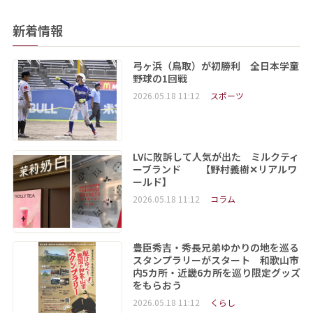
新着情報
弓ヶ浜（鳥取）が初勝利 全日本学童
野球の1回戦
2026.05.18 11:12
スポーツ
LVに敗訴して人気が出た ミルクティ
ーブランド 【野村義樹✕リアルワ
ールド】
2026.05.18 11:12
コラム
豊臣秀吉・秀長兄弟ゆかりの地を巡る
スタンプラリーがスタート 和歌山市
内5カ所・近畿6カ所を巡り限定グッズ
をもらおう
2026.05.18 11:12
くらし