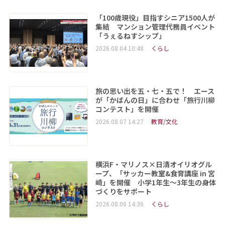
「100歳現役」目指すシニア1500人が
集結 マンション管理代務員イベント
「うぇるねすシップ」
2026.08.04 10:48
くらし
旅の思い出を五・七・五で！ エース
が「かばんの日」に合わせ「旅行川柳
コンテスト」を開催
2026.08.07 14:27
教育/文化
横浜F・マリノス×日清オイリオグル
ープ、「サッカー教室&食育講座 in 宮
崎」を開催 小学1年生～3年生の身体
づくりをサポート
2026.08.06 14:36
くらし