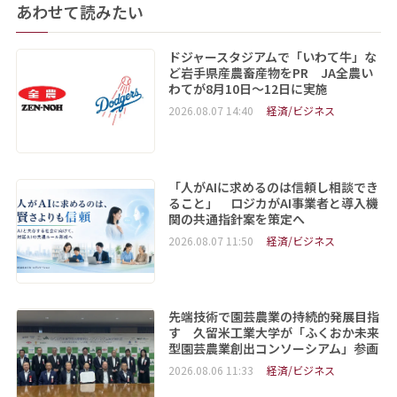
あわせて読みたい
ドジャースタジアムで「いわて牛」な
ど岩手県産農畜産物をPR JA全農い
わてが8月10日～12日に実施
2026.08.07 14:40
経済/ビジネス
「人がAIに求めるのは信頼し相談でき
ること」 ロジカがAI事業者と導入機
関の共通指針案を策定へ
2026.08.07 11:50
経済/ビジネス
先端技術で園芸農業の持続的発展目指
す 久留米工業大学が「ふくおか未来
型園芸農業創出コンソーシアム」参画
2026.08.06 11:33
経済/ビジネス