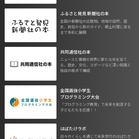
ふるさと発見 新聞社の本
全国の新聞社の出版物。地域の自然、歴
史、民俗から旅のガイド、郷土料理に至る
まで多彩に展開
共同通信社の本
ニュースと情報の世界に新たな光を当て
る。歴史、文化、スポーツなど深い知識と
独自の視点で構成
全国選抜小学生
プログラミング大会
「プログラミング教育」で未来を創造する
子どもたちを応援！！
はばたけラボ
日々のくらしを通じて未来世代のはばたき