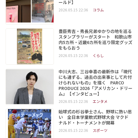
ールド】
2026.05.15 22:36
コラム
豊臣秀吉・秀長兄弟ゆかりの地を巡る
スタンプラリーがスタート 和歌山市
内5カ所・近畿6カ所を巡り限定グッズ
をもらおう
2026.05.15 22:36
くらし
中川大志、三谷幸喜の最新作は「現代
にも通ずる、過去の出来事として片付
けられないもの」を描く PARCO
PRODUCE 2026「アメリカン・ドリー
ム」【インタビュー】
2026.05.15 22:36
エンタメ
始球式の杉谷拳士さん、野球に熱い思
い 全日本学童軟式野球大会 マクド
ナルド・トーナメントが開幕
2026.05.15 22:36
スポーツ