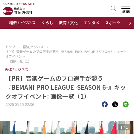
KK KYODO
KK KYODO
NEWS SITE
NEWS SITE
MENU
›
経済 / ビジネス
くらし
教育 / 文化
エンタメ
スポーツ
地
トップページ
お知らせ
トップ
›
経済/ビジネス
›
【PR】音楽ゲームのプロ選手が競う『BEMANI PRO LEAGUE -SEASON 6-』キック
ニュース
オフイベント
›
画像一覧（1）
経済/ビジネス
おすすめコンテンツ
【PR】音楽ゲームのプロ選手が競う
出版物
『BEMANI PRO LEAGUE -SEASON 6-』キッ
クオフイベント: 画像一覧（1）
会社概要
2026.05.15 22:36
1
/
1