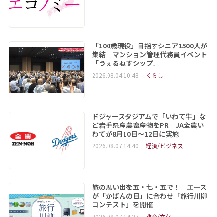
「100歳現役」目指すシニア1500人が
集結 マンション管理代務員イベント
「うぇるねすシップ」
2026.08.04 10:48
くらし
ドジャースタジアムで「いわて牛」な
ど岩手県産農畜産物をPR JA全農い
わてが8月10日～12日に実施
2026.08.07 14:40
経済/ビジネス
旅の思い出を五・七・五で！ エース
が「かばんの日」に合わせ「旅行川柳
コンテスト」を開催
2026.08.07 14:27
教育/文化