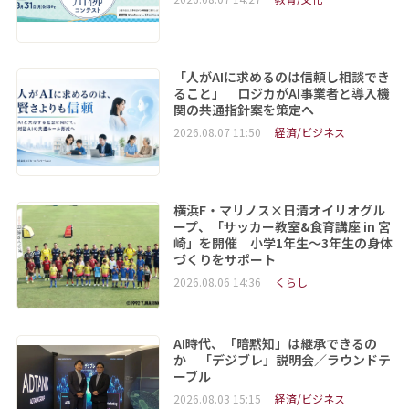
「人がAIに求めるのは信頼し相談でき
ること」 ロジカがAI事業者と導入機
関の共通指針案を策定へ
2026.08.07 11:50
経済/ビジネス
横浜F・マリノス×日清オイリオグル
ープ、「サッカー教室&食育講座 in 宮
崎」を開催 小学1年生～3年生の身体
づくりをサポート
2026.08.06 14:36
くらし
AI時代、「暗黙知」は継承できるの
か 「デジブレ」説明会／ラウンドテ
ーブル
2026.08.03 15:15
経済/ビジネス