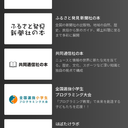
ふるさと発見 新聞社の本
全国の新聞社の出版物。地域の自然、歴
史、民俗から旅のガイド、郷土料理に至る
まで多彩に展開
共同通信社の本
ニュースと情報の世界に新たな光を当て
る。歴史、文化、スポーツなど深い知識と
独自の視点で構成
全国選抜小学生
プログラミング大会
「プログラミング教育」で未来を創造する
子どもたちを応援！！
はばたけラボ