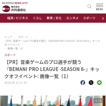
KK KYODO
KK KYODO
NEWS SITE
NEWS SITE
MENU
›
経済 / ビジネス
くらし
教育 / 文化
エンタメ
スポーツ
地
トップページ
お知らせ
トップ
›
スポーツ
›
【PR】音楽ゲームのプロ選手が競う『BEMANI PRO LEAGUE -SEASON 6-』キック
ニュース
オフイベント
›
画像一覧（1）
スポーツ
おすすめコンテンツ
【PR】音楽ゲームのプロ選手が競う
出版物
『BEMANI PRO LEAGUE -SEASON 6-』キッ
クオフイベント: 画像一覧（1）
会社概要
2026.05.15 11:42
1
/
1