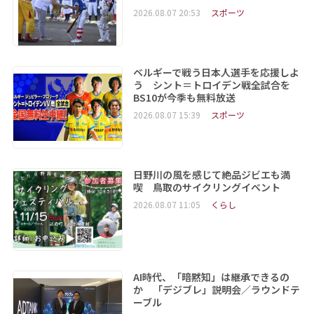
2026.08.07 20:53
スポーツ
ベルギーで戦う日本人選手を応援しよ
う シント＝トロイデン戦全試合を
BS10が今季も無料放送
2026.08.07 15:39
スポーツ
日野川の風を感じて絶品ジビエも満
喫 鳥取のサイクリングイベント
2026.08.07 11:05
くらし
AI時代、「暗黙知」は継承できるの
か 「デジブレ」説明会／ラウンドテ
ーブル