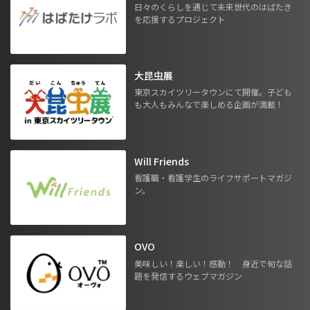
日々のくらしを通じて未来世代のはばたき
を応援するプロジェクト
大昆虫展
東京スカイツリータウンにて開催。子ども
も大人もみんなで楽しめる企画が満載！
Will Friends
看護職・看護学生のライフサポートマガジ
ン。
OVO
美味しい！楽しい！感動！ 身近で旬な話
題を発信するウェブマガジン