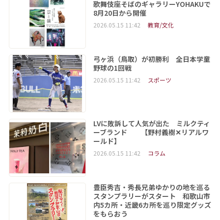
歌舞伎座そばのギャラリーYOHAKUで
8月20日から開催
2026.05.15 11:42
教育/文化
弓ヶ浜（鳥取）が初勝利 全日本学童
野球の1回戦
2026.05.15 11:42
スポーツ
LVに敗訴して人気が出た ミルクティ
ーブランド 【野村義樹✕リアルワ
ールド】
2026.05.15 11:42
コラム
豊臣秀吉・秀長兄弟ゆかりの地を巡る
スタンプラリーがスタート 和歌山市
内5カ所・近畿6カ所を巡り限定グッズ
をもらおう