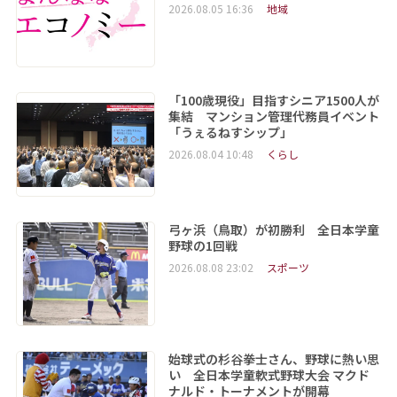
2026.08.05 16:36
地域
「100歳現役」目指すシニア1500人が
集結 マンション管理代務員イベント
「うぇるねすシップ」
2026.08.04 10:48
くらし
弓ヶ浜（鳥取）が初勝利 全日本学童
野球の1回戦
2026.08.08 23:02
スポーツ
始球式の杉谷拳士さん、野球に熱い思
い 全日本学童軟式野球大会 マクド
ナルド・トーナメントが開幕