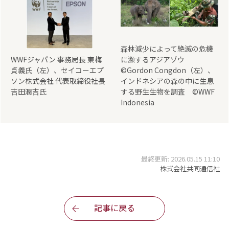
森林減少によって絶滅の危機
WWFジャパン 事務局長 東梅
に瀕するアジアゾウ
貞義氏（左）、セイコーエプ
©Gordon Congdon（左）、
ソン株式会社 代表取締役社長
インドネシアの森の中に生息
吉田潤吉氏
する野生生物を調査 ©WWF
Indonesia
最終更新: 2026.05.15 11:10
株式会社共同通信社
記事に戻る