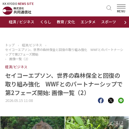
KK KYODO
KK KYODO
NEWS SITE
NEWS SITE
MENU
›
経済 / ビジネス
くらし
教育 / 文化
エンタメ
スポーツ
地
トップページ
お知らせ
トップ
›
経済/ビジネス
›
セイコーエプソン、世界の森林保全と回復の取り組み強化 WWFとのパートナーシ
ニュース
ップで第2フェーズ開始
›
画像一覧（2）
経済/ビジネス
おすすめコンテンツ
セイコーエプソン、世界の森林保全と回復の
出版物
取り組み強化 WWFとのパートナーシップで
第2フェーズ開始: 画像一覧（2）
会社概要
2026.05.15 11:08
1
/
2