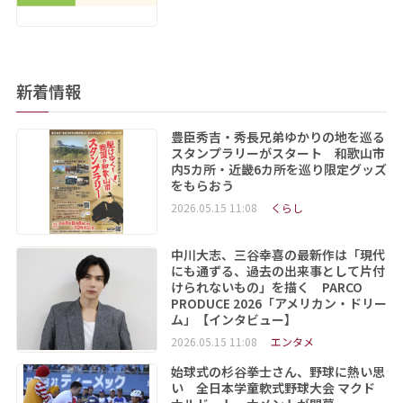
新着情報
豊臣秀吉・秀長兄弟ゆかりの地を巡る
スタンプラリーがスタート 和歌山市
内5カ所・近畿6カ所を巡り限定グッズ
をもらおう
2026.05.15 11:08
くらし
中川大志、三谷幸喜の最新作は「現代
にも通ずる、過去の出来事として片付
けられないもの」を描く PARCO
PRODUCE 2026「アメリカン・ドリー
ム」【インタビュー】
2026.05.15 11:08
エンタメ
始球式の杉谷拳士さん、野球に熱い思
い 全日本学童軟式野球大会 マクド