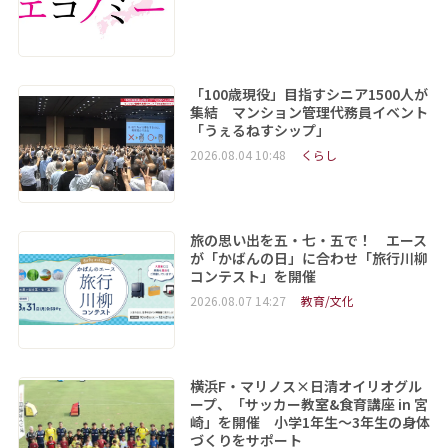
「100歳現役」目指すシニア1500人が
集結 マンション管理代務員イベント
「うぇるねすシップ」
2026.08.04 10:48
くらし
旅の思い出を五・七・五で！ エース
が「かばんの日」に合わせ「旅行川柳
コンテスト」を開催
2026.08.07 14:27
教育/文化
横浜F・マリノス×日清オイリオグル
ープ、「サッカー教室&食育講座 in 宮
崎」を開催 小学1年生～3年生の身体
づくりをサポート