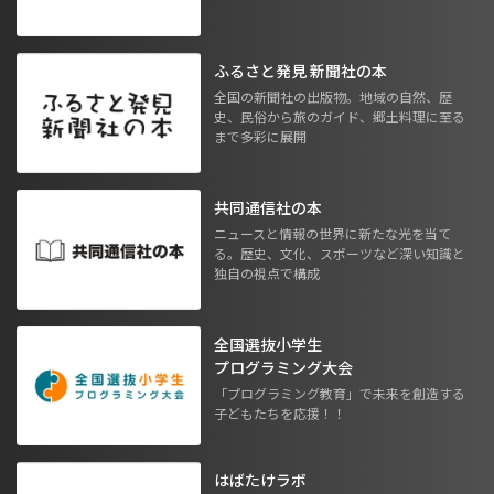
ふるさと発見 新聞社の本
全国の新聞社の出版物。地域の自然、歴
史、民俗から旅のガイド、郷土料理に至る
まで多彩に展開
共同通信社の本
ニュースと情報の世界に新たな光を当て
る。歴史、文化、スポーツなど深い知識と
独自の視点で構成
全国選抜小学生
プログラミング大会
「プログラミング教育」で未来を創造する
子どもたちを応援！！
はばたけラボ