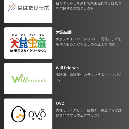
日々のくらしを通じて未来世代のはばたき
を応援するプロジェクト
大昆虫展
東京スカイツリータウンにて開催。子ども
も大人もみんなで楽しめる企画が満載！
Will Friends
看護職・看護学生のライフサポートマガジ
ン。
OVO
美味しい！楽しい！感動！ 身近で旬な話
題を発信するウェブマガジン