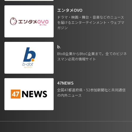
エンタメOVO
ドラマ・映画・舞台・音楽などのニュース
を届けるエンターテインメント・ウェブマ
ガジン
b.
BtoB企業からBtoC企業まで。全てのビジネ
スマン必見の情報サイト
47NEWS
全国47都道府県・52参加新聞社と共同通信
の内外ニュース