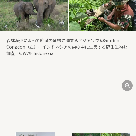
前
次
WWFジャパン 事務局長 東梅貞義氏（左）、セイコーエプソン株
式会社 代表取締役社長 吉田潤吉氏