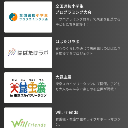
全国選抜小学生
プログラミング大会
「プログラミング教育」で未来を創造する
子どもたちを応援！！
はばたけラボ
日々のくらしを通じて未来世代のはばたき
を応援するプロジェクト
大昆虫展
東京スカイツリータウンにて開催。子ども
も大人もみんなで楽しめる企画が満載！
Will Friends
看護職・看護学生のライフサポートマガジ
ン。