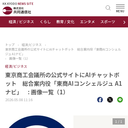
KK KYODO
KK KYODO
NEWS SITE
NEWS SITE
MENU
›
経済 / ビジネス
くらし
教育 / 文化
エンタメ
スポーツ
地
トップページ
お知らせ
トップ
›
経済/ビジネス
›
東京商工会議所の公式サイトにAIチャットボット 総合案内役「東商AIコンシェル
ニュース
ジュ A1ナビ」
›
画像一覧（1）
経済/ビジネス
おすすめコンテンツ
東京商工会議所の公式サイトにAIチャットボ
出版物
ット 総合案内役「東商AIコンシェルジュ A1
ナビ」 : 画像一覧（1）
会社概要
2026.05.08 11:16
1
/
1