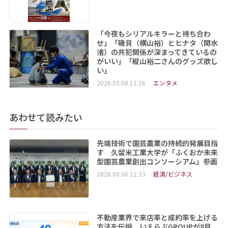
「今夜もシリアルキラーと待ち合わ
せ」「磯貝（横山裕）とヒナタ（関水
渚）の共犯関係が深まってきているの
がいい」「縦山裕二さんのグッズ欲し
い」
2026.05.08 11:16
エンタメ
あわせて読みたい
先端技術で園芸農業の持続的発展目指
す 久留米工業大学が「ふくおか未来
型園芸農業創出コンソーシアム」参画
2026.08.06 11:33
経済/ビジネス
不動産業界で来店率と成約率を上げる
方法を伝授 いえらぶGROUPが8月