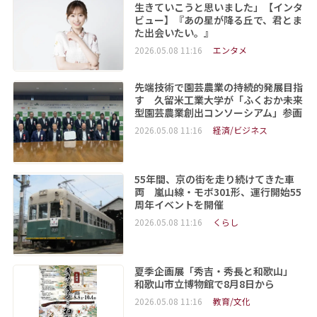
生きていこうと思いました」【インタ
ビュー】『あの星が降る丘で、君とま
た出会いたい。』
2026.05.08 11:16
エンタメ
先端技術で園芸農業の持続的発展目指
す 久留米工業大学が「ふくおか未来
型園芸農業創出コンソーシアム」参画
2026.05.08 11:16
経済/ビジネス
55年間、京の街を走り続けてきた車
両 嵐山線・モボ301形、運行開始55
周年イベントを開催
2026.05.08 11:16
くらし
夏季企画展「秀吉・秀長と和歌山」
和歌山市立博物館で8月8日から
2026.05.08 11:16
教育/文化