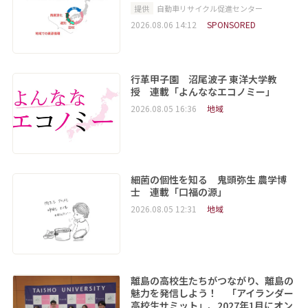
提供
自動車リサイクル促進センター
2026.08.06 14:12
SPONSORED
行革甲子園 沼尾波子 東洋大学教
授 連載「よんななエコノミー」
2026.08.05 16:36
地域
細菌の個性を知る 鬼頭弥生 農学博
士 連載「口福の源」
2026.08.05 12:31
地域
離島の高校生たちがつながり、離島の
魅力を発信しよう！ 「アイランダー
高校生サミット」、2027年1月にオン