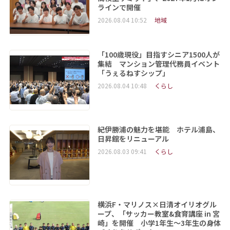
ラインで開催
2026.08.04 10:52
地域
「100歳現役」目指すシニア1500人が
集結 マンション管理代務員イベント
「うぇるねすシップ」
2026.08.04 10:48
くらし
紀伊勝浦の魅力を堪能 ホテル浦島、
日昇館をリニューアル
2026.08.03 09:41
くらし
横浜F・マリノス×日清オイリオグル
ープ、「サッカー教室&食育講座 in 宮
崎」を開催 小学1年生～3年生の身体