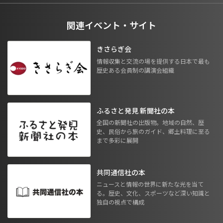
関連イベント・サイト
きさらぎ会
情報収集と交流の場を提供する日本で最も
歴史ある会員制の講演会組織
ふるさと発見 新聞社の本
全国の新聞社の出版物。地域の自然、歴
史、民俗から旅のガイド、郷土料理に至る
まで多彩に展開
共同通信社の本
ニュースと情報の世界に新たな光を当て
る。歴史、文化、スポーツなど深い知識と
独自の視点で構成