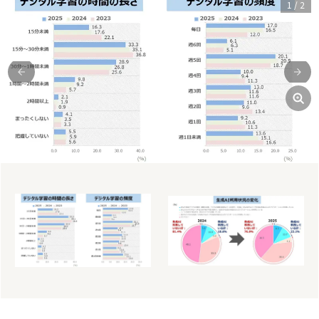
1
/
2
前
次