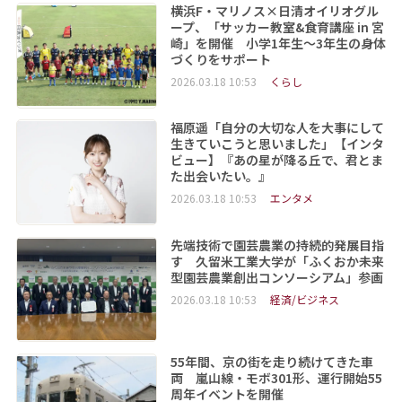
横浜F・マリノス×日清オイリオグル
ープ、「サッカー教室&食育講座 in 宮
崎」を開催 小学1年生～3年生の身体
づくりをサポート
2026.03.18 10:53
くらし
福原遥「自分の大切な人を大事にして
生きていこうと思いました」【インタ
ビュー】『あの星が降る丘で、君とま
た出会いたい。』
2026.03.18 10:53
エンタメ
先端技術で園芸農業の持続的発展目指
す 久留米工業大学が「ふくおか未来
型園芸農業創出コンソーシアム」参画
2026.03.18 10:53
経済/ビジネス
55年間、京の街を走り続けてきた車
両 嵐山線・モボ301形、運行開始55
周年イベントを開催