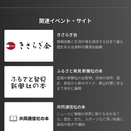
関連イベント・サイト
きさらぎ会
情報収集と交流の場を提供する日本で最も
歴史ある会員制の講演会組織
ふるさと発見 新聞社の本
全国の新聞社の出版物。地域の自然、歴
史、民俗から旅のガイド、郷土料理に至る
まで多彩に展開
共同通信社の本
ニュースと情報の世界に新たな光を当て
る。歴史、文化、スポーツなど深い知識と
独自の視点で構成