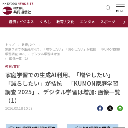
KK KYODO
KK KYODO
NEWS SITE
NEWS SITE
MENU
›
経済 / ビジネス
くらし
教育 / 文化
エンタメ
スポーツ
地
トップページ
お知らせ
トップ
›
教育/文化
›
家庭学習での生成AI利用、「増やしたい」「減らしたい」が拮抗 「KUMON家庭
ニュース
学習調査 2025」、デジタル学習は増加
›
画像一覧（1）
教育/文化
おすすめコンテンツ
家庭学習での生成AI利用、「増やしたい」
出版物
「減らしたい」が拮抗 「KUMON家庭学習
調査 2025」、デジタル学習は増加: 画像一覧
会社概要
（1）
2026.03.18 10:53