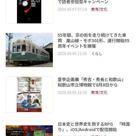
で読者参加型キャンペーン
2026.08.07 07:14
教育/文化
55年間、京の街を走り続けてきた車
両 嵐山線・モボ301形、運行開始55
周年イベントを開催
2026.08.06 11:30
くらし
夏季企画展「秀吉・秀長と和歌山」
和歌山市立博物館で8月8日から
2026.08.06 10:30
教育/文化
日本史と世界史を旅するRPG 「時渡
り」、iOS/Androidで配信開始