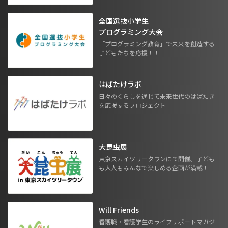
全国選抜小学生
プログラミング大会
「プログラミング教育」で未来を創造する
子どもたちを応援！！
はばたけラボ
日々のくらしを通じて未来世代のはばたき
を応援するプロジェクト
大昆虫展
東京スカイツリータウンにて開催。子ども
も大人もみんなで楽しめる企画が満載！
Will Friends
看護職・看護学生のライフサポートマガジ