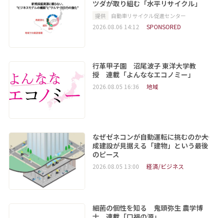
ツダが取り組む「水平リサイクル」
提供
自動車リサイクル促進センター
2026.08.06 14:12
SPONSORED
行革甲子園 沼尾波子 東洋大学教
授 連載「よんななエコノミー」
2026.08.05 16:36
地域
なぜゼネコンが自動運転に挑むのか――大
成建設が見据える「建物」という最後
のピース
2026.08.05 13:00
経済/ビジネス
細菌の個性を知る 鬼頭弥生 農学博
士 連載「口福の源」