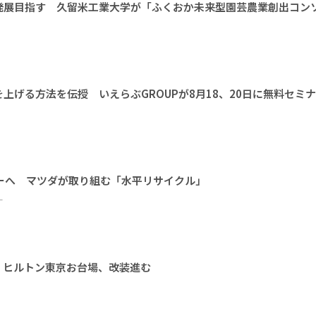
発展目指す 久留米工業大学が「ふくおか未来型園芸農業創出コン
上げる方法を伝授 いえらぶGROUPが8月18、20日に無料セミ
ーへ マツダが取り組む「水平リサイクル」
ー
 ヒルトン東京お台場、改装進む