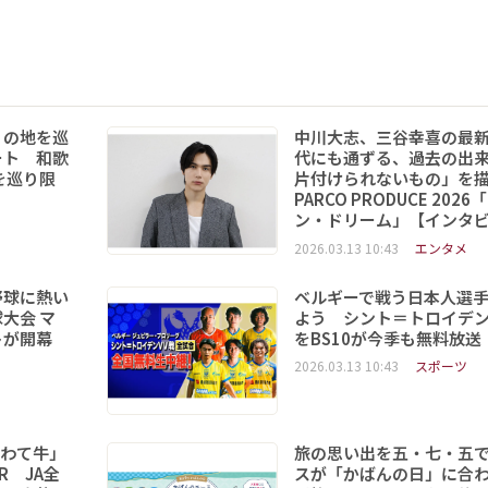
りの地を巡
中川大志、三谷幸喜の最
ート 和歌
代にも通ずる、過去の出
を巡り限
片付けられないもの」を
PARCO PRODUCE 202
ン・ドリーム」【インタ
2026.03.13 10:43
エンタメ
野球に熱い
ベルギーで戦う日本人選
大会 マ
よう シント＝トロイデ
トが開幕
をBS10が今季も無料放送
2026.03.13 10:43
スポーツ
いわて牛」
旅の思い出を五・七・五
R JA全
スが「かばんの日」に合