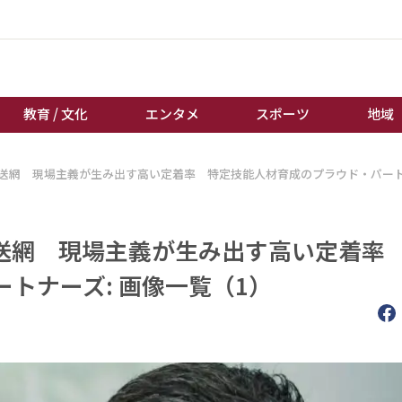
教育 / 文化
エンタメ
スポーツ
地域
送網 現場主義が生み出す高い定着率 特定技能人材育成のプラウド・パー
経済 / ビジネス
誰もが輝いて働く社会へ
くらし
天皇杯サッカー
教育 / 文化
オートレース
送網 現場主義が生み出す高い定着率
エンタメ
競輪
トナーズ: 画像一覧（1）
スポーツ
ボートレース
地域
棋王戦
キーパーソン
女流本因坊戦