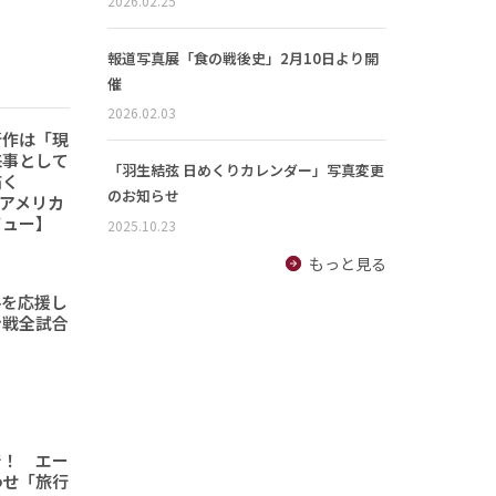
2026.02.25
報道写真展「食の戦後史」2月10日より開
催
2026.02.03
新作は「現
来事として
「羽生結弦 日めくりカレンダー」写真変更
描く
のお知らせ
6「アメリカ
ビュー】
2025.10.23
もっと見る
手を応援し
ン戦全試合
で！ エー
わせ「旅行