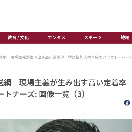
教育 / 文化
エンタメ
スポーツ
地域
送網 現場主義が生み出す高い定着率 特定技能人材育成のプラウド・パー
経済 / ビジネス
誰もが輝いて働く社会へ
くらし
天皇杯サッカー
教育 / 文化
オートレース
送網 現場主義が生み出す高い定着率
エンタメ
競輪
トナーズ: 画像一覧（3）
スポーツ
ボートレース
地域
棋王戦
キーパーソン
女流本因坊戦