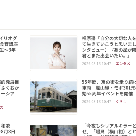
イリオグ
福原遥「自分の大切な人
食育講座
て生きていこうと思いま
年生～3年
ンタビュー】『あの星が
ト
君とまた出会いたい。』
2026.03.13 10:47
エンタメ
続的発展目
55年間、京の街を走り続
「ふくおか
車両 嵐山線・モボ301
ソーシア
始55周年イベントを開催
2026.03.13 10:47
くらし
ス
と和歌
「今夜もシリアルキラー
8月8日
せ」「磯貝（横山裕）と