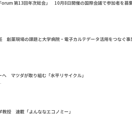
l Earth Forum 第13回年次総会」 10月8日開催の国際会議で参加者を募
に就任 創薬現場の課題と大学病院・電子カルテデータ活用をつなぐ事
ーへ マツダが取り組む「水平リサイクル」
ー
大学教授 連載「よんななエコノミー」