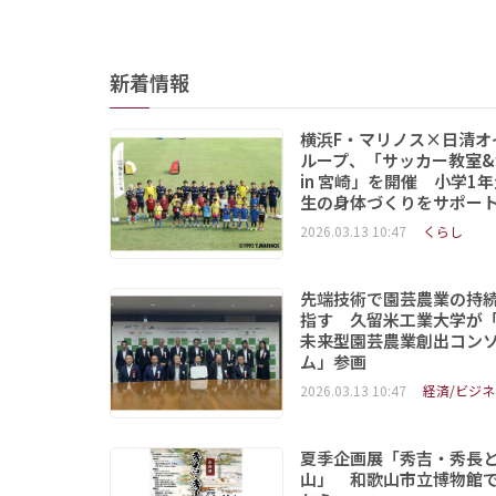
新着情報
横浜F・マリノス×日清オ
ループ、「サッカー教室&
in 宮崎」を開催 小学1
生の身体づくりをサポー
2026.03.13 10:47
くらし
先端技術で園芸農業の持
指す 久留米工業大学が
未来型園芸農業創出コン
ム」参画
2026.03.13 10:47
経済/ビジネ
夏季企画展「秀吉・秀長
山」 和歌山市立博物館で