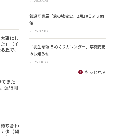
2026.02.25
報道写真展「食の戦後史」2月10日より開
催
2026.02.03
を大事にし
した」【イ
「羽生結弦 日めくりカレンダー」写真変更
降る丘で、
のお知らせ
2025.10.23
もっと見る
けてきた
形、運行開
と待ち合わ
ヒナタ（関