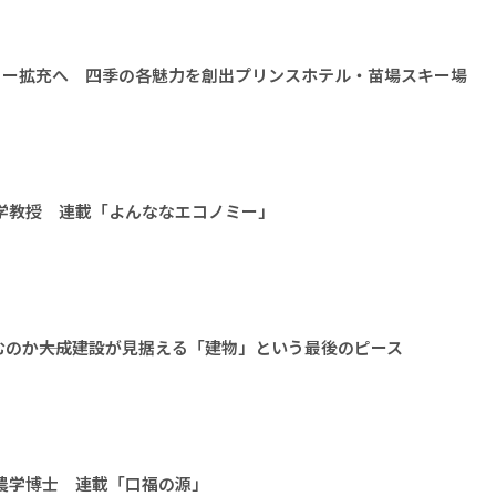
ィー拡充へ 四季の各魅力を創出プリンスホテル・苗場スキー場
大学教授 連載「よんななエコノミー」
のか――大成建設が見据える「建物」という最後のピース
 農学博士 連載「口福の源」