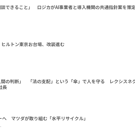
相談できること」 ロジカがAI事業者と導入機関の共通指針案を策
 ヒルトン東京お台場、改装進む
人間の判断」 「法の支配」という「傘」で人を守る レクシスネ
社長
ーへ マツダが取り組む「水平リサイクル」
ー