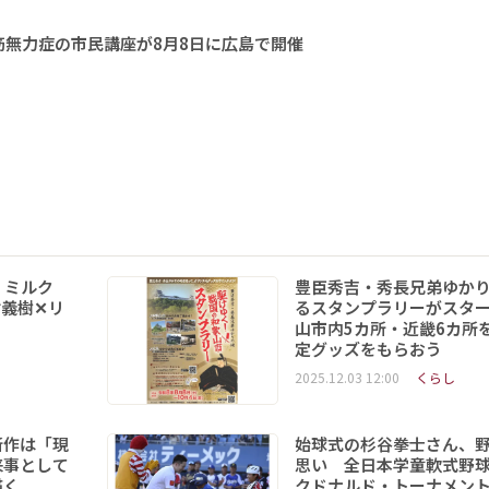
無力症の市民講座が8月8日に広島で開催
 ミルク
豊臣秀吉・秀長兄弟ゆか
義樹✕リ
るスタンプラリーがスタ
山市内5カ所・近畿6カ所
定グッズをもらおう
2025.12.03 12:00
くらし
新作は「現
始球式の杉谷拳士さん、
来事として
思い 全日本学童軟式野球
を描く
クドナルド・トーナメン