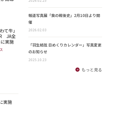
2026.02.25
報道写真展「食の戦後史」2月10日より開
催
2026.02.03
わて牛」
 JA全
日に実施
「羽生結弦 日めくりカレンダー」写真変更
ス
のお知らせ
2025.10.23
もっと見る
に実施