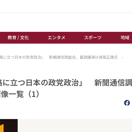
教育 / 文化
エンタメ
スポーツ
地域
岐路に立つ日本の政党政治」 新聞通信調査会、基調講演は保阪正康氏
›
経済 / ビジネス
誰もが輝いて働く社会へ
くらし
天皇杯サッカー
教育 / 文化
オートレース
岐路に立つ日本の政党政治」 新聞通信
エンタメ
競輪
画像一覧（1）
スポーツ
ボートレース
地域
棋王戦
キーパーソン
女流本因坊戦