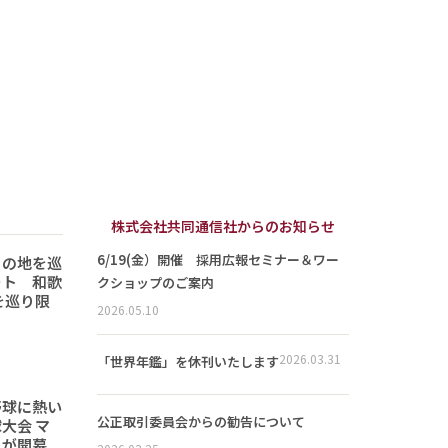
株式会社共同通信社からのお知らせ
6/19(金）開催 採用広報セミナー＆ワー
りの地を巡
ート 和歌
クショップのご案内
を巡り限
2026.05.10
2026.03.31
「世界年鑑」を休刊いたします
野球に熱い
公正取引委員会からの勧告について
大会 マ
トが開幕