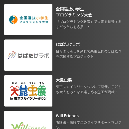
全国選抜小学生
プログラミング大会
「プログラミング教育」で未来を創造する
子どもたちを応援！！
はばたけラボ
日々のくらしを通じて未来世代のはばたき
を応援するプロジェクト
大昆虫展
東京スカイツリータウンにて開催。子ども
も大人もみんなで楽しめる企画が満載！
Will Friends
看護職・看護学生のライフサポートマガジ
ン。