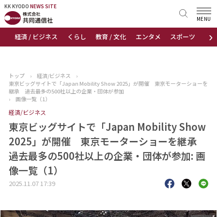
KK KYODO
KK KYODO
NEWS SITE
NEWS SITE
MENU
›
経済 / ビジネス
くらし
教育 / 文化
エンタメ
スポーツ
地
トップページ
お知らせ
トップ
›
経済/ビジネス
›
東京ビッグサイトで「Japan Mobility Show 2025」が開催 東京モーターショーを
ニュース
継承 過去最多の500社以上の企業・団体が参加
›
画像一覧（1）
経済/ビジネス
おすすめコンテンツ
東京ビッグサイトで「Japan Mobility Show
出版物
2025」が開催 東京モーターショーを継承
過去最多の500社以上の企業・団体が参加: 画
会社概要
像一覧（1）
2025.11.07 17:39