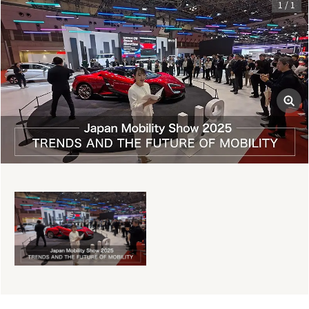
1
/
1