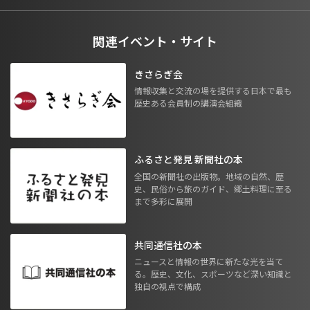
関連イベント・サイト
きさらぎ会
情報収集と交流の場を提供する日本で最も
歴史ある会員制の講演会組織
ふるさと発見 新聞社の本
全国の新聞社の出版物。地域の自然、歴
史、民俗から旅のガイド、郷土料理に至る
まで多彩に展開
共同通信社の本
ニュースと情報の世界に新たな光を当て
る。歴史、文化、スポーツなど深い知識と
独自の視点で構成