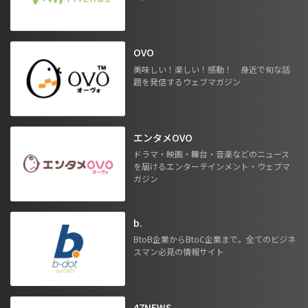
OVO
美味しい！楽しい！感動！ 身近で旬な話
題を発信するウェブマガジン
エンタメOVO
ドラマ・映画・舞台・音楽などのニュース
を届けるエンターテインメント・ウェブマ
ガジン
b.
BtoB企業からBtoC企業まで。全てのビジネ
スマン必見の情報サイト
47NEWS