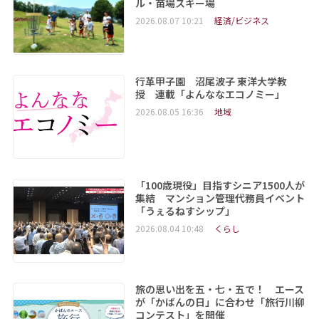
ル・苗場スキー場
2026.08.07 10:21
経済/ビジネス
行革甲子園 沼尾波子 東洋大学教
授 連載「よんななエコノミー」
2026.08.05 16:36
地域
「100歳現役」目指すシニア1500人が
集結 マンション管理代務員イベント
「うぇるねすシップ」
2026.08.04 10:48
くらし
旅の思い出を五・七・五で！ エース
が「かばんの日」に合わせ「旅行川柳
コンテスト」を開催