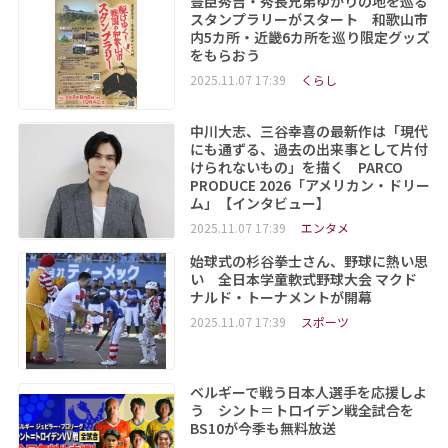
豊臣秀吉・秀長兄弟ゆかりの地を巡る
スタンプラリーがスタート 和歌山市
内5カ所・近畿6カ所を巡り限定グッズ
をもらおう
2025.11.07 17:39
くらし
中川大志、三谷幸喜の最新作は「現代
にも通ずる、過去の出来事として片付
けられないもの」を描く PARCO
PRODUCE 2026「アメリカン・ドリー
ム」【インタビュー】
2025.11.07 17:39
エンタメ
始球式の杉谷拳士さん、野球に熱い思
い 全日本学童軟式野球大会 マクド
ナルド・トーナメントが開幕
2025.11.07 17:39
スポーツ
ベルギーで戦う日本人選手を応援しよ
う シント＝トロイデン戦全試合を
BS10が今季も無料放送