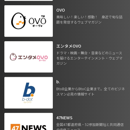
OVO
美味しい！楽しい！感動！ 身近で旬な話
題を発信するウェブマガジン
エンタメOVO
ドラマ・映画・舞台・音楽などのニュース
を届けるエンターテインメント・ウェブマ
ガジン
b.
BtoB企業からBtoC企業まで。全てのビジネ
スマン必見の情報サイト
47NEWS
全国47都道府県・52参加新聞社と共同通信
の内外ニュース