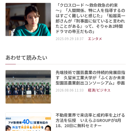
「クロスロード ～救命救急の約束
～」「人間関係、特に人を指導するの
はすごく難しいと感じた」「船越英一
郎さんが『刑事面に似ていると言われ
たことがある』って、そりゃあ2時間
ドラマの帝王だもの」
2025.09.29 18:37
エンタメ
あわせて読みたい
先端技術で園芸農業の持続的発展目指
す 久留米工業大学が「ふくおか未来
型園芸農業創出コンソーシアム」参画
2026.08.06 11:33
経済/ビジネス
不動産業界で来店率と成約率を上げる
方法を伝授 いえらぶGROUPが8月
18、20日に無料セミナー