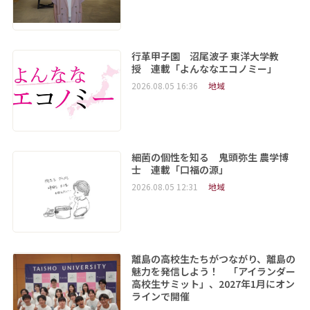
行革甲子園 沼尾波子 東洋大学教
授 連載「よんななエコノミー」
2026.08.05 16:36
地域
細菌の個性を知る 鬼頭弥生 農学博
士 連載「口福の源」
2026.08.05 12:31
地域
離島の高校生たちがつながり、離島の
魅力を発信しよう！ 「アイランダー
高校生サミット」、2027年1月にオン
ラインで開催