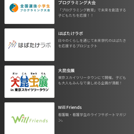
プログラミング大会
「プログラミング教育」で未来を創造する
子どもたちを応援！！
はばたけラボ
日々のくらしを通じて未来世代のはばたき
を応援するプロジェクト
大昆虫展
東京スカイツリータウンにて開催。子ども
も大人もみんなで楽しめる企画が満載！
Will Friends
看護職・看護学生のライフサポートマガジ
ン。