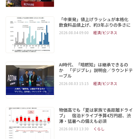
「中東発」値上げラッシュが本格化
飲食料品値上げ、約3年ぶりの多さに
2026.08.04 09:00
経済/ビジネス
AI時代、「暗黙知」は継承できるの
か 「デジブレ」説明会／ラウンドテ
ーブル
2026.08.03 15:15
経済/ビジネス
物価高でも「夏は家族で長距離ドライ
ブ」 宿泊ドライブ予算4万円超、渋
滞・猛暑への備えも必須
2026.08.03 13:30
くらし