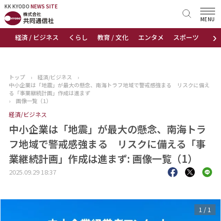
KK KYODO
KK KYODO
NEWS SITE
NEWS SITE
MENU
›
経済 / ビジネス
くらし
教育 / 文化
エンタメ
スポーツ
地
トップページ
お知らせ
トップ
›
経済/ビジネス
›
中小企業は「地震」が最大の懸念、南海トラフ地域で警戒感強まる リスクに備え
ニュース
る「事業継続計画」作成は進まず
›
画像一覧（1）
経済/ビジネス
おすすめコンテンツ
中小企業は「地震」が最大の懸念、南海トラ
出版物
フ地域で警戒感強まる リスクに備える「事
業継続計画」作成は進まず: 画像一覧（1）
会社概要
2025.09.29 18:37
1
/
1