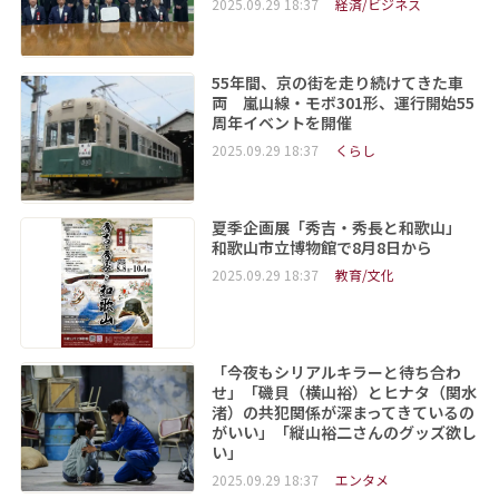
2025.09.29 18:37
経済/ビジネス
55年間、京の街を走り続けてきた車
両 嵐山線・モボ301形、運行開始55
周年イベントを開催
2025.09.29 18:37
くらし
夏季企画展「秀吉・秀長と和歌山」
和歌山市立博物館で8月8日から
2025.09.29 18:37
教育/文化
「今夜もシリアルキラーと待ち合わ
せ」「磯貝（横山裕）とヒナタ（関水
渚）の共犯関係が深まってきているの
がいい」「縦山裕二さんのグッズ欲し
い」
2025.09.29 18:37
エンタメ