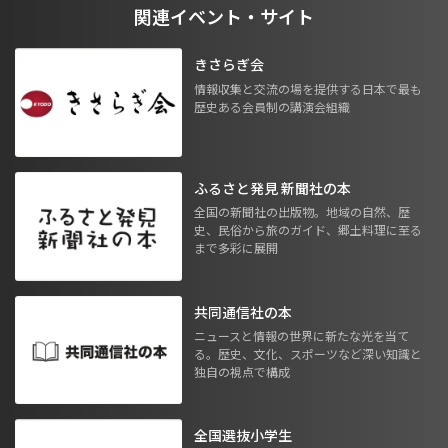
関連イベント・サイト
きさらぎ会
情報収集と交流の場を提供する日本で最も
歴史ある会員制の講演会組織
ふるさと発見 新聞社の本
全国の新聞社の出版物。地域の自然、歴
史、民俗から旅のガイド、郷土料理に至る
まで多彩に展開
共同通信社の本
ニュースと情報の世界に新たな光を当て
る。歴史、文化、スポーツなど深い知識と
独自の視点で構成
全国選抜小学生