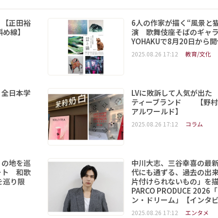
 【正田裕
6人の作家が描く“風景と
斜め線】
演 歌舞伎座そばのギャ
YOHAKUで8月20日から
2025.08.26 17:12
教育/文化
 全日本学
LVに敗訴して人気が出た
ティーブランド 【野村
アルワールド】
2025.08.26 17:12
コラム
りの地を巡
中川大志、三谷幸喜の最
ート 和歌
代にも通ずる、過去の出
を巡り限
片付けられないもの」を
PARCO PRODUCE 202
ン・ドリーム」【インタ
2025.08.26 17:12
エンタメ