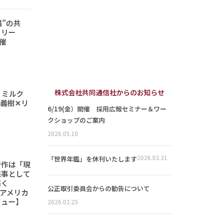
猫”の共
ラリー
開催
株式会社共同通信社からのお知らせ
 ミルク
義樹✕リ
6/19(金）開催 採用広報セミナー＆ワー
クショップのご案内
2026.05.10
2026.03.31
「世界年鑑」を休刊いたします
新作は「現
来事として
描く
公正取引委員会からの勧告について
6「アメリカ
ビュー】
2026.02.25