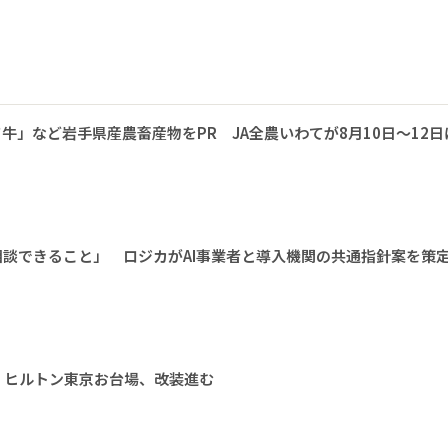
牛」など岩手県産農畜産物をPR JA全農いわてが8月10日～12日
相談できること」 ロジカがAI事業者と導入機関の共通指針案を策
 ヒルトン東京お台場、改装進む