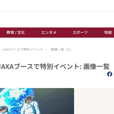
教育 / 文化
エンタメ
スポーツ
地域
JAXAブースで特別イベント
›
画像一覧（1）
経済 / ビジネス
誰もが輝いて働く社会へ
くらし
天皇杯サッカー
AXAブースで特別イベント: 画像一覧
教育 / 文化
オートレース
エンタメ
競輪
スポーツ
ボートレース
地域
棋王戦
キーパーソン
女流本因坊戦