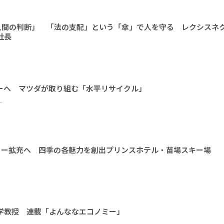
人間の判断」 「法の支配」という「傘」で人を守る レクシスネ
社長
ーへ マツダが取り組む「水平リサイクル」
ー
ィー拡充へ 四季の各魅力を創出プリンスホテル・苗場スキー場
大学教授 連載「よんななエコノミー」