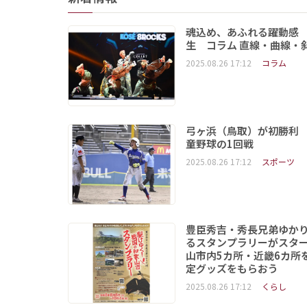
魂込め、あふれる躍動感
生 コラム 直線・曲線・
2025.08.26 17:12
コラム
弓ヶ浜（鳥取）が初勝利
童野球の1回戦
2025.08.26 17:12
スポーツ
豊臣秀吉・秀長兄弟ゆか
るスタンプラリーがスタ
山市内5カ所・近畿6カ所
定グッズをもらおう
2025.08.26 17:12
くらし