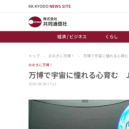
KK KYODO
NEWS SITE
経済 / ビジネス
くらし
トップ
›
おおきに万博！
›
万博で宇宙に憧れる心育む 
トップページ
おおきに万博！
お知らせ
万博で宇宙に憧れる心育む J
2025.08.26 17:12