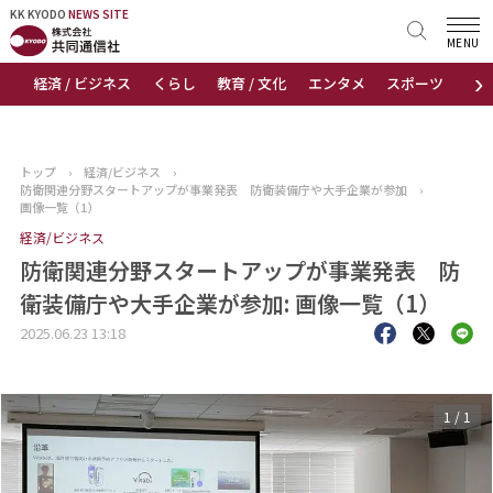
KK KYODO
KK KYODO
NEWS SITE
NEWS SITE
MENU
›
経済 / ビジネス
くらし
教育 / 文化
エンタメ
スポーツ
地
トップページ
お知らせ
トップ
›
経済/ビジネス
›
防衛関連分野スタートアップが事業発表 防衛装備庁や大手企業が参加
›
ニュース
画像一覧（1）
経済/ビジネス
おすすめコンテンツ
防衛関連分野スタートアップが事業発表 防
衛装備庁や大手企業が参加: 画像一覧（1）
出版物
2025.06.23 13:18
会社概要
1
/
1