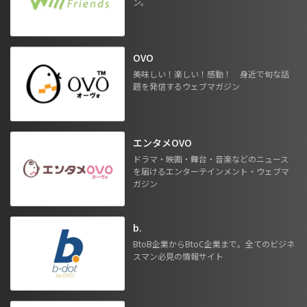
ン。
OVO
美味しい！楽しい！感動！ 身近で旬な話
題を発信するウェブマガジン
エンタメOVO
ドラマ・映画・舞台・音楽などのニュース
を届けるエンターテインメント・ウェブマ
ガジン
b.
BtoB企業からBtoC企業まで。全てのビジネ
スマン必見の情報サイト