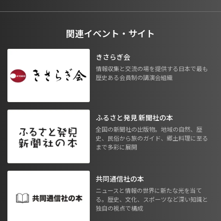
関連イベント・サイト
きさらぎ会
情報収集と交流の場を提供する日本で最も
歴史ある会員制の講演会組織
ふるさと発見 新聞社の本
全国の新聞社の出版物。地域の自然、歴
史、民俗から旅のガイド、郷土料理に至る
まで多彩に展開
共同通信社の本
ニュースと情報の世界に新たな光を当て
る。歴史、文化、スポーツなど深い知識と
独自の視点で構成