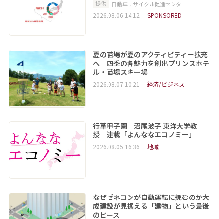
提供
自動車リサイクル促進センター
2026.08.06 14:12
SPONSORED
夏の苗場が夏のアクティビティー拡充
へ 四季の各魅力を創出プリンスホテ
ル・苗場スキー場
2026.08.07 10:21
経済/ビジネス
行革甲子園 沼尾波子 東洋大学教
授 連載「よんななエコノミー」
2026.08.05 16:36
地域
なぜゼネコンが自動運転に挑むのか――大
成建設が見据える「建物」という最後
のピース