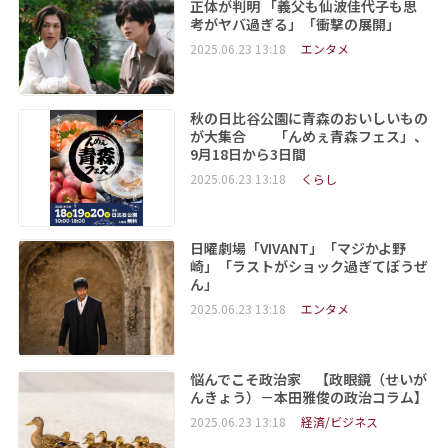
正体が判明 「義父も仙波佳代子も思
考がヤバ過ぎる」「衝撃の展開」
2025.06.23 13:18
エンタメ
秋の日比谷公園に青森のおいしいもの
が大集合 「んめぇ青森フェス」、
9月18日から3日間
2025.06.23 13:18
くらし
日曜劇場「VIVANT」「マジかよ野
崎」「ラストがショック過ぎてぼうぜ
ん」
2025.06.23 13:18
エンタメ
悩んでこそ政治家 【政眼鏡（せいが
んきょう）－本田雅俊の政治コラム】
2025.06.23 13:18
経済/ビジネス