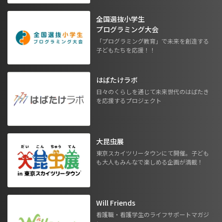
全国選抜小学生
プログラミング大会
「プログラミング教育」で未来を創造する
子どもたちを応援！！
はばたけラボ
日々のくらしを通じて未来世代のはばたき
を応援するプロジェクト
大昆虫展
東京スカイツリータウンにて開催。子ども
も大人もみんなで楽しめる企画が満載！
Will Friends
看護職・看護学生のライフサポートマガジ