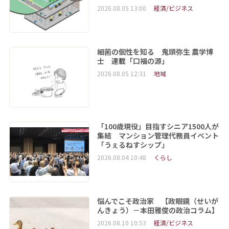
2026.08.05 13:00
経済/ビジネス
細菌の個性を知る 鬼頭弥生 農学博
士 連載「口福の源」
2026.08.05 12:31
地域
「100歳現役」目指すシニア1500人が
集結 マンション管理代務員イベント
「うぇるねすシップ」
2026.08.04 10:48
くらし
悩んでこそ政治家 【政眼鏡（せいが
んきょう）－本田雅俊の政治コラム】
2026.08.10 10:53
経済/ビジネス