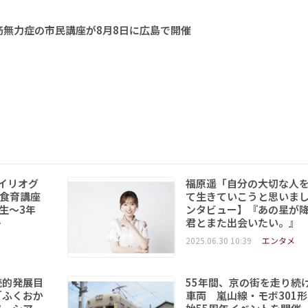
無力症の市民講座が8月8日に広島で開催
イリオグ
福原遥「自分の大切な人
食育講座
て生きていこうと思いま
年生～3年
ンタビュー】『あの星が
ト
君とまた出会いたい。』
2025.06.30 10:39
エンタメ
続的発展目
55年間、京の街を走り続
「ふくおか
車両 嵐山線・モボ301