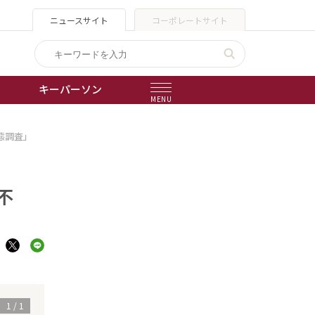
ニュースサイト
コーポレートサイト
キーパーソン
MENU
態調査」
出版物
会社概要
不
1
/
1