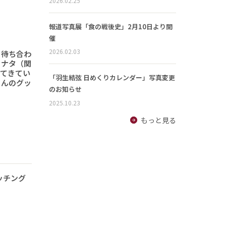
2026.02.25
報道写真展「食の戦後史」2月10日より開
催
2026.02.03
と待ち合わ
ヒナタ（関
ってきてい
「羽生結弦 日めくりカレンダー」写真変更
さんのグッ
のお知らせ
2025.10.23
もっと見る
ッチング