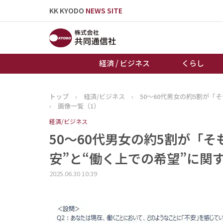
KK KYODO
NEWS SITE
経済 / ビジネス
くらし
トップ
›
経済/ビジネス
›
50～60代男女の約5割が
トップページ
›
画像一覧（1）
お知らせ
経済/ビジネス
50～60代男女の約5割が「
安”と“働く上での希望”に関す
2025.06.30 10:39