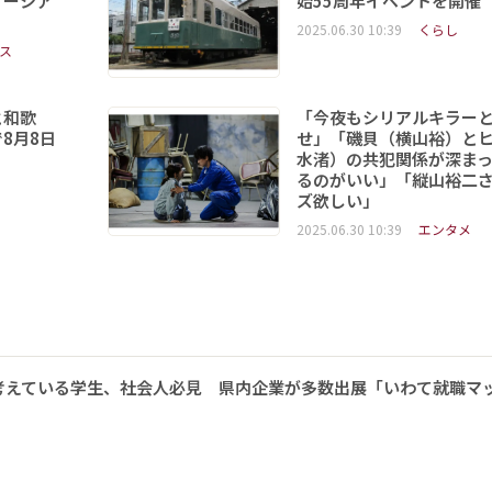
ソーシア
始55周年イベントを開催
2025.06.30 10:39
くらし
ス
と和歌
「今夜もシリアルキラー
8月8日
せ」「磯貝（横山裕）と
水渚）の共犯関係が深ま
るのがいい」「縦山裕二
ズ欲しい」
2025.06.30 10:39
エンタメ
考えている学生、社会人必見 県内企業が多数出展「いわて就職マ