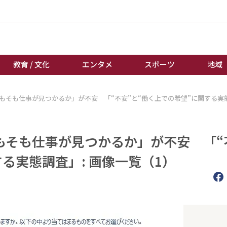
教育 / 文化
エンタメ
スポーツ
地域
「そもそも仕事が見つかるか」が不安 「“不安”と“働く上での希望”に関する実
経済 / ビジネス
誰もが輝いて働く社会へ
くらし
天皇杯サッカー
教育 / 文化
オートレース
そもそも仕事が見つかるか」が不安 「“
エンタメ
競輪
る実態調査」: 画像一覧（1）
スポーツ
ボートレース
地域
棋王戦
キーパーソン
女流本因坊戦