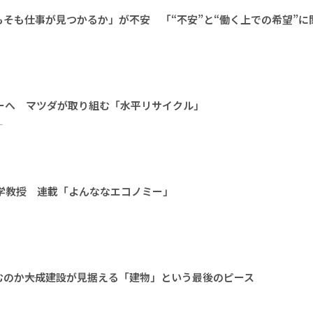
そもそも仕事が見つかるか」が不安 「“不安”と“働く上での希望”に
ーへ マツダが取り組む「水平リサイクル」
ー
大学教授 連載「よんななエコノミー」
のか――大成建設が見据える「建物」という最後のピース