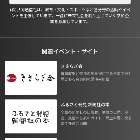
(株)共同通信社は、教育・文化・スポーツなど各分野の活動やイベ
ントを主催しています。一緒に未来社会を創り上げていく参加企
業を募集しています。
関連イベント・サイト
きさらぎ会
情報収集と交流の場を提供する日本で最も
歴史ある会員制の講演会組織
ふるさと発見 新聞社の本
全国の新聞社の出版物。地域の自然、歴
史、民俗から旅のガイド、郷土料理に至る
まで多彩に展開