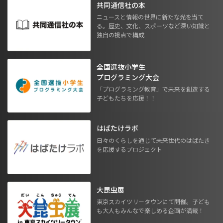
共同通信社の本
ニュースと情報の世界に新たな光を当て
る。歴史、文化、スポーツなど深い知識と
独自の視点で構成
全国選抜小学生
プログラミング大会
「プログラミング教育」で未来を創造する
子どもたちを応援！！
はばたけラボ
日々のくらしを通じて未来世代のはばたき
を応援するプロジェクト
大昆虫展
東京スカイツリータウンにて開催。子ども
も大人もみんなで楽しめる企画が満載！