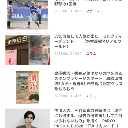
野球の1回戦
2025.06.13 14:15
スポーツ
LVに敗訴して人気が出た ミルクティ
ーブランド 【野村義樹✕リアルワ
ールド】
2025.06.13 14:15
コラム
豊臣秀吉・秀長兄弟ゆかりの地を巡る
スタンプラリーがスタート 和歌山市
内5カ所・近畿6カ所を巡り限定グッズ
をもらおう
2025.06.13 14:15
くらし
中川大志、三谷幸喜の最新作は「現代
にも通ずる、過去の出来事として片付
けられないもの」を描く PARCO
PRODUCE 2026「アメリカン・ドリー