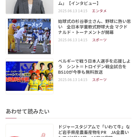
ム」【インタビュー】
2025.06.13 14:15
エンタメ
始球式の杉谷拳士さん、野球に熱い思
い 全日本学童軟式野球大会 マクド
ナルド・トーナメントが開幕
2025.06.13 14:15
スポーツ
ベルギーで戦う日本人選手を応援しよ
う シント＝トロイデン戦全試合を
BS10が今季も無料放送
2025.06.13 14:15
スポーツ
あわせて読みたい
ドジャースタジアムで「いわて牛」な
ど岩手県産農畜産物をPR JA全農い