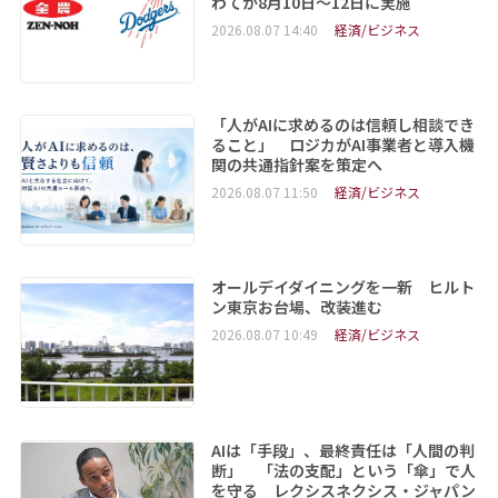
わてが8月10日～12日に実施
2026.08.07 14:40
経済/ビジネス
「人がAIに求めるのは信頼し相談でき
ること」 ロジカがAI事業者と導入機
関の共通指針案を策定へ
2026.08.07 11:50
経済/ビジネス
オールデイダイニングを一新 ヒルト
ン東京お台場、改装進む
2026.08.07 10:49
経済/ビジネス
AIは「手段」、最終責任は「人間の判
断」 「法の支配」という「傘」で人
を守る レクシスネクシス・ジャパン