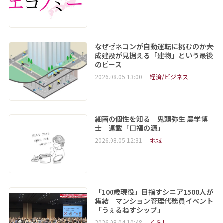
なぜゼネコンが自動運転に挑むのか――大
成建設が見据える「建物」という最後
のピース
2026.08.05 13:00
経済/ビジネス
細菌の個性を知る 鬼頭弥生 農学博
士 連載「口福の源」
2026.08.05 12:31
地域
「100歳現役」目指すシニア1500人が
集結 マンション管理代務員イベント
「うぇるねすシップ」
2026.08.04 10:48
くらし