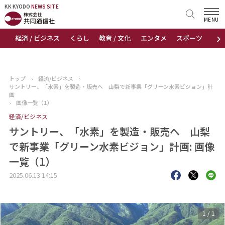
KK KYODO
KK KYODO
NEWS SITE
NEWS SITE
MENU
›
経済 / ビジネス
くらし
教育 / 文化
エンタメ
スポーツ
地
トップページ
お知らせ
トップ
›
経済/ビジネス
›
サントリー、「水素」を製造・販売へ 山梨で新事業「グリーン水素ビジョン」計
ニュース
画
›
画像一覧（1）
経済/ビジネス
おすすめコンテンツ
サントリー、「水素」を製造・販売へ 山梨
出版物
で新事業「グリーン水素ビジョン」計画: 画像
一覧（1）
会社概要
2025.06.13 14:15
1
/
1