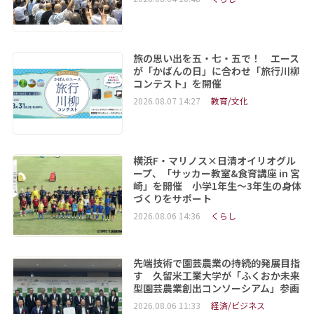
旅の思い出を五・七・五で！ エース
が「かばんの日」に合わせ「旅行川柳
コンテスト」を開催
2026.08.07 14:27
教育/文化
横浜F・マリノス×日清オイリオグル
ープ、「サッカー教室&食育講座 in 宮
崎」を開催 小学1年生～3年生の身体
づくりをサポート
2026.08.06 14:36
くらし
先端技術で園芸農業の持続的発展目指
す 久留米工業大学が「ふくおか未来
型園芸農業創出コンソーシアム」参画
2026.08.06 11:33
経済/ビジネス