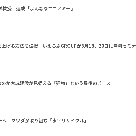
大学教授 連載「よんななエコノミー」
上げる方法を伝授 いえらぶGROUPが8月18、20日に無料セミ
のか――大成建設が見据える「建物」という最後のピース
ーへ マツダが取り組む「水平リサイクル」
ー