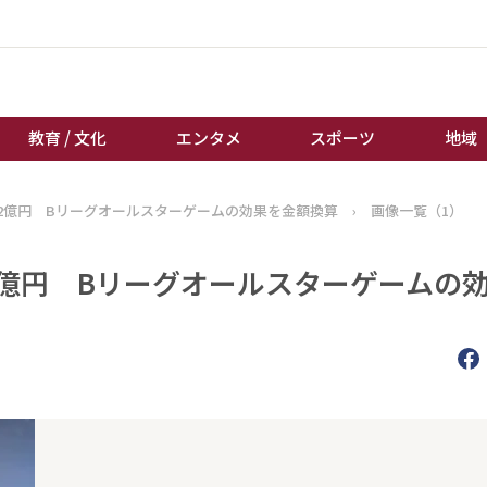
教育 / 文化
エンタメ
スポーツ
地域
2億円 Bリーグオールスターゲームの効果を金額換算
›
画像一覧（1）
経済 / ビジネス
誰もが輝いて働く社会へ
くらし
天皇杯サッカー
2億円 Bリーグオールスターゲームの
教育 / 文化
オートレース
エンタメ
競輪
スポーツ
ボートレース
地域
棋王戦
キーパーソン
女流本因坊戦