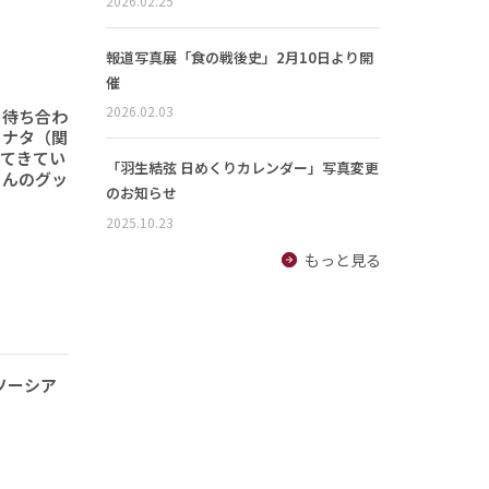
2026.02.25
報道写真展「食の戦後史」2月10日より開
催
2026.02.03
と待ち合わ
ヒナタ（関
ってきてい
「羽生結弦 日めくりカレンダー」写真変更
さんのグッ
のお知らせ
2025.10.23
もっと見る
ソーシア