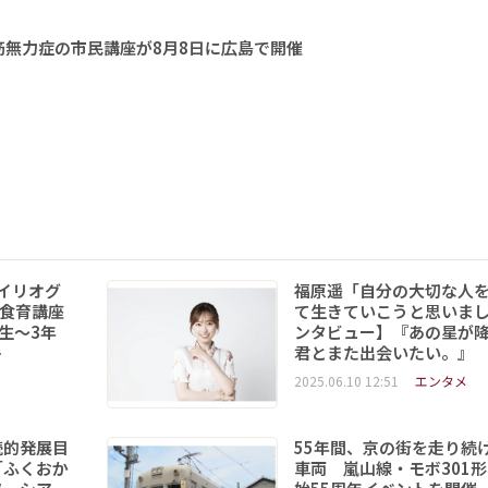
無力症の市民講座が8月8日に広島で開催
イリオグ
福原遥「自分の大切な人
食育講座
て生きていこうと思いま
年生～3年
ンタビュー】『あの星が
ト
君とまた出会いたい。』
2025.06.10 12:51
エンタメ
続的発展目
55年間、京の街を走り続
「ふくおか
車両 嵐山線・モボ301