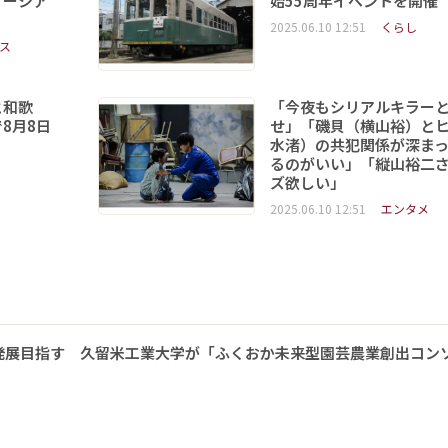
ソーシア
始55周年イベントを開催
2025.06.10 12:51
くらし
ス
と和歌
「今夜もシリアルキラー
8月8日
せ」「磯貝（横山裕）と
水渚）の共犯関係が深ま
るのがいい」「縦山裕二
ズ欲しい」
2025.06.10 12:51
エンタメ
発展目指す 久留米工業大学が「ふくおか未来型園芸農業創出コン