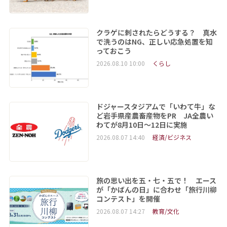
クラゲに刺されたらどうする？ 真水
で洗うのはNG、正しい応急処置を知
っておこう
2026.08.10 10:00
くらし
ドジャースタジアムで「いわて牛」な
ど岩手県産農畜産物をPR JA全農い
わてが8月10日～12日に実施
2026.08.07 14:40
経済/ビジネス
旅の思い出を五・七・五で！ エース
が「かばんの日」に合わせ「旅行川柳
コンテスト」を開催
2026.08.07 14:27
教育/文化