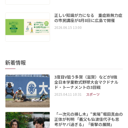
正しい知識が力になる 重症筋無力症
の市民講座が8月8日に広島で開催
2026.06.15 13:00
新着情報
3度目V狙う多賀（滋賀）などが8強
全日本学童軟式野球大会マクドナル
ド・トーナメントの3回戦
2025.04.11 10:31
スポーツ
「一次元の挿し木」“紫陽”堀田真由の
正体が判明 「義父も仙波佳代子も思
考がヤバ過ぎる」「衝撃の展開」