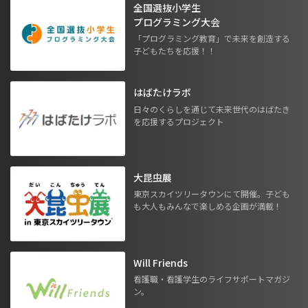
全国選抜小学生
プログラミング大会
「プログラミング教育」で未来を創造する
子どもたちを応援！！
はばたけラボ
日々のくらしを通じて未来世代のはばたき
を応援するプロジェクト
大昆虫展
東京スカイツリータウンにて開催。子ども
も大人もみんなで楽しめる企画が満載！
Will Friends
看護職・看護学生のライフサポートマガジ
ン。