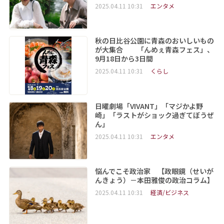
2025.04.11 10:31
エンタメ
秋の日比谷公園に青森のおいしいもの
が大集合 「んめぇ青森フェス」、
9月18日から3日間
2025.04.11 10:31
くらし
日曜劇場「VIVANT」「マジかよ野
崎」「ラストがショック過ぎてぼうぜ
ん」
2025.04.11 10:31
エンタメ
悩んでこそ政治家 【政眼鏡（せいが
んきょう）－本田雅俊の政治コラム】
2025.04.11 10:31
経済/ビジネス