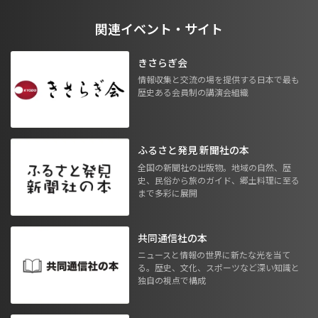
関連イベント・サイト
きさらぎ会
情報収集と交流の場を提供する日本で最も
歴史ある会員制の講演会組織
ふるさと発見 新聞社の本
全国の新聞社の出版物。地域の自然、歴
史、民俗から旅のガイド、郷土料理に至る
まで多彩に展開
共同通信社の本
ニュースと情報の世界に新たな光を当て
る。歴史、文化、スポーツなど深い知識と
独自の視点で構成