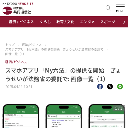
KK KYODO
KK KYODO
NEWS SITE
NEWS SITE
MENU
›
経済 / ビジネス
くらし
教育 / 文化
エンタメ
スポーツ
地
トップページ
お知らせ
トップ
›
経済/ビジネス
›
スマホアプリ「My六法」の提供を開始 ぎょうせいが法務省の委託で
›
ニュース
画像一覧（1）
経済/ビジネス
おすすめコンテンツ
スマホアプリ「My六法」の提供を開始 ぎょ
うせいが法務省の委託で: 画像一覧（1）
出版物
2025.04.11 10:31
会社概要
1
/
1