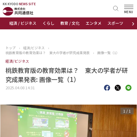
KK KYODO
KK KYODO
NEWS SITE
NEWS SITE
MENU
›
経済 / ビジネス
くらし
教育 / 文化
エンタメ
スポーツ
地
トップページ
お知らせ
トップ
›
経済/ビジネス
›
桃鉄教育版の教育効果は？ 東大の学者が研究成果発表
›
画像一覧（1）
ニュース
経済/ビジネス
桃鉄教育版の教育効果は？ 東大の学者が研
おすすめコンテンツ
究成果発表: 画像一覧（1）
出版物
2025.04.08 14:31
会社概要
1
/
1