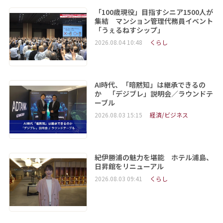
「100歳現役」目指すシニア1500人が
集結 マンション管理代務員イベント
「うぇるねすシップ」
2026.08.04 10:48
くらし
AI時代、「暗黙知」は継承できるの
か 「デジブレ」説明会／ラウンドテ
ーブル
2026.08.03 15:15
経済/ビジネス
紀伊勝浦の魅力を堪能 ホテル浦島、
日昇館をリニューアル
2026.08.03 09:41
くらし