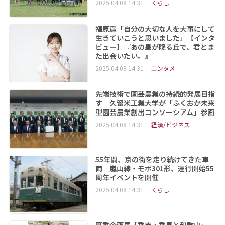
2025.04.08 14:31
くらし
福原遥「自分の大切な人を大事にして
生きていこうと思いました」【インタ
ビュー】『あの星が降る丘で、君とま
た出会いたい。』
2025.04.08 14:31
エンタメ
先端技術で園芸農業の持続的発展目指
す 久留米工業大学が「ふくおか未来
型園芸農業創出コンソーシアム」参画
2025.04.08 14:31
経済/ビジネス
55年間、京の街を走り続けてきた車
両 嵐山線・モボ301形、運行開始55
周年イベントを開催
2025.04.08 14:31
くらし
夏季企画展「秀吉・秀長と和歌山」