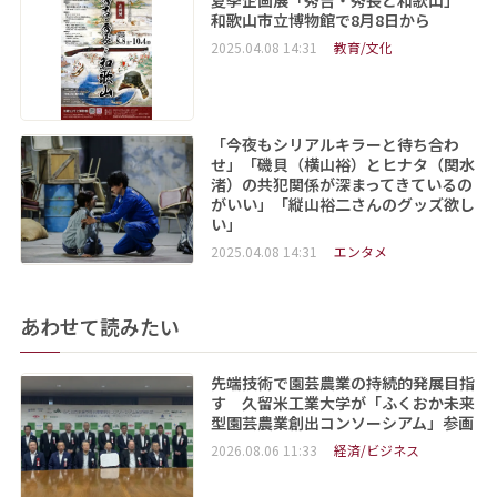
和歌山市立博物館で8月8日から
2025.04.08 14:31
教育/文化
「今夜もシリアルキラーと待ち合わ
せ」「磯貝（横山裕）とヒナタ（関水
渚）の共犯関係が深まってきているの
がいい」「縦山裕二さんのグッズ欲し
い」
2025.04.08 14:31
エンタメ
あわせて読みたい
先端技術で園芸農業の持続的発展目指
す 久留米工業大学が「ふくおか未来
型園芸農業創出コンソーシアム」参画
2026.08.06 11:33
経済/ビジネス