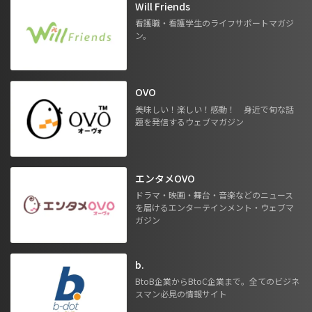
Will Friends
看護職・看護学生のライフサポートマガジ
ン。
OVO
美味しい！楽しい！感動！ 身近で旬な話
題を発信するウェブマガジン
エンタメOVO
ドラマ・映画・舞台・音楽などのニュース
を届けるエンターテインメント・ウェブマ
ガジン
b.
BtoB企業からBtoC企業まで。全てのビジネ
スマン必見の情報サイト