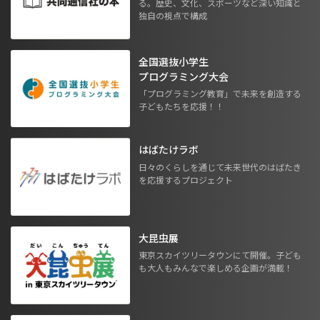
る。歴史、文化、スポーツなど深い知識と
独自の視点で構成
全国選抜小学生
プログラミング大会
「プログラミング教育」で未来を創造する
子どもたちを応援！！
はばたけラボ
日々のくらしを通じて未来世代のはばたき
を応援するプロジェクト
大昆虫展
東京スカイツリータウンにて開催。子ども
も大人もみんなで楽しめる企画が満載！