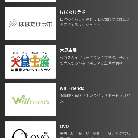
はばたけラボ
日々のくらしを通じて未来世代のはばたき
を応援するプロジェクト
大昆虫展
東京スカイツリータウンにて開催。子ども
も大人もみんなで楽しめる企画が満載！
Will Friends
看護職・看護学生のライフサポートマガジ
ン。
OVO
美味しい！楽しい！感動！ 身近で旬な話