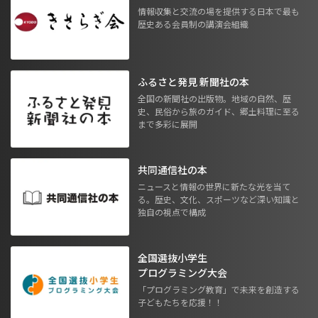
情報収集と交流の場を提供する日本で最も
歴史ある会員制の講演会組織
ふるさと発見 新聞社の本
全国の新聞社の出版物。地域の自然、歴
史、民俗から旅のガイド、郷土料理に至る
まで多彩に展開
共同通信社の本
ニュースと情報の世界に新たな光を当て
る。歴史、文化、スポーツなど深い知識と
独自の視点で構成
全国選抜小学生
プログラミング大会
「プログラミング教育」で未来を創造する
子どもたちを応援！！