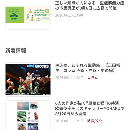
正しい知識が力になる 重症筋無力症
の市民講座が8月8日に広島で開催
2026.06.15 13:00
新着情報
魂込め、あふれる躍動感 【正田裕
生 コラム 直線・曲線・斜め線】
2026.06.11 12:17
コラム
6人の作家が描く“風景と猫”の共演
歌舞伎座そばのギャラリーYOHAKUで
8月20日から開催
2026.06.11 12:17
教育/文化