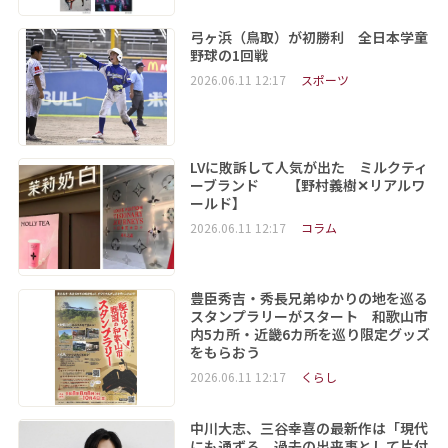
弓ヶ浜（鳥取）が初勝利 全日本学童
野球の1回戦
2026.06.11 12:17
スポーツ
LVに敗訴して人気が出た ミルクティ
ーブランド 【野村義樹✕リアルワ
ールド】
2026.06.11 12:17
コラム
豊臣秀吉・秀長兄弟ゆかりの地を巡る
スタンプラリーがスタート 和歌山市
内5カ所・近畿6カ所を巡り限定グッズ
をもらおう
2026.06.11 12:17
くらし
中川大志、三谷幸喜の最新作は「現代
にも通ずる、過去の出来事として片付