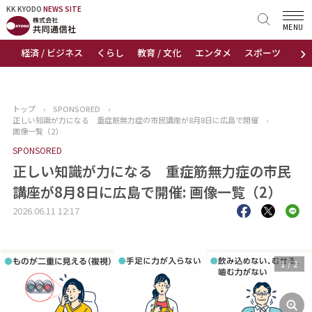
KK KYODO
KK KYODO
NEWS SITE
NEWS SITE
MENU
›
経済 / ビジネス
くらし
教育 / 文化
エンタメ
スポーツ
地
トップページ
お知らせ
トップ
›
SPONSORED
›
正しい知識が力になる 重症筋無力症の市民講座が8月8日に広島で開催
›
ニュース
画像一覧（2）
SPONSORED
おすすめコンテンツ
正しい知識が力になる 重症筋無力症の市民
講座が8月8日に広島で開催: 画像一覧（2）
出版物
2026.06.11 12:17
会社概要
1
/
2