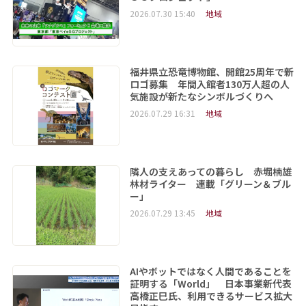
2026.07.30 15:40
地域
福井県立恐竜博物館、開館25周年で新
ロゴ募集 年間入館者130万人超の人
気施設が新たなシンボルづくりへ
2026.07.29 16:31
地域
隣人の支えあっての暮らし 赤堀楠雄
林材ライター 連載「グリーン＆ブル
ー」
2026.07.29 13:45
地域
AIやボットではなく人間であることを
証明する「World」 日本事業新代表
高橋正巳氏、利用できるサービス拡大