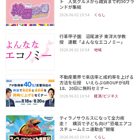
ト 人気グルメから雑貨まで約30ブラ
ンドが集結
2026.06.02 10:54
くらし
行革甲子園 沼尾波子 東洋大学教
授 連載「よんななエコノミー」
2026.06.02 10:54
地域
不動産業界で来店率と成約率を上げる
方法を伝授 いえらぶGROUPが8月
18、20日に無料セミナー
2026.06.02 10:54
経済/ビジネス
ティラノサウルスになって全力疾
走！ 横浜で子ども向け“恐竜エアコ
スチュームミニ運動会”開催
2026.06.02 10:54
くらし