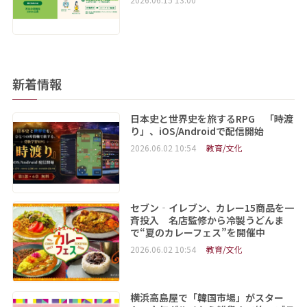
新着情報
日本史と世界史を旅するRPG 「時渡
り」、iOS/Androidで配信開始
2026.06.02 10:54
教育/文化
セブン‐イレブン、カレー15商品を一
斉投入 名店監修から冷製うどんま
で“夏のカレーフェス”を開催中
2026.06.02 10:54
教育/文化
横浜高島屋で「韓国市場」がスター