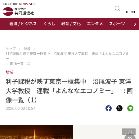
KK KYODO
KK KYODO
NEWS SITE
NEWS SITE
MENU
›
経済 / ビジネス
くらし
教育 / 文化
エンタメ
スポーツ
地
トップページ
お知らせ
トップ
›
地域
›
利子課税が映す東京一極集中 沼尾波子 東洋大学教授 連載「よんななエコノミ
ニュース
ー」
›
画像一覧（1）
地域
おすすめコンテンツ
利子課税が映す東京一極集中 沼尾波子 東洋
出版物
大学教授 連載「よんななエコノミー」 : 画
像一覧（1）
会社概要
2026.06.02 10:54
1
/
1