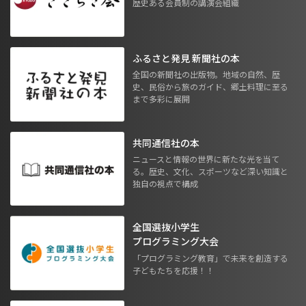
歴史ある会員制の講演会組織
ふるさと発見 新聞社の本
全国の新聞社の出版物。地域の自然、歴
史、民俗から旅のガイド、郷土料理に至る
まで多彩に展開
共同通信社の本
ニュースと情報の世界に新たな光を当て
る。歴史、文化、スポーツなど深い知識と
独自の視点で構成
全国選抜小学生
プログラミング大会
「プログラミング教育」で未来を創造する
子どもたちを応援！！