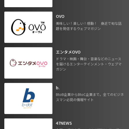
OVO
美味しい！楽しい！感動！ 身近で旬な話
題を発信するウェブマガジン
エンタメOVO
ドラマ・映画・舞台・音楽などのニュース
を届けるエンターテインメント・ウェブマ
ガジン
b.
BtoB企業からBtoC企業まで。全てのビジネ
スマン必見の情報サイト
47NEWS