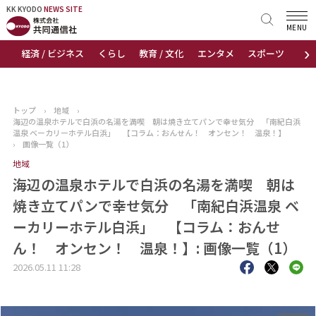
KK KYODO
KK KYODO
NEWS SITE
NEWS SITE
MENU
›
経済 / ビジネス
くらし
教育 / 文化
エンタメ
スポーツ
地
トップページ
お知らせ
トップ
›
地域
›
海辺の温泉ホテルで白浜の名湯を満喫 朝は焼き立てパンで幸せ気分 「南紀白浜
ニュース
温泉 ベーカリーホテル白浜」 【コラム：おんせん！ オンセン！ 温泉！】
›
画像一覧（1）
地域
おすすめコンテンツ
海辺の温泉ホテルで白浜の名湯を満喫 朝は
出版物
焼き立てパンで幸せ気分 「南紀白浜温泉 ベ
ーカリーホテル白浜」 【コラム：おんせ
会社概要
ん！ オンセン！ 温泉！】: 画像一覧（1）
2026.05.11 11:28