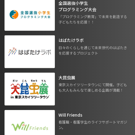
全国選抜小学生
プログラミング大会
「プログラミング教育」で未来を創造する
子どもたちを応援！！
はばたけラボ
日々のくらしを通じて未来世代のはばたき
を応援するプロジェクト
大昆虫展
東京スカイツリータウンにて開催。子ども
も大人もみんなで楽しめる企画が満載！
Will Friends
看護職・看護学生のライフサポートマガジ
ン。