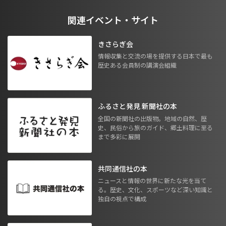
関連イベント・サイト
きさらぎ会
情報収集と交流の場を提供する日本で最も
歴史ある会員制の講演会組織
ふるさと発見 新聞社の本
全国の新聞社の出版物。地域の自然、歴
史、民俗から旅のガイド、郷土料理に至る
まで多彩に展開
共同通信社の本
ニュースと情報の世界に新たな光を当て
る。歴史、文化、スポーツなど深い知識と
独自の視点で構成