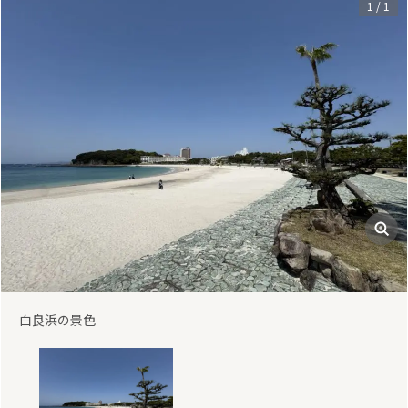
1
/
1
白良浜の景色