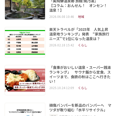
「奥飛騨温泉郷 旅館 焼乃湯」
【コラム：おんせん！ オンセン！
温泉！】
2026.06.08 10:46
地域
楽天トラベルが「2025年 人気上昇
温泉地ランキング」発表 “家族旅行
ニーズ”で1位になった温泉は？
2026.02.18 15:42
くらし
「食事がおいしい温泉・スーパー銭湯
ランキング」 サウナ飯から定食、ス
イーツまで、食欲の秋はここへ行きた
い！
2025.10.24 12:09
くらし
損傷バンパーを新品のバンパーへ マ
ツダが取り組む「水平リサイクル」