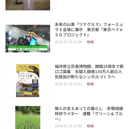
未来の山車「ツナグルマ」フォーミュ
ラＥ会場に展示 東京都「東京ベイｅ
ＳＧプロジェクト」
2026.07.30 15:40
地域
福井県立恐竜博物館、開館25周年で新
ロゴ募集 年間入館者130万人超の人
気施設が新たなシンボルづくりへ
2026.07.29 16:31
地域
隣人の支えあっての暮らし 赤堀楠雄
林材ライター 連載「グリーン＆ブル
ー」
2026.07.29 13:45
地域