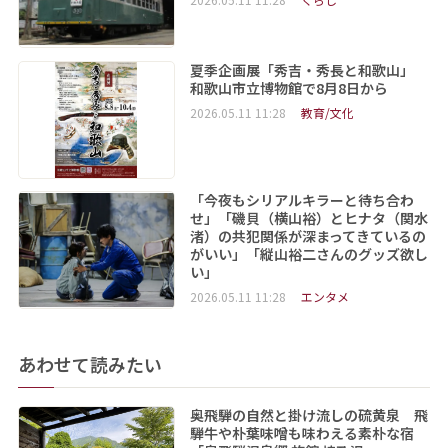
夏季企画展「秀吉・秀長と和歌山」
和歌山市立博物館で8月8日から
2026.05.11 11:28
教育/文化
「今夜もシリアルキラーと待ち合わ
せ」「磯貝（横山裕）とヒナタ（関水
渚）の共犯関係が深まってきているの
がいい」「縦山裕二さんのグッズ欲し
い」
2026.05.11 11:28
エンタメ
あわせて読みたい
奥飛騨の自然と掛け流しの硫黄泉 飛
騨牛や朴葉味噌も味わえる素朴な宿