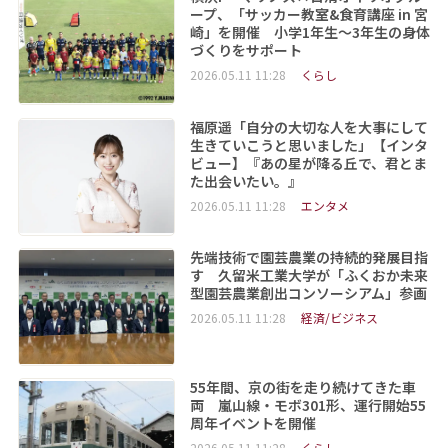
ープ、「サッカー教室&食育講座 in 宮
崎」を開催 小学1年生～3年生の身体
づくりをサポート
2026.05.11 11:28
くらし
福原遥「自分の大切な人を大事にして
生きていこうと思いました」【インタ
ビュー】『あの星が降る丘で、君とま
た出会いたい。』
2026.05.11 11:28
エンタメ
先端技術で園芸農業の持続的発展目指
す 久留米工業大学が「ふくおか未来
型園芸農業創出コンソーシアム」参画
2026.05.11 11:28
経済/ビジネス
55年間、京の街を走り続けてきた車
両 嵐山線・モボ301形、運行開始55
周年イベントを開催
2026.05.11 11:28
くらし