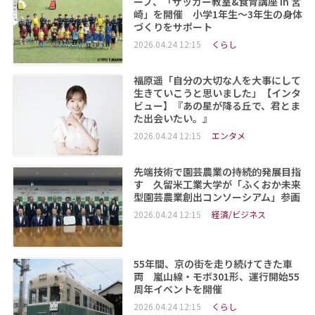
ープ、「サッカー教室&食育講座 in 宮
崎」を開催 小学1年生～3年生の身体
づくりをサポート
2026.04.24 12:15
くらし
福原遥「自分の大切な人を大事にして
生きていこうと思いました」【インタ
ビュー】『あの星が降る丘で、君とま
た出会いたい。』
2026.04.24 12:15
エンタメ
先端技術で園芸農業の持続的発展目指
す 久留米工業大学が「ふくおか未来
型園芸農業創出コンソーシアム」参画
2026.04.24 12:15
経済/ビジネス
55年間、京の街を走り続けてきた車
両 嵐山線・モボ301形、運行開始55
周年イベントを開催
2026.04.24 12:15
くらし