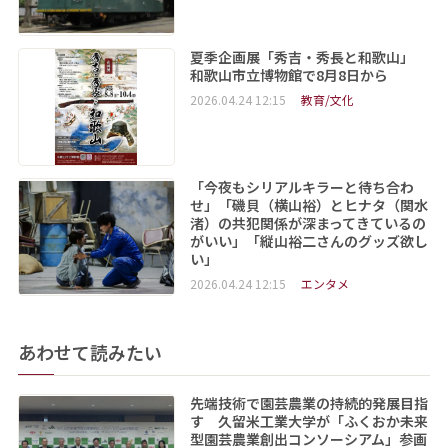
夏季企画展「秀吉・秀長と和歌山」
和歌山市立博物館で8月8日から
2026.04.24 12:15
教育/文化
「今夜もシリアルキラーと待ち合わ
せ」「磯貝（横山裕）とヒナタ（関水
渚）の共犯関係が深まってきているの
がいい」「縦山裕二さんのグッズ欲し
い」
2026.04.24 12:15
エンタメ
あわせて読みたい
先端技術で園芸農業の持続的発展目指
す 久留米工業大学が「ふくおか未来
型園芸農業創出コンソーシアム」参画