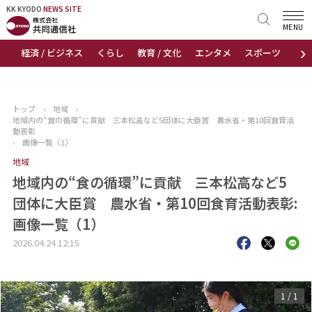
KK KYODO
KK KYODO
NEWS SITE
NEWS SITE
MENU
›
経済 / ビジネス
くらし
教育 / 文化
エンタメ
スポーツ
地
トップページ
お知らせ
トップ
›
地域
›
地域内の“食の循環”に貢献 三本松高など5団体に大臣賞 農水省・第10回食育活
ニュース
動表彰
›
画像一覧（1）
地域
おすすめコンテンツ
地域内の“食の循環”に貢献 三本松高など5
出版物
団体に大臣賞 農水省・第10回食育活動表彰:
画像一覧（1）
会社概要
2026.04.24 12:15
1
/
1