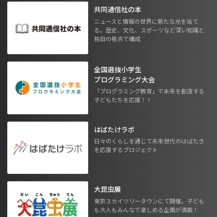
共同通信社の本
ニュースと情報の世界に新たな光を当て
る。歴史、文化、スポーツなど深い知識と
独自の視点で構成
全国選抜小学生
プログラミング大会
「プログラミング教育」で未来を創造する
子どもたちを応援！！
はばたけラボ
日々のくらしを通じて未来世代のはばたき
を応援するプロジェクト
大昆虫展
東京スカイツリータウンにて開催。子ども
も大人もみんなで楽しめる企画が満載！