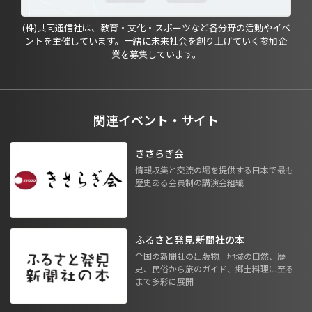
(株)共同通信社は、教育・文化・スポーツなど各分野の活動やイベ
ントを主催しています。一緒に未来社会を創り上げていく参加企
業を募集しています。
関連イベント・サイト
きさらぎ会
情報収集と交流の場を提供する日本で最も
歴史ある会員制の講演会組織
ふるさと発見 新聞社の本
全国の新聞社の出版物。地域の自然、歴
史、民俗から旅のガイド、郷土料理に至る
まで多彩に展開