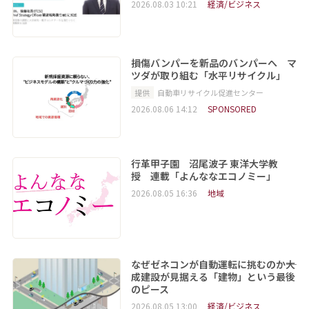
2026.08.03 10:21
経済/ビジネス
損傷バンパーを新品のバンパーへ マ
ツダが取り組む「水平リサイクル」
提供
自動車リサイクル促進センター
2026.08.06 14:12
SPONSORED
行革甲子園 沼尾波子 東洋大学教
授 連載「よんななエコノミー」
2026.08.05 16:36
地域
なぜゼネコンが自動運転に挑むのか――大
成建設が見据える「建物」という最後
のピース
2026.08.05 13:00
経済/ビジネス