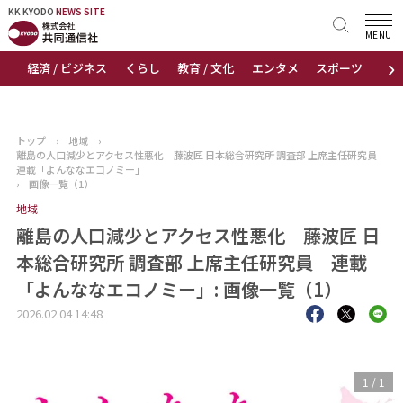
KK KYODO
KK KYODO
NEWS SITE
NEWS SITE
MENU
›
経済 / ビジネス
くらし
教育 / 文化
エンタメ
スポーツ
地
トップページ
お知らせ
トップ
›
地域
›
離島の人口減少とアクセス性悪化 藤波匠 日本総合研究所 調査部 上席主任研究員
ニュース
連載「よんななエコノミー」
›
画像一覧（1）
地域
おすすめコンテンツ
離島の人口減少とアクセス性悪化 藤波匠 日
出版物
本総合研究所 調査部 上席主任研究員 連載
「よんななエコノミー」: 画像一覧（1）
会社概要
2026.02.04 14:48
1
/
1