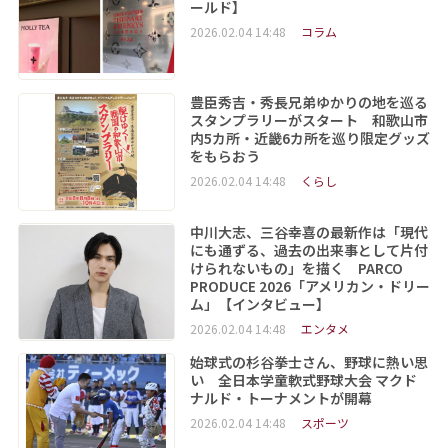
ールド】
2026.02.04 14:48
コラム
豊臣秀吉・秀長兄弟ゆかりの地を巡る
スタンプラリーがスタート 和歌山市
内5カ所・近畿6カ所を巡り限定グッズ
をもらおう
2026.02.04 14:48
くらし
中川大志、三谷幸喜の最新作は「現代
にも通ずる、過去の出来事として片付
けられないもの」を描く PARCO
PRODUCE 2026「アメリカン・ドリー
ム」【インタビュー】
2026.02.04 14:48
エンタメ
始球式の杉谷拳士さん、野球に熱い思
い 全日本学童軟式野球大会 マクド
ナルド・トーナメントが開幕
2026.02.04 14:48
スポーツ