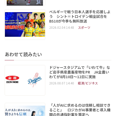
ベルギーで戦う日本人選手を応援しよ
う シント＝トロイデン戦全試合を
BS10が今季も無料放送
2026.02.04 14:48
スポーツ
あわせて読みたい
ドジャースタジアムで「いわて牛」な
ど岩手県産農畜産物をPR JA全農い
わてが8月10日～12日に実施
2026.08.07 14:40
経済/ビジネス
「人がAIに求めるのは信頼し相談でき
ること」 ロジカがAI事業者と導入機
関の共通指針案を策定へ