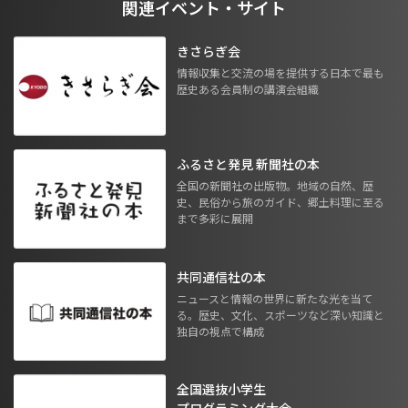
関連イベント・サイト
きさらぎ会
情報収集と交流の場を提供する日本で最も
歴史ある会員制の講演会組織
ふるさと発見 新聞社の本
全国の新聞社の出版物。地域の自然、歴
史、民俗から旅のガイド、郷土料理に至る
まで多彩に展開
共同通信社の本
ニュースと情報の世界に新たな光を当て
る。歴史、文化、スポーツなど深い知識と
独自の視点で構成
全国選抜小学生