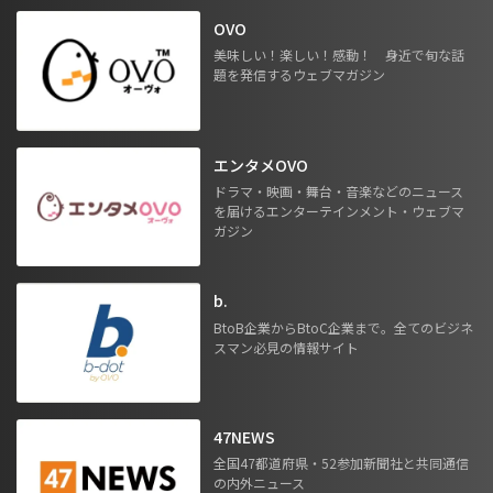
OVO
美味しい！楽しい！感動！ 身近で旬な話
題を発信するウェブマガジン
エンタメOVO
ドラマ・映画・舞台・音楽などのニュース
を届けるエンターテインメント・ウェブマ
ガジン
b.
BtoB企業からBtoC企業まで。全てのビジネ
スマン必見の情報サイト
47NEWS
全国47都道府県・52参加新聞社と共同通信
の内外ニュース