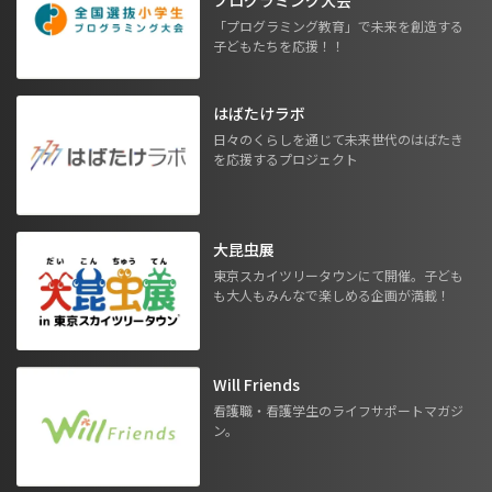
プログラミング大会
「プログラミング教育」で未来を創造する
子どもたちを応援！！
はばたけラボ
日々のくらしを通じて未来世代のはばたき
を応援するプロジェクト
大昆虫展
東京スカイツリータウンにて開催。子ども
も大人もみんなで楽しめる企画が満載！
Will Friends
看護職・看護学生のライフサポートマガジ
ン。