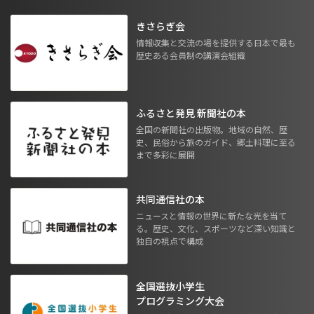
きさらぎ会
情報収集と交流の場を提供する日本で最も
歴史ある会員制の講演会組織
ふるさと発見 新聞社の本
全国の新聞社の出版物。地域の自然、歴
史、民俗から旅のガイド、郷土料理に至る
まで多彩に展開
共同通信社の本
ニュースと情報の世界に新たな光を当て
る。歴史、文化、スポーツなど深い知識と
独自の視点で構成
全国選抜小学生
プログラミング大会