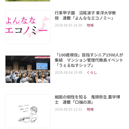
行革甲子園 沼尾波子 東洋大学教
授 連載「よんななエコノミー」
2026.08.05 16:36
地域
「100歳現役」目指すシニア1500人が
集結 マンション管理代務員イベント
「うぇるねすシップ」
2026.08.04 10:48
くらし
細菌の個性を知る 鬼頭弥生 農学博
士 連載「口福の源」
2026.08.05 12:31
地域