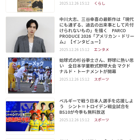
2025.12.26 15:12
くらし
中川大志、三谷幸喜の最新作は「現代
にも通ずる、過去の出来事として片付
けられないもの」を描く PARCO
PRODUCE 2026「アメリカン・ドリー
ム」【インタビュー】
2025.12.26 15:12
エンタメ
始球式の杉谷拳士さん、野球に熱い思
い 全日本学童軟式野球大会 マクド
ナルド・トーナメントが開幕
2025.12.26 15:12
スポーツ
ベルギーで戦う日本人選手を応援しよ
う シント＝トロイデン戦全試合を
BS10が今季も無料放送
2025.12.26 15:12
スポーツ