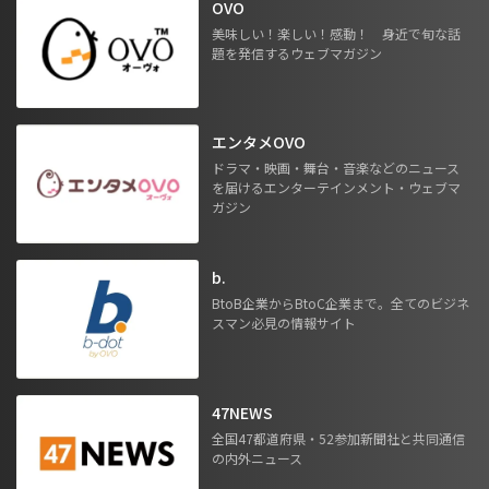
OVO
美味しい！楽しい！感動！ 身近で旬な話
題を発信するウェブマガジン
エンタメOVO
ドラマ・映画・舞台・音楽などのニュース
を届けるエンターテインメント・ウェブマ
ガジン
b.
BtoB企業からBtoC企業まで。全てのビジネ
スマン必見の情報サイト
47NEWS
全国47都道府県・52参加新聞社と共同通信
の内外ニュース