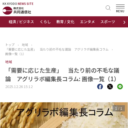
KK KYODO
KK KYODO
NEWS SITE
NEWS SITE
MENU
›
経済 / ビジネス
くらし
教育 / 文化
エンタメ
スポーツ
地
トップページ
お知らせ
トップ
›
地域
›
「需要に応じた生産」 当たり前の不毛な議論 アグリラボ編集長コラム
›
ニュース
画像一覧（1）
地域
おすすめコンテンツ
「需要に応じた生産」 当たり前の不毛な議
論 アグリラボ編集長コラム: 画像一覧（1）
出版物
2025.12.26 15:12
会社概要
1
/
1