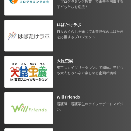
「プログラミング教育」で未来を創造する
子どもたちを応援！！
はばたけラボ
日々のくらしを通じて未来世代のはばたき
を応援するプロジェクト
大昆虫展
東京スカイツリータウンにて開催。子ども
も大人もみんなで楽しめる企画が満載！
Will Friends
看護職・看護学生のライフサポートマガジ
ン。