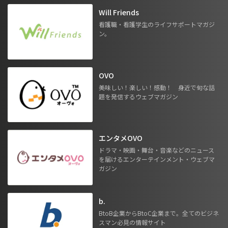
Will Friends
看護職・看護学生のライフサポートマガジ
ン。
OVO
美味しい！楽しい！感動！ 身近で旬な話
題を発信するウェブマガジン
エンタメOVO
ドラマ・映画・舞台・音楽などのニュース
を届けるエンターテインメント・ウェブマ
ガジン
b.
BtoB企業からBtoC企業まで。全てのビジネ
スマン必見の情報サイト