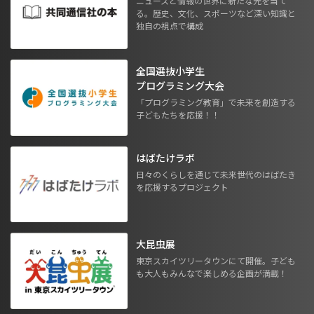
ニュースと情報の世界に新たな光を当て
る。歴史、文化、スポーツなど深い知識と
独自の視点で構成
全国選抜小学生
プログラミング大会
「プログラミング教育」で未来を創造する
子どもたちを応援！！
はばたけラボ
日々のくらしを通じて未来世代のはばたき
を応援するプロジェクト
大昆虫展
東京スカイツリータウンにて開催。子ども
も大人もみんなで楽しめる企画が満載！