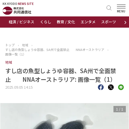
KK KYODO
KK KYODO
NEWS SITE
NEWS SITE
MENU
›
経済 / ビジネス
くらし
教育 / 文化
エンタメ
スポーツ
地
トップページ
お知らせ
トップ
›
地域
›
すし店の魚型しょうゆ容器、SA州で全面禁止 NNAオーストラリア
›
ニュース
画像一覧（1）
地域
おすすめコンテンツ
すし店の魚型しょうゆ容器、SA州で全面禁
止 NNAオーストラリア: 画像一覧（1）
出版物
2025.09.05 14:15
会社概要
1
/
1