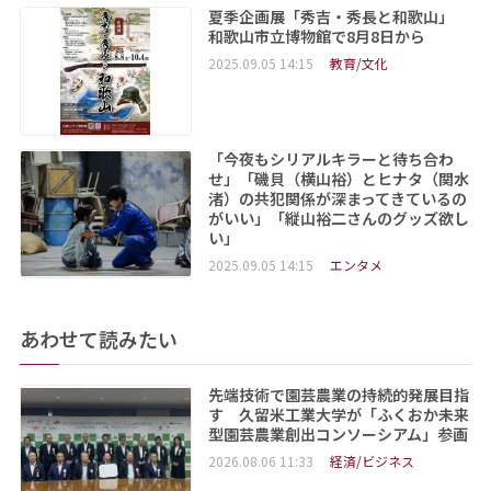
夏季企画展「秀吉・秀長と和歌山」
和歌山市立博物館で8月8日から
2025.09.05 14:15
教育/文化
「今夜もシリアルキラーと待ち合わ
せ」「磯貝（横山裕）とヒナタ（関水
渚）の共犯関係が深まってきているの
がいい」「縦山裕二さんのグッズ欲し
い」
2025.09.05 14:15
エンタメ
あわせて読みたい
先端技術で園芸農業の持続的発展目指
す 久留米工業大学が「ふくおか未来
型園芸農業創出コンソーシアム」参画
2026.08.06 11:33
経済/ビジネス