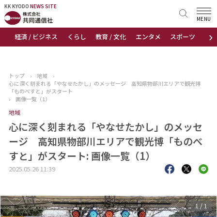
KK KYODO
KK KYODO
NEWS SITE
NEWS SITE
MENU
›
経済 / ビジネス
くらし
教育 / 文化
エンタメ
スポーツ
地
トップページ
お知らせ
トップ
›
地域
›
心に深く刻まれる「やなせたかし」のメッセージ 高知県物部川エリアで観光博
ニュース
「ものべすと」がスタート
›
画像一覧（1）
地域
おすすめコンテンツ
心に深く刻まれる「やなせたかし」のメッセ
出版物
ージ 高知県物部川エリアで観光博「ものべ
すと」がスタート: 画像一覧（1）
会社概要
2025.05.26 11:39
1
/
1