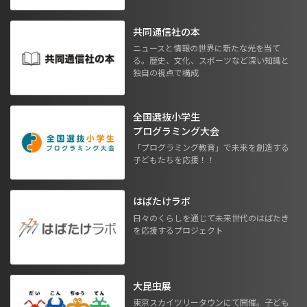
共同通信社の本
ニュースと情報の世界に新たな光を当て
る。歴史、文化、スポーツなど深い知識と
独自の視点で構成
全国選抜小学生
プログラミング大会
「プログラミング教育」で未来を創造する
子どもたちを応援！！
はばたけラボ
日々のくらしを通じて未来世代のはばたき
を応援するプロジェクト
大昆虫展
東京スカイツリータウンにて開催。子ども