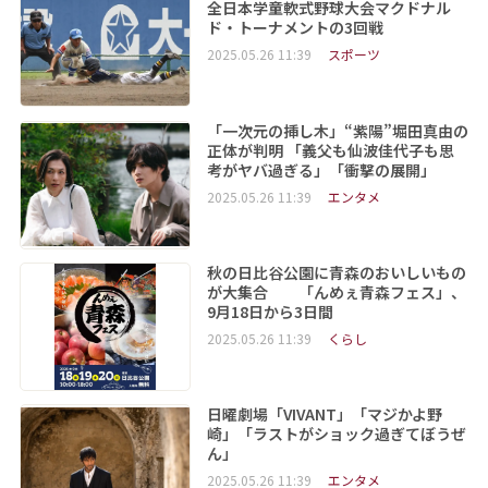
全日本学童軟式野球大会マクドナル
ド・トーナメントの3回戦
2025.05.26 11:39
スポーツ
「一次元の挿し木」“紫陽”堀田真由の
正体が判明 「義父も仙波佳代子も思
考がヤバ過ぎる」「衝撃の展開」
2025.05.26 11:39
エンタメ
秋の日比谷公園に青森のおいしいもの
が大集合 「んめぇ青森フェス」、
9月18日から3日間
2025.05.26 11:39
くらし
日曜劇場「VIVANT」「マジかよ野
崎」「ラストがショック過ぎてぼうぜ
ん」
2025.05.26 11:39
エンタメ