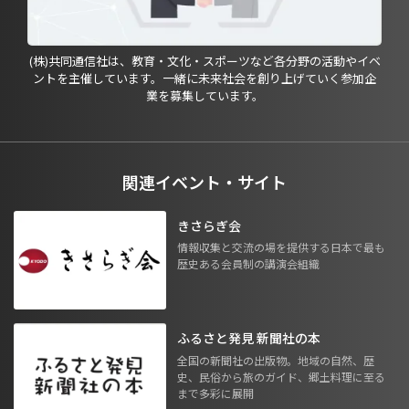
(株)共同通信社は、教育・文化・スポーツなど各分野の活動やイベ
ントを主催しています。一緒に未来社会を創り上げていく参加企
業を募集しています。
関連イベント・サイト
きさらぎ会
情報収集と交流の場を提供する日本で最も
歴史ある会員制の講演会組織
ふるさと発見 新聞社の本
全国の新聞社の出版物。地域の自然、歴
史、民俗から旅のガイド、郷土料理に至る
まで多彩に展開