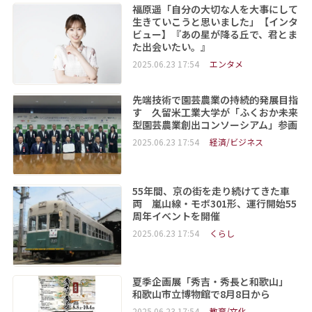
福原遥「自分の大切な人を大事にして
生きていこうと思いました」【インタ
ビュー】『あの星が降る丘で、君とま
た出会いたい。』
2025.06.23 17:54
エンタメ
先端技術で園芸農業の持続的発展目指
す 久留米工業大学が「ふくおか未来
型園芸農業創出コンソーシアム」参画
2025.06.23 17:54
経済/ビジネス
55年間、京の街を走り続けてきた車
両 嵐山線・モボ301形、運行開始55
周年イベントを開催
2025.06.23 17:54
くらし
夏季企画展「秀吉・秀長と和歌山」
和歌山市立博物館で8月8日から
2025.06.23 17:54
教育/文化