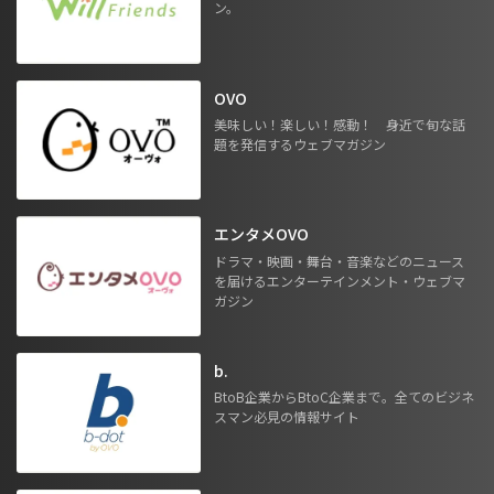
ン。
OVO
美味しい！楽しい！感動！ 身近で旬な話
題を発信するウェブマガジン
エンタメOVO
ドラマ・映画・舞台・音楽などのニュース
を届けるエンターテインメント・ウェブマ
ガジン
b.
BtoB企業からBtoC企業まで。全てのビジネ
スマン必見の情報サイト