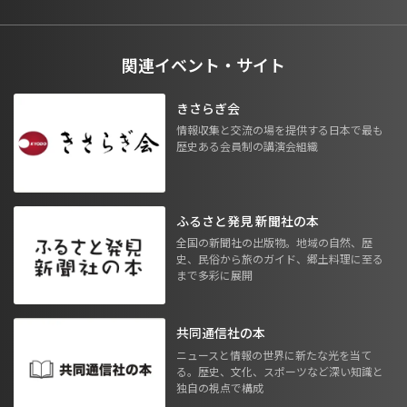
関連イベント・サイト
きさらぎ会
情報収集と交流の場を提供する日本で最も
歴史ある会員制の講演会組織
ふるさと発見 新聞社の本
全国の新聞社の出版物。地域の自然、歴
史、民俗から旅のガイド、郷土料理に至る
まで多彩に展開
共同通信社の本
ニュースと情報の世界に新たな光を当て
る。歴史、文化、スポーツなど深い知識と
独自の視点で構成