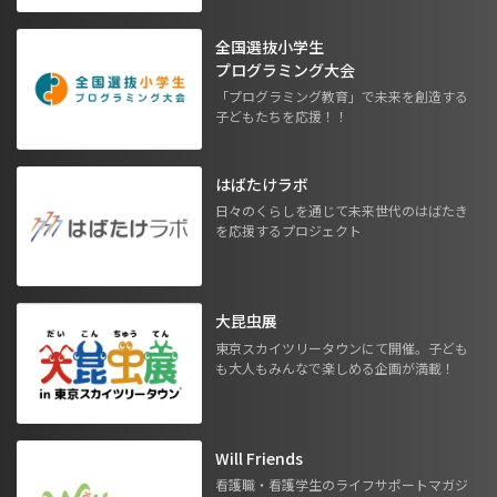
全国選抜小学生
プログラミング大会
「プログラミング教育」で未来を創造する
子どもたちを応援！！
はばたけラボ
日々のくらしを通じて未来世代のはばたき
を応援するプロジェクト
大昆虫展
東京スカイツリータウンにて開催。子ども
も大人もみんなで楽しめる企画が満載！
Will Friends
看護職・看護学生のライフサポートマガジ