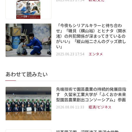
「今夜もシリアルキラーと待ち合わ
せ」「磯貝（横山裕）とヒナタ（関水
渚）の共犯関係が深まってきているの
がいい」「縦山裕二さんのグッズ欲し
い」
2025.06.23 17:54
エンタメ
あわせて読みたい
先端技術で園芸農業の持続的発展目指
す 久留米工業大学が「ふくおか未来
型園芸農業創出コンソーシアム」参画
2026.08.06 11:33
経済/ビジネス
行革甲子園 沼尾波子 東洋大学教