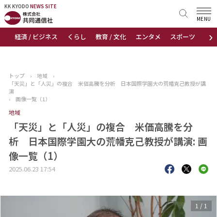
KK KYODO
KK KYODO
NEWS SITE
NEWS SITE
MENU
›
経済 / ビジネス
くらし
教育 / 文化
エンタメ
スポーツ
地
トップページ
お知らせ
トップ
›
地域
›
「天災」と「人災」の複合 米価高騰を分析 日本国際学園大の荒幡克己教授が講
ニュース
演
›
画像一覧（1）
地域
おすすめコンテンツ
「天災」と「人災」の複合 米価高騰を分
出版物
析 日本国際学園大の荒幡克己教授が講演: 画
像一覧（1）
会社概要
2025.06.23 17:54
1
/
1