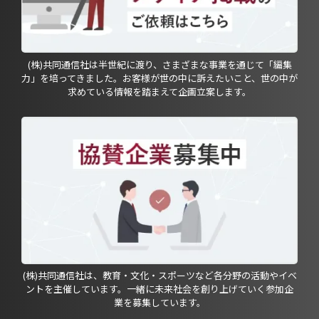
(株)共同通信社は半世紀に渡り、さまざまな事業を通じて「編集
力」を培ってきました。お客様が世の中に訴えたいこと、世の中が
求めている情報を踏まえて企画立案します。
(株)共同通信社は、教育・文化・スポーツなど各分野の活動やイベ
ントを主催しています。一緒に未来社会を創り上げていく参加企
業を募集しています。