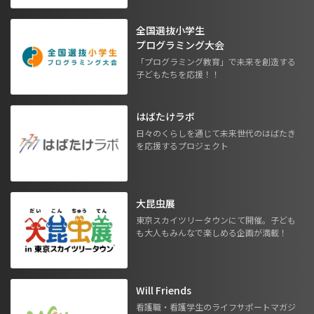
全国選抜小学生
プログラミング大会
「プログラミング教育」で未来を創造する
子どもたちを応援！！
はばたけラボ
日々のくらしを通じて未来世代のはばたき
を応援するプロジェクト
大昆虫展
東京スカイツリータウンにて開催。子ども
も大人もみんなで楽しめる企画が満載！
Will Friends
看護職・看護学生のライフサポートマガジ