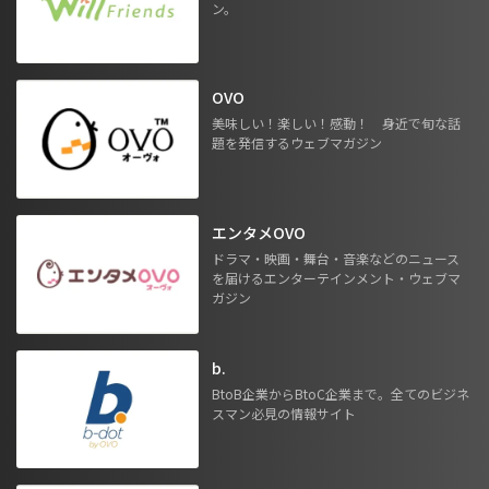
ン。
OVO
美味しい！楽しい！感動！ 身近で旬な話
題を発信するウェブマガジン
エンタメOVO
ドラマ・映画・舞台・音楽などのニュース
を届けるエンターテインメント・ウェブマ
ガジン
b.
BtoB企業からBtoC企業まで。全てのビジネ
スマン必見の情報サイト