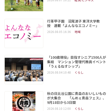
行革甲子園 沼尾波子 東洋大学教
授 連載「よんななエコノミー」
2026.08.05 16:36
地域
「100歳現役」目指すシニア1500人が
集結 マンション管理代務員イベント
「うぇるねすシップ」
2026.08.04 10:48
くらし
秋の日比谷公園に青森のおいしいもの
が大集合 「んめぇ青森フェス」、
9月18日から3日間
2026.08.10 12:00
くらし