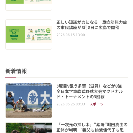
正しい知識が力になる 重症筋無力症
の市民講座が8月8日に広島で開催
2026.06.15 13:00
新着情報
3度目V狙う多賀（滋賀）などが8強
全日本学童軟式野球大会マクドナル
ド・トーナメントの3回戦
2026.05.25 09:33
スポーツ
「一次元の挿し木」“紫陽”堀田真由の
正体が判明 「義父も仙波佳代子も思