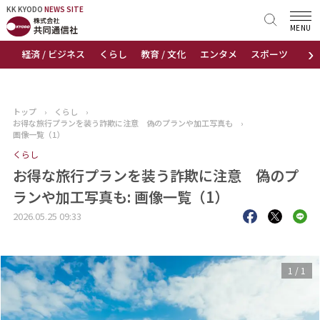
KK KYODO
KK KYODO
NEWS SITE
NEWS SITE
MENU
›
経済 / ビジネス
くらし
教育 / 文化
エンタメ
スポーツ
地
トップページ
お知らせ
トップ
›
くらし
›
お得な旅行プランを装う詐欺に注意 偽のプランや加工写真も
›
ニュース
画像一覧（1）
くらし
おすすめコンテンツ
お得な旅行プランを装う詐欺に注意 偽のプ
ランや加工写真も: 画像一覧（1）
出版物
2026.05.25 09:33
会社概要
1
/
1