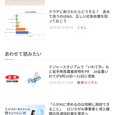
クラゲに刺されたらどうする？ 真水
で洗うのはNG、正しい応急処置を知
っておこう
2026.05.25 09:33
くらし
あわせて読みたい
ドジャースタジアムで「いわて牛」な
ど岩手県産農畜産物をPR JA全農い
わてが8月10日～12日に実施
2026.08.07 14:40
経済/ビジネス
「人がAIに求めるのは信頼し相談でき
ること」 ロジカがAI事業者と導入機
関の共通指針案を策定へ