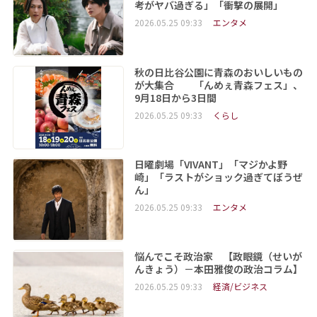
考がヤバ過ぎる」「衝撃の展開」
2026.05.25 09:33
エンタメ
秋の日比谷公園に青森のおいしいもの
が大集合 「んめぇ青森フェス」、
9月18日から3日間
2026.05.25 09:33
くらし
日曜劇場「VIVANT」「マジかよ野
崎」「ラストがショック過ぎてぼうぜ
ん」
2026.05.25 09:33
エンタメ
悩んでこそ政治家 【政眼鏡（せいが
んきょう）－本田雅俊の政治コラム】
2026.05.25 09:33
経済/ビジネス