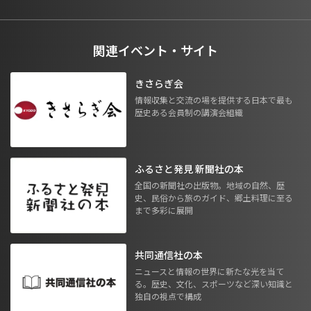
関連イベント・サイト
きさらぎ会
情報収集と交流の場を提供する日本で最も
歴史ある会員制の講演会組織
ふるさと発見 新聞社の本
全国の新聞社の出版物。地域の自然、歴
史、民俗から旅のガイド、郷土料理に至る
まで多彩に展開
共同通信社の本
ニュースと情報の世界に新たな光を当て
る。歴史、文化、スポーツなど深い知識と
独自の視点で構成