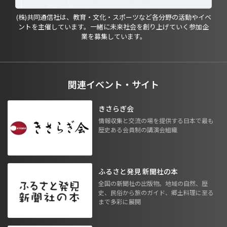
(株)共同通信社は、教育・文化・スポーツなど各分野の活動やイベ
ントを主催しています。一緒に未来社会を創り上げていく参加企
業を募集しています。
関連イベント・サイト
きさらぎ会
情報収集と交流の場を提供する日本で最も
歴史ある会員制の講演会組織
ふるさと発見 新聞社の本
全国の新聞社の出版物。地域の自然、歴
史、民俗から旅のガイド、郷土料理に至る
まで多彩に展開