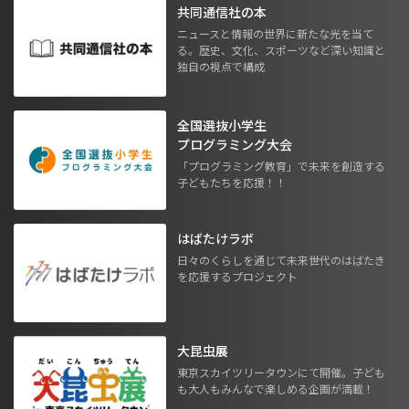
共同通信社の本
ニュースと情報の世界に新たな光を当て
る。歴史、文化、スポーツなど深い知識と
独自の視点で構成
全国選抜小学生
プログラミング大会
「プログラミング教育」で未来を創造する
子どもたちを応援！！
はばたけラボ
日々のくらしを通じて未来世代のはばたき
を応援するプロジェクト
大昆虫展
東京スカイツリータウンにて開催。子ども
も大人もみんなで楽しめる企画が満載！