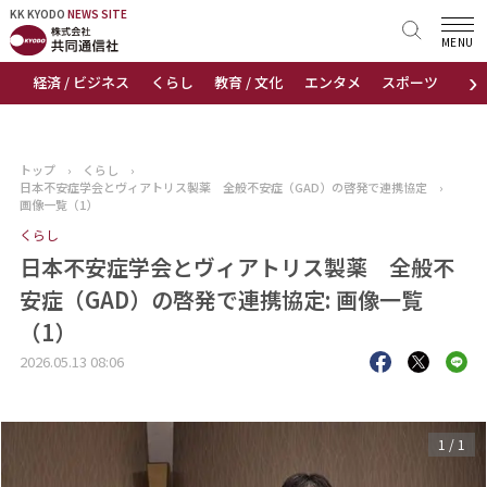
KK KYODO
KK KYODO
NEWS SITE
NEWS SITE
MENU
›
経済 / ビジネス
くらし
教育 / 文化
エンタメ
スポーツ
地
トップページ
お知らせ
トップ
›
くらし
›
日本不安症学会とヴィアトリス製薬 全般不安症（GAD）の啓発で連携協定
›
ニュース
画像一覧（1）
くらし
おすすめコンテンツ
日本不安症学会とヴィアトリス製薬 全般不
安症（GAD）の啓発で連携協定: 画像一覧
出版物
（1）
会社概要
2026.05.13 08:06
1
/
1