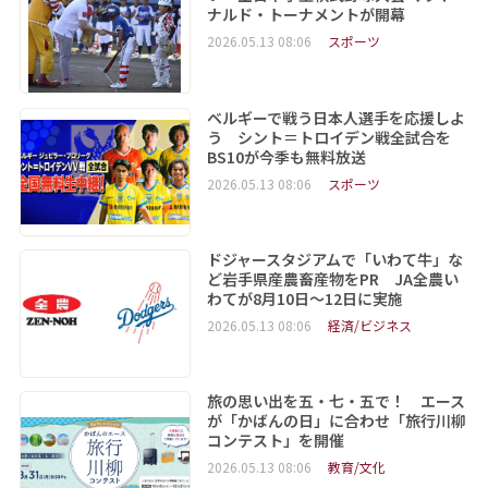
ナルド・トーナメントが開幕
2026.05.13 08:06
スポーツ
ベルギーで戦う日本人選手を応援しよ
う シント＝トロイデン戦全試合を
BS10が今季も無料放送
2026.05.13 08:06
スポーツ
ドジャースタジアムで「いわて牛」な
ど岩手県産農畜産物をPR JA全農い
わてが8月10日～12日に実施
2026.05.13 08:06
経済/ビジネス
旅の思い出を五・七・五で！ エース
が「かばんの日」に合わせ「旅行川柳
コンテスト」を開催
2026.05.13 08:06
教育/文化