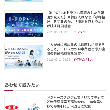
【K-POPもKドラマも深読みしたら韓
国が見えた】＃韓国人はなぜ「呼称整
理」をするのか、「脱出おひとり島」
が映す韓国社会
2026.05.13 08:06
エンタメ
「人がAIに求めるのは信頼し相談でき
ること」 ロジカがAI事業者と導入機
関の共通指針案を策定へ
2026.05.13 08:06
経済/ビジネス
あわせて読みたい
ドジャースタジアムで「いわて牛」な
ど岩手県産農畜産物をPR JA全農い
わてが8月10日～12日に実施