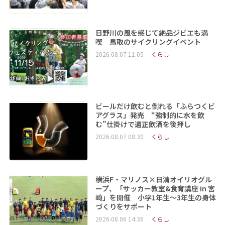
日野川の風を感じて絶品ジビエも満
喫 鳥取のサイクリングイベント
2026.08.07 11:05
くらし
ビールだけ飲むと倒れる「ふらつくビ
アグラス」発売 “強制的に水を飲
む”仕掛けで適正飲酒を後押し
2026.08.07 08:30
くらし
横浜F・マリノス×日清オイリオグル
ープ、「サッカー教室&食育講座 in 宮
崎」を開催 小学1年生～3年生の身体
づくりをサポート
2026.08.06 14:36
くらし