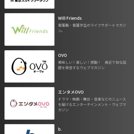
Will Friends
看護職・看護学生のライフサポートマガジ
ン。
OVO
美味しい！楽しい！感動！ 身近で旬な話
題を発信するウェブマガジン
エンタメOVO
ドラマ・映画・舞台・音楽などのニュース
を届けるエンターテインメント・ウェブマ
ガジン
b.