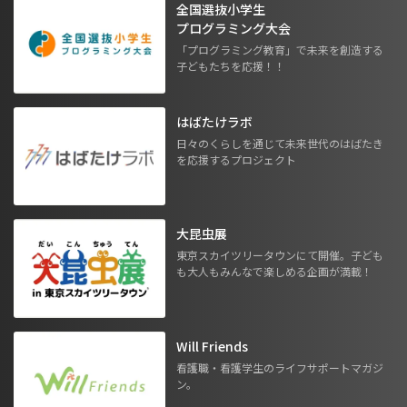
全国選抜小学生
プログラミング大会
「プログラミング教育」で未来を創造する
子どもたちを応援！！
はばたけラボ
日々のくらしを通じて未来世代のはばたき
を応援するプロジェクト
大昆虫展
東京スカイツリータウンにて開催。子ども
も大人もみんなで楽しめる企画が満載！
Will Friends
看護職・看護学生のライフサポートマガジ
ン。