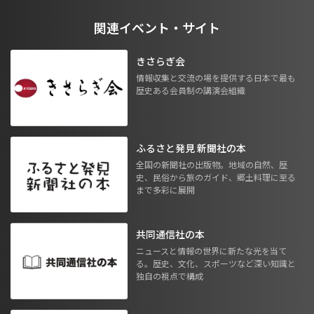
関連イベント・サイト
きさらぎ会
情報収集と交流の場を提供する日本で最も
歴史ある会員制の講演会組織
ふるさと発見 新聞社の本
全国の新聞社の出版物。地域の自然、歴
史、民俗から旅のガイド、郷土料理に至る
まで多彩に展開
共同通信社の本
ニュースと情報の世界に新たな光を当て
る。歴史、文化、スポーツなど深い知識と
独自の視点で構成