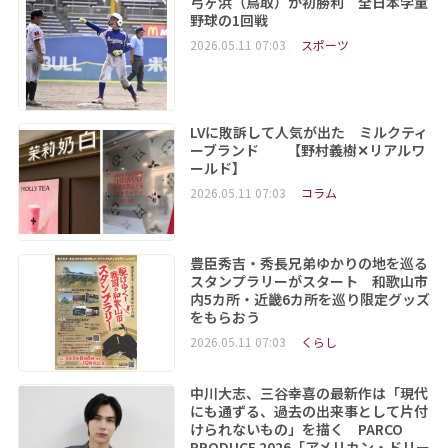
弓ヶ浜（鳥取）が初勝利 全日本学童
野球の1回戦
2026.05.11 07:03
スポーツ
LVに敗訴して人気が出た ミルクティ
ーブランド 【野村義樹✕リアルワ
ールド】
2026.05.11 07:03
コラム
豊臣秀吉・秀長兄弟ゆかりの地を巡る
スタンプラリーがスタート 和歌山市
内5カ所・近畿6カ所を巡り限定グッズ
をもらおう
2026.05.11 07:03
くらし
中川大志、三谷幸喜の最新作は「現代
にも通ずる、過去の出来事として片付
けられないもの」を描く PARCO
PRODUCE 2026「アメリカン・ドリー