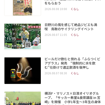
をもらおう
2026.08.08 10:00
くらし
日野川の風を感じて絶品ジビエも満
喫 鳥取のサイクリングイベント
2026.08.07 11:05
くらし
ビールだけ飲むと倒れる「ふらつくビ
アグラス」発売 “強制的に水を飲
む”仕掛けで適正飲酒を後押し
2026.08.07 08:30
くらし
横浜F・マリノス×日清オイリオグル
ープ、「サッカー教室&食育講座 in 宮
崎」を開催 小学1年生～3年生の身体