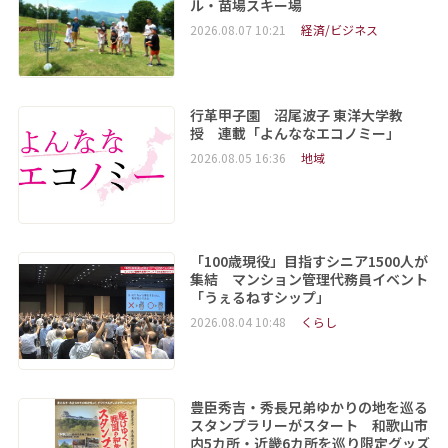
ル・苗場スキー場
2026.08.07 10:21
経済/ビジネス
行革甲子園 沼尾波子 東洋大学教
授 連載「よんななエコノミー」
2026.08.05 16:36
地域
「100歳現役」目指すシニア1500人が
集結 マンション管理代務員イベント
「うぇるねすシップ」
2026.08.04 10:48
くらし
豊臣秀吉・秀長兄弟ゆかりの地を巡る
スタンプラリーがスタート 和歌山市
内5カ所・近畿6カ所を巡り限定グッズ