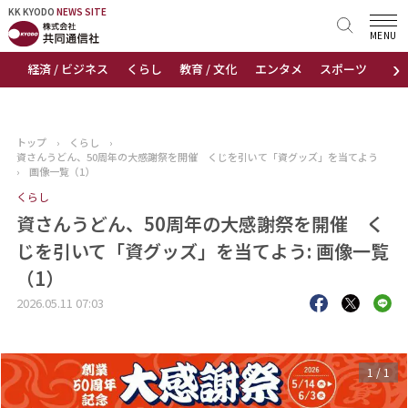
KK KYODO
KK KYODO
NEWS SITE
NEWS SITE
MENU
›
経済 / ビジネス
くらし
教育 / 文化
エンタメ
スポーツ
地
トップページ
お知らせ
トップ
›
くらし
›
資さんうどん、50周年の大感謝祭を開催 くじを引いて「資グッズ」を当てよう
ニュース
›
画像一覧（1）
くらし
おすすめコンテンツ
資さんうどん、50周年の大感謝祭を開催 く
じを引いて「資グッズ」を当てよう: 画像一覧
出版物
（1）
会社概要
2026.05.11 07:03
1
/
1