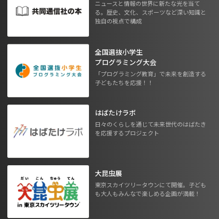
ニュースと情報の世界に新たな光を当て
る。歴史、文化、スポーツなど深い知識と
独自の視点で構成
全国選抜小学生
プログラミング大会
「プログラミング教育」で未来を創造する
子どもたちを応援！！
はばたけラボ
日々のくらしを通じて未来世代のはばたき
を応援するプロジェクト
大昆虫展
東京スカイツリータウンにて開催。子ども
も大人もみんなで楽しめる企画が満載！