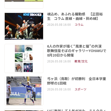
魂込め、あふれる躍動感 【正田裕
生 コラム 直線・曲線・斜め線】
2026.05.08 16:00
コラム
6人の作家が描く“風景と猫”の共演
歌舞伎座そばのギャラリーYOHAKUで
8月20日から開催
2026.05.08 16:00
教育/文化
弓ヶ浜（鳥取）が初勝利 全日本学童
野球の1回戦
2026.05.08 16:00
スポーツ
LVに敗訴して人気が出た ミルクティ