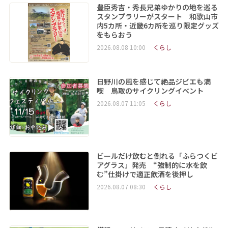
豊臣秀吉・秀長兄弟ゆかりの地を巡る
スタンプラリーがスタート 和歌山市
内5カ所・近畿6カ所を巡り限定グッズ
をもらおう
2026.08.08 10:00
くらし
日野川の風を感じて絶品ジビエも満
喫 鳥取のサイクリングイベント
2026.08.07 11:05
くらし
ビールだけ飲むと倒れる「ふらつくビ
アグラス」発売 “強制的に水を飲
む”仕掛けで適正飲酒を後押し
2026.08.07 08:30
くらし