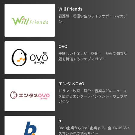
Will Friends
看護職・看護学生のライフサポートマガジ
ン。
OVO
美味しい！楽しい！感動！ 身近で旬な話
題を発信するウェブマガジン
エンタメOVO
ドラマ・映画・舞台・音楽などのニュース
を届けるエンターテインメント・ウェブマ
ガジン
b.
BtoB企業からBtoC企業まで。全てのビジネ
スマン必見の情報サイト