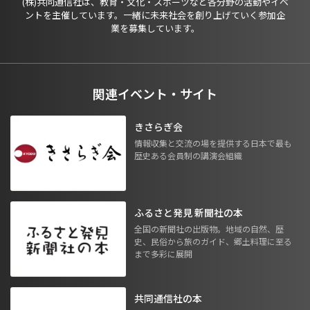
(株)共同通信社は、教育・文化・スポーツなど各分野の活動やイベ
ントを主催しています。一緒に未来社会を創り上げていく参加企
業を募集しています。
関連イベント・サイト
きさらぎ会
情報収集と交流の場を提供する日本で最も
歴史ある会員制の講演会組織
ふるさと発見 新聞社の本
全国の新聞社の出版物。地域の自然、歴
史、民俗から旅のガイド、郷土料理に至る
まで多彩に展開
共同通信社の本