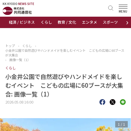
KK KYODO
KK KYODO
NEWS SITE
NEWS SITE
MENU
›
経済 / ビジネス
くらし
教育 / 文化
エンタメ
スポーツ
地
トップページ
お知らせ
トップ
›
くらし
›
小金井公園で自然遊びやハンドメイドを楽しむイベント こどもの広場に60ブース
ニュース
が大集合
›
画像一覧（1）
くらし
おすすめコンテンツ
小金井公園で自然遊びやハンドメイドを楽し
出版物
むイベント こどもの広場に60ブースが大集
合: 画像一覧（1）
会社概要
2026.05.08 16:00
1
/
1