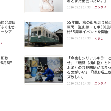
ト
君とまた出会いたい。』
2026.05.08 14:33
エンタメ
続的発展目
55年間、京の街を走り続
「ふくおか
車両 嵐山線・モボ301
ソーシア
始55周年イベントを開催
2026.05.08 14:33
くらし
ス
と和歌
「今夜もシリアルキラー
8月8日
せ」「磯貝（横山裕）と
水渚）の共犯関係が深ま
るのがいい」「縦山裕二
ズ欲しい」
2026.05.08 14:33
エンタメ