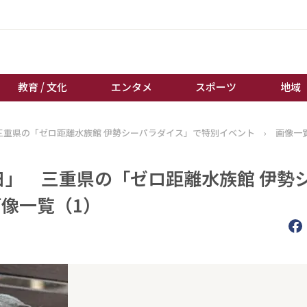
教育 / 文化
エンタメ
スポーツ
地域
三重県の「ゼロ距離水族館 伊勢シーパラダイス」で特別イベント
›
画像一
経済 / ビジネス
誰もが輝いて働く社会へ
くらし
天皇杯サッカー
日」 三重県の「ゼロ距離水族館 伊勢
教育 / 文化
オートレース
画像一覧（1）
エンタメ
競輪
スポーツ
ボートレース
地域
棋王戦
キーパーソン
女流本因坊戦