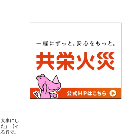
を大事にし
した」【イ
降る丘で、