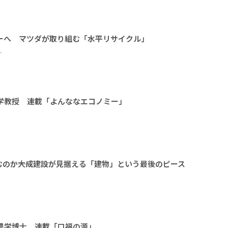
ーへ マツダが取り組む「水平リサイクル」
ー
大学教授 連載「よんななエコノミー」
のか――大成建設が見据える「建物」という最後のピース
 農学博士 連載「口福の源」