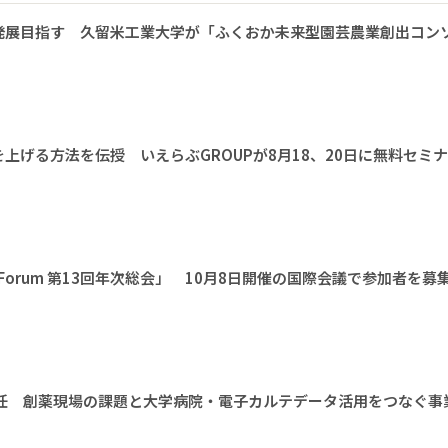
発展目指す 久留米工業大学が「ふくおか未来型園芸農業創出コン
上げる方法を伝授 いえらぶGROUPが8月18、20日に無料セミ
l Earth Forum 第13回年次総会」 10月8日開催の国際会議で参加者を募
に就任 創薬現場の課題と大学病院・電子カルテデータ活用をつなぐ事