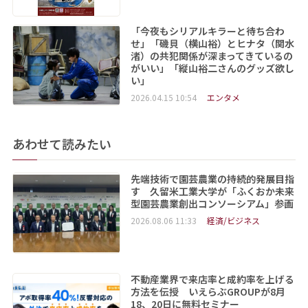
「今夜もシリアルキラーと待ち合わ
せ」「磯貝（横山裕）とヒナタ（関水
渚）の共犯関係が深まってきているの
がいい」「縦山裕二さんのグッズ欲し
い」
2026.04.15 10:54
エンタメ
あわせて読みたい
先端技術で園芸農業の持続的発展目指
す 久留米工業大学が「ふくおか未来
型園芸農業創出コンソーシアム」参画
2026.08.06 11:33
経済/ビジネス
不動産業界で来店率と成約率を上げる
方法を伝授 いえらぶGROUPが8月
18、20日に無料セミナー