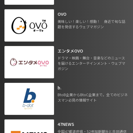
OVO
美味しい！楽しい！感動！ 身近で旬な話
題を発信するウェブマガジン
エンタメOVO
ドラマ・映画・舞台・音楽などのニュース
を届けるエンターテインメント・ウェブマ
ガジン
b.
BtoB企業からBtoC企業まで。全てのビジネ
スマン必見の情報サイト
47NEWS
全国47都道府県・52参加新聞社と共同通信