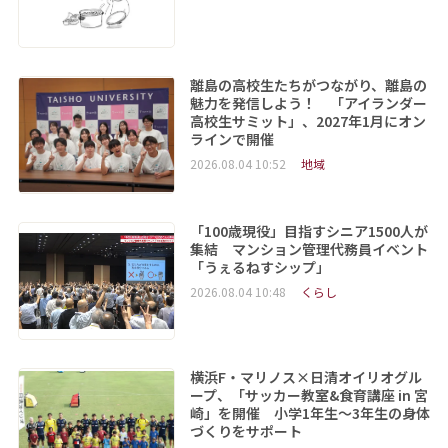
離島の高校生たちがつながり、離島の
魅力を発信しよう！ 「アイランダー
高校生サミット」、2027年1月にオン
ラインで開催
2026.08.04 10:52
地域
「100歳現役」目指すシニア1500人が
集結 マンション管理代務員イベント
「うぇるねすシップ」
2026.08.04 10:48
くらし
横浜F・マリノス×日清オイリオグル
ープ、「サッカー教室&食育講座 in 宮
崎」を開催 小学1年生～3年生の身体
づくりをサポート