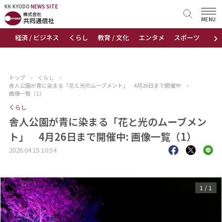
KK KYODO
KK KYODO
NEWS SITE
NEWS SITE
MENU
›
経済 / ビジネス
くらし
教育 / 文化
エンタメ
スポーツ
地
トップページ
お知らせ
トップ
›
くらし
›
舎人公園が青に染まる「花と光のムーブメント」 4月26日まで開催中
›
ニュース
画像一覧（1）
くらし
おすすめコンテンツ
舎人公園が青に染まる「花と光のムーブメン
ト」 4月26日まで開催中: 画像一覧（1）
出版物
2026.04.15 10:54
会社概要
1
/
1