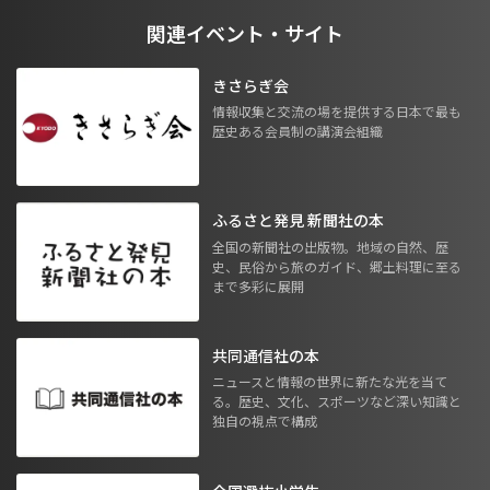
関連イベント・サイト
きさらぎ会
情報収集と交流の場を提供する日本で最も
歴史ある会員制の講演会組織
ふるさと発見 新聞社の本
全国の新聞社の出版物。地域の自然、歴
史、民俗から旅のガイド、郷土料理に至る
まで多彩に展開
共同通信社の本
ニュースと情報の世界に新たな光を当て
る。歴史、文化、スポーツなど深い知識と
独自の視点で構成