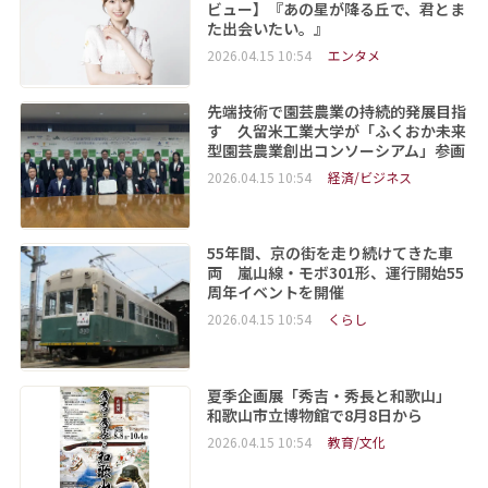
ビュー】『あの星が降る丘で、君とま
た出会いたい。』
2026.04.15 10:54
エンタメ
先端技術で園芸農業の持続的発展目指
す 久留米工業大学が「ふくおか未来
型園芸農業創出コンソーシアム」参画
2026.04.15 10:54
経済/ビジネス
55年間、京の街を走り続けてきた車
両 嵐山線・モボ301形、運行開始55
周年イベントを開催
2026.04.15 10:54
くらし
夏季企画展「秀吉・秀長と和歌山」
和歌山市立博物館で8月8日から
2026.04.15 10:54
教育/文化