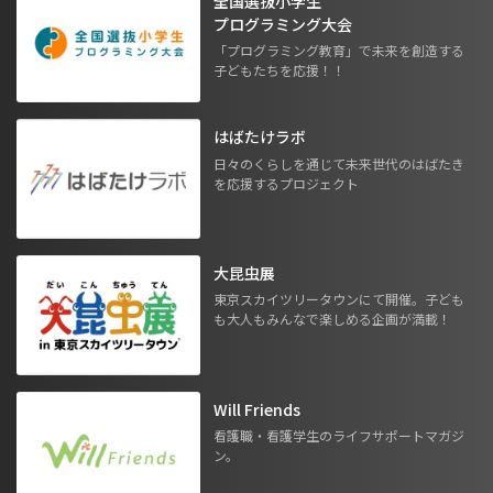
全国選抜小学生
プログラミング大会
「プログラミング教育」で未来を創造する
子どもたちを応援！！
はばたけラボ
日々のくらしを通じて未来世代のはばたき
を応援するプロジェクト
大昆虫展
東京スカイツリータウンにて開催。子ども
も大人もみんなで楽しめる企画が満載！
Will Friends
看護職・看護学生のライフサポートマガジ
ン。