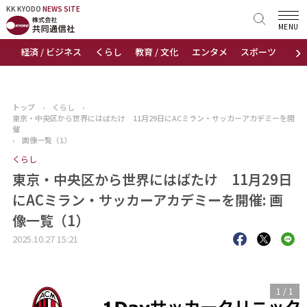
KK KYODO
KK KYODO
NEWS SITE
NEWS SITE
MENU
›
経済 / ビジネス
くらし
教育 / 文化
エンタメ
スポーツ
地
トップページ
お知らせ
トップ
›
くらし
›
東京・中央区から世界にはばたけ 11月29日にACミラン・サッカーアカデミーを開
ニュース
催
›
画像一覧（1）
くらし
おすすめコンテンツ
東京・中央区から世界にはばたけ 11月29日
出版物
にACミラン・サッカーアカデミーを開催: 画
像一覧（1）
会社概要
2025.10.27 15:21
1
/
1