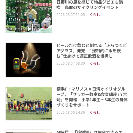
日野川の風を感じて絶品ジビエも満
喫 鳥取のサイクリングイベント
2026.08.07 11:05
くらし
ビールだけ飲むと倒れる「ふらつくビ
アグラス」発売 “強制的に水を飲
む”仕掛けで適正飲酒を後押し
2026.08.07 08:30
くらし
横浜F・マリノス×日清オイリオグル
ープ、「サッカー教室&食育講座 in 宮
崎」を開催 小学1年生～3年生の身体
づくりをサポート
2026.08.06 14:36
くらし
AI時代、「暗黙知」は継承できるの