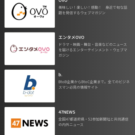
美味しい！楽しい！感動！ 身近で旬な話
題を発信するウェブマガジン
エンタメOVO
ドラマ・映画・舞台・音楽などのニュース
を届けるエンターテインメント・ウェブマ
ガジン
b.
BtoB企業からBtoC企業まで。全てのビジネ
スマン必見の情報サイト
47NEWS
全国47都道府県・52参加新聞社と共同通信
の内外ニュース