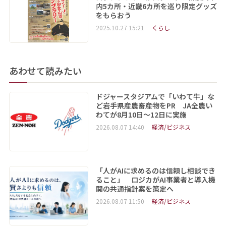
内5カ所・近畿6カ所を巡り限定グッズ
をもらおう
2025.10.27 15:21
くらし
あわせて読みたい
ドジャースタジアムで「いわて牛」な
ど岩手県産農畜産物をPR JA全農い
わてが8月10日～12日に実施
2026.08.07 14:40
経済/ビジネス
「人がAIに求めるのは信頼し相談でき
ること」 ロジカがAI事業者と導入機
関の共通指針案を策定へ
2026.08.07 11:50
経済/ビジネス