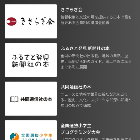
きさらぎ会
情報収集と交流の場を提供する日本で最も
歴史ある会員制の講演会組織
ふるさと発見 新聞社の本
全国の新聞社の出版物。地域の自然、歴
史、民俗から旅のガイド、郷土料理に至る
まで多彩に展開
共同通信社の本
ニュースと情報の世界に新たな光を当て
る。歴史、文化、スポーツなど深い知識と
独自の視点で構成
全国選抜小学生
プログラミング大会
「プログラミング教育」で未来を創造する