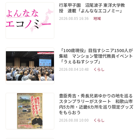
行革甲子園 沼尾波子 東洋大学教
授 連載「よんななエコノミー」
2026.08.05 16:36
地域
「100歳現役」目指すシニア1500人が
集結 マンション管理代務員イベント
「うぇるねすシップ」
2026.08.04 10:48
くらし
豊臣秀吉・秀長兄弟ゆかりの地を巡る
スタンプラリーがスタート 和歌山市
内5カ所・近畿6カ所を巡り限定グッズ
をもらおう
2026.08.08 10:00
くらし