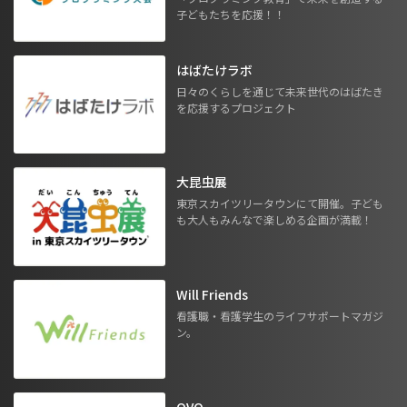
子どもたちを応援！！
はばたけラボ
日々のくらしを通じて未来世代のはばたき
を応援するプロジェクト
大昆虫展
東京スカイツリータウンにて開催。子ども
も大人もみんなで楽しめる企画が満載！
Will Friends
看護職・看護学生のライフサポートマガジ
ン。
OVO