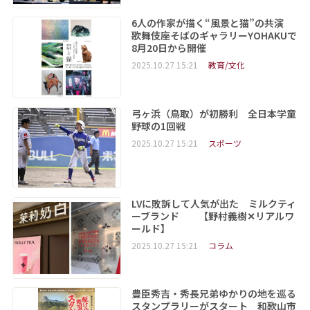
6人の作家が描く“風景と猫”の共演
歌舞伎座そばのギャラリーYOHAKUで
8月20日から開催
2025.10.27 15:21
教育/文化
弓ヶ浜（鳥取）が初勝利 全日本学童
野球の1回戦
2025.10.27 15:21
スポーツ
LVに敗訴して人気が出た ミルクティ
ーブランド 【野村義樹✕リアルワ
ールド】
2025.10.27 15:21
コラム
豊臣秀吉・秀長兄弟ゆかりの地を巡る
スタンプラリーがスタート 和歌山市