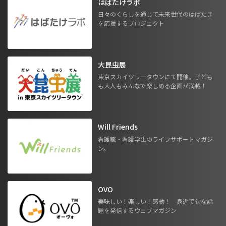
はばたけラボ
日々のくらしを通じて未来世代のはばたき
を応援するプロジェクト
大昆虫展
東京スカイツリータウンにて開催。子ども
も大人もみんなで楽しめる企画が満載！
Will Friends
看護職・看護学生のライフサポートマガジ
ン。
OVO
美味しい！楽しい！感動！ 身近で旬な話
題を発信するウェブマガジン