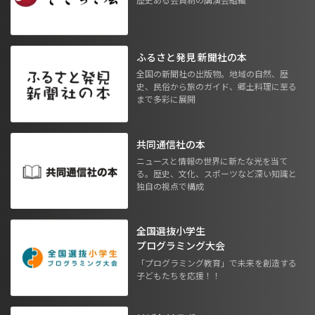
ふるさと発見 新聞社の本
全国の新聞社の出版物。地域の自然、歴
史、民俗から旅のガイド、郷土料理に至る
まで多彩に展開
共同通信社の本
ニュースと情報の世界に新たな光を当て
る。歴史、文化、スポーツなど深い知識と
独自の視点で構成
全国選抜小学生
プログラミング大会
「プログラミング教育」で未来を創造する
子どもたちを応援！！