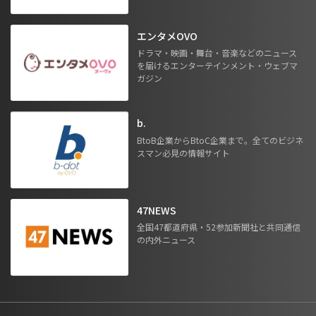
エンタメOVO
ドラマ・映画・舞台・音楽などのニュース
を届けるエンターテインメント・ウェブマ
ガジン
b.
BtoB企業からBtoC企業まで。全てのビジネ
スマン必見の情報サイト
47NEWS
全国47都道府県・52参加新聞社と共同通信
の内外ニュース