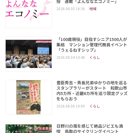
授 連載「よんななエコノミー」
2026.08.05 16:36
地域
「100歳現役」目指すシニア1500人が
集結 マンション管理代務員イベント
「うぇるねすシップ」
2026.08.04 10:48
くらし
豊臣秀吉・秀長兄弟ゆかりの地を巡る
スタンプラリーがスタート 和歌山市
内5カ所・近畿6カ所を巡り限定グッズ
をもらおう
2026.08.08 10:00
くらし
日野川の風を感じて絶品ジビエも満
喫 鳥取のサイクリングイベント