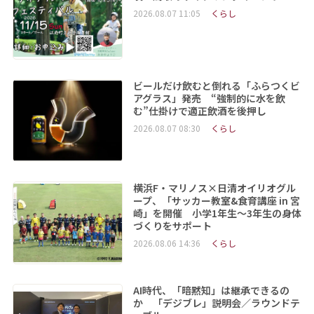
2026.08.07 11:05
くらし
ビールだけ飲むと倒れる「ふらつくビ
アグラス」発売 “強制的に水を飲
む”仕掛けで適正飲酒を後押し
2026.08.07 08:30
くらし
横浜F・マリノス×日清オイリオグル
ープ、「サッカー教室&食育講座 in 宮
崎」を開催 小学1年生～3年生の身体
づくりをサポート
2026.08.06 14:36
くらし
AI時代、「暗黙知」は継承できるの
か 「デジブレ」説明会／ラウンドテ