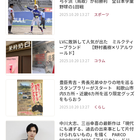
弓ヶ浜（鳥取）が初勝利 全日本学童
野球の1回戦
2025.10.20 13:27
スポーツ
LVに敗訴して人気が出た ミルクティ
ーブランド 【野村義樹✕リアルワ
ールド】
2025.10.20 13:27
コラム
豊臣秀吉・秀長兄弟ゆかりの地を巡る
スタンプラリーがスタート 和歌山市
内5カ所・近畿6カ所を巡り限定グッズ
をもらおう
2025.10.20 13:27
くらし
中川大志、三谷幸喜の最新作は「現代
にも通ずる、過去の出来事として片付
けられないもの」を描く PARCO
PRODUCE 2026「アメリカン・ドリー