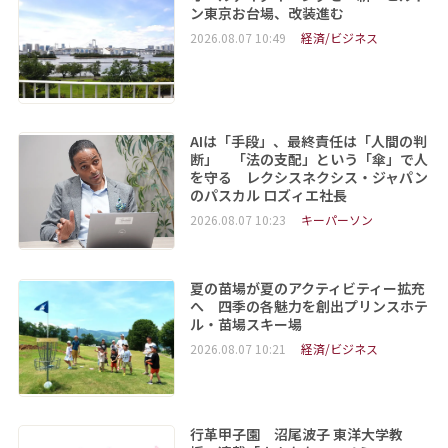
ン東京お台場、改装進む
2026.08.07 10:49
経済/ビジネス
AIは「手段」、最終責任は「人間の判
断」 「法の支配」という「傘」で人
を守る レクシスネクシス・ジャパン
のパスカル ロズィエ社長
2026.08.07 10:23
キーパーソン
夏の苗場が夏のアクティビティー拡充
へ 四季の各魅力を創出プリンスホテ
ル・苗場スキー場
2026.08.07 10:21
経済/ビジネス
行革甲子園 沼尾波子 東洋大学教