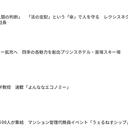
人間の判断」 「法の支配」という「傘」で人を守る レクシスネ
社長
ィー拡充へ 四季の各魅力を創出プリンスホテル・苗場スキー場
大学教授 連載「よんななエコノミー」
1500人が集結 マンション管理代務員イベント「うぇるねすシップ