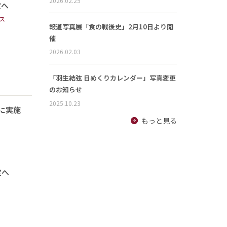
2026.02.25
定へ
ス
報道写真展「食の戦後史」2月10日より開
催
2026.02.03
「羽生結弦 日めくりカレンダー」写真変更
のお知らせ
2025.10.23
に実施
もっと見る
定へ