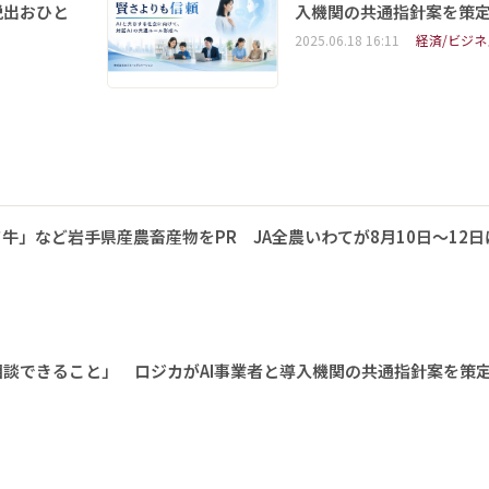
脱出おひと
入機関の共通指針案を策
2025.06.18 16:11
経済/ビジネ
牛」など岩手県産農畜産物をPR JA全農いわてが8月10日～12日
相談できること」 ロジカがAI事業者と導入機関の共通指針案を策