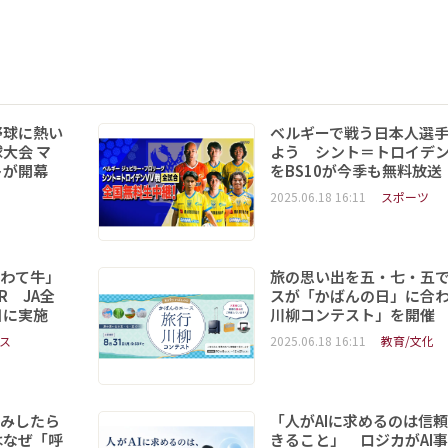
野球に熱い
ベルギーで戦う日本人選
大会 マ
よう シント＝トロイデ
トが開幕
をBS10が今季も無料放送
2025.06.18 16:11
スポーツ
いわて牛」
旅の思い出を五・七・五
R JA全
スが「かばんの日」に合
日に実施
川柳コンテスト」を開催
ス
2025.06.18 16:11
教育/文化
読みしたら
「人がAIに求めるのは信
はなぜ「呼
きること」 ロジカがAI