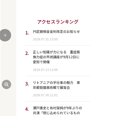
アクセスランキング
1.
円定期預金金利改定のお知らせ
次
2026.07.31 15:00
2.
正しい知識が力になる 重症筋
無力症の市民講座が9月12日に
愛知で開催
2026.07.13 13:00
3.
リトアニアの手仕事の魅力 東
京都庭園美術館で展覧会
2026.07.30 11:01
4.
瀬戸康史と有村架純が9年ぶりの
共演「閉じ込められているもの