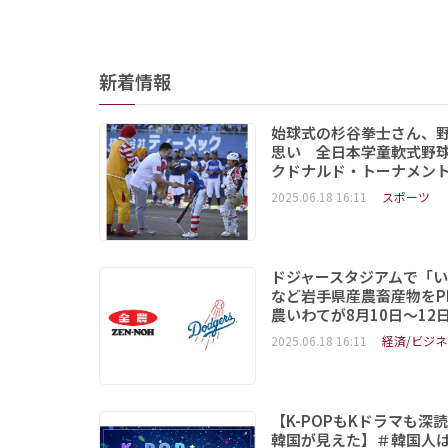
新着情報
始球式の杉谷拳士さん、
思い 全日本学童軟式野球
クドナルド・トーナメン
2025.06.18 16:11
スポーツ
ドジャースタジアムで「
など岩手県産農畜産物をP
農いわてが8月10日～12
2025.06.18 16:11
経済/ビジネ
【K-POPもKドラマも深
韓国が見えた】＃韓国人