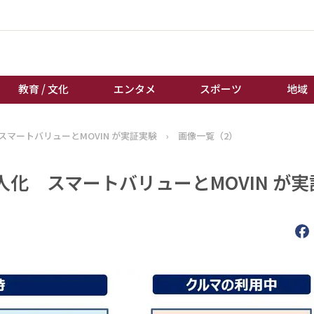
教育 / 文化
エンタメ
スポーツ
地域
マートバリューとMOVIN が実証実験
›
画像一覧（2）
経済 / ビジネス
誰もが輝いて働く社会へ
くらし
天皇杯サッカー
化 スマートバリューとMOVIN が実
教育 / 文化
オートレース
エンタメ
競輪
スポーツ
ボートレース
地域
棋王戦
キーパーソン
女流本因坊戦