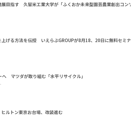
発展目指す 久留米工業大学が「ふくおか未来型園芸農業創出コン
上げる方法を伝授 いえらぶGROUPが8月18、20日に無料セミ
ーへ マツダが取り組む「水平リサイクル」
ー
 ヒルトン東京お台場、改装進む