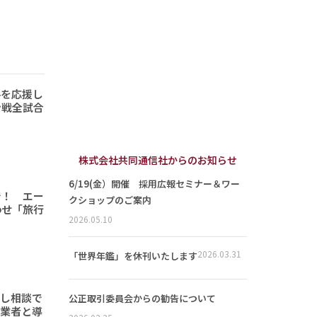
手を応援し
ン戦全試合
株式会社共同通信社からのお知らせ
6/19(金）開催 採用広報セミナー＆ワー
で！ エー
クショップのご案内
わせ「旅行
2026.05.10
2026.03.31
「世界年鑑」を休刊いたします
頼し相談で
公正取引委員会からの勧告について
事業者と導