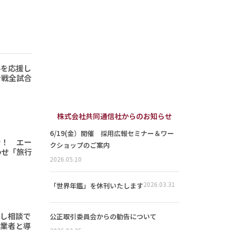
手を応援し
ン戦全試合
株式会社共同通信社からのお知らせ
6/19(金）開催 採用広報セミナー＆ワー
で！ エー
クショップのご案内
わせ「旅行
2026.05.10
2026.03.31
「世界年鑑」を休刊いたします
頼し相談で
公正取引委員会からの勧告について
事業者と導