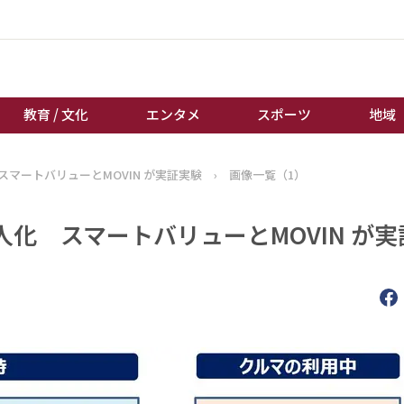
教育 / 文化
エンタメ
スポーツ
地域
マートバリューとMOVIN が実証実験
›
画像一覧（1）
経済 / ビジネス
誰もが輝いて働く社会へ
くらし
天皇杯サッカー
化 スマートバリューとMOVIN が実
教育 / 文化
オートレース
エンタメ
競輪
スポーツ
ボートレース
地域
棋王戦
キーパーソン
女流本因坊戦