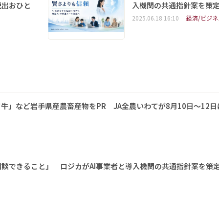
脱出おひと
入機関の共通指針案を策
2025.06.18 16:10
経済/ビジネ
牛」など岩手県産農畜産物をPR JA全農いわてが8月10日～12日
相談できること」 ロジカがAI事業者と導入機関の共通指針案を策