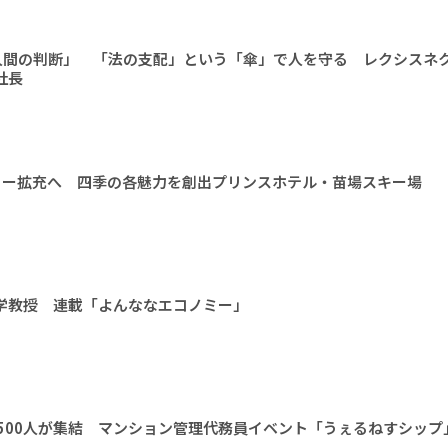
人間の判断」 「法の支配」という「傘」で人を守る レクシスネ
社長
ィー拡充へ 四季の各魅力を創出プリンスホテル・苗場スキー場
大学教授 連載「よんななエコノミー」
1500人が集結 マンション管理代務員イベント「うぇるねすシップ