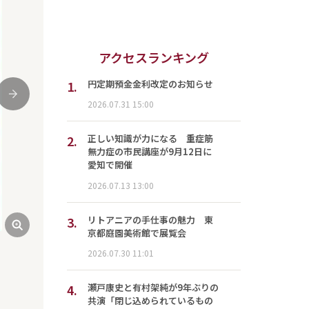
アクセスランキング
1.
円定期預金金利改定のお知らせ
次
2026.07.31 15:00
2.
正しい知識が力になる 重症筋
無力症の市民講座が9月12日に
愛知で開催
2026.07.13 13:00
3.
リトアニアの手仕事の魅力 東
京都庭園美術館で展覧会
2026.07.30 11:01
4.
瀬戸康史と有村架純が9年ぶりの
共演「閉じ込められているもの