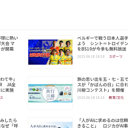
野球に熱い
ベルギーで戦う日本人選
大会 マ
よう シント＝トロイデ
トが開幕
をBS10が今季も無料放送
2025.06.18 16:10
スポーツ
いわて牛」
旅の思い出を五・七・五
R JA全
スが「かばんの日」に合
日に実施
川柳コンテスト」を開催
ス
2025.06.18 16:10
教育/文化
読みしたら
「人がAIに求めるのは信
はなぜ「呼
きること」 ロジカがAI