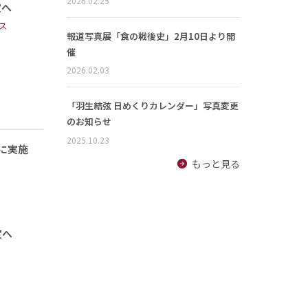
2026.02.25
定へ
ス
報道写真展「食の戦後史」2月10日より開
催
2026.02.03
「羽生結弦 日めくりカレンダー」写真変更
のお知らせ
2025.10.23
に実施
もっと見る
定へ