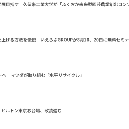
発展目指す 久留米工業大学が「ふくおか未来型園芸農業創出コン
上げる方法を伝授 いえらぶGROUPが8月18、20日に無料セミ
ーへ マツダが取り組む「水平リサイクル」
ー
 ヒルトン東京お台場、改装進む