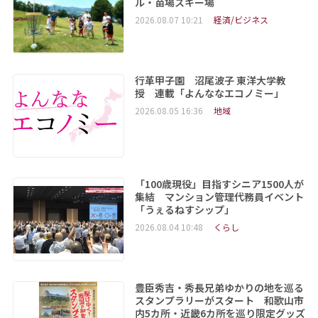
ル・苗場スキー場
2026.08.07 10:21
経済/ビジネス
行革甲子園 沼尾波子 東洋大学教
授 連載「よんななエコノミー」
2026.08.05 16:36
地域
「100歳現役」目指すシニア1500人が
集結 マンション管理代務員イベント
「うぇるねすシップ」
2026.08.04 10:48
くらし
豊臣秀吉・秀長兄弟ゆかりの地を巡る
スタンプラリーがスタート 和歌山市
内5カ所・近畿6カ所を巡り限定グッズ