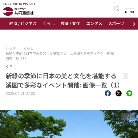
KK KYODO
KK KYODO
NEWS SITE
NEWS SITE
MENU
›
経済 / ビジネス
くらし
教育 / 文化
エンタメ
スポーツ
地
トップページ
お知らせ
トップ
›
くらし
›
新緑の季節に日本の美と文化を堪能する 三溪園で多彩なイベント開催
›
ニュース
画像一覧（1）
くらし
おすすめコンテンツ
新緑の季節に日本の美と文化を堪能する 三
溪園で多彩なイベント開催: 画像一覧（1）
出版物
2025.04.21 07:03
会社概要
1
/
1