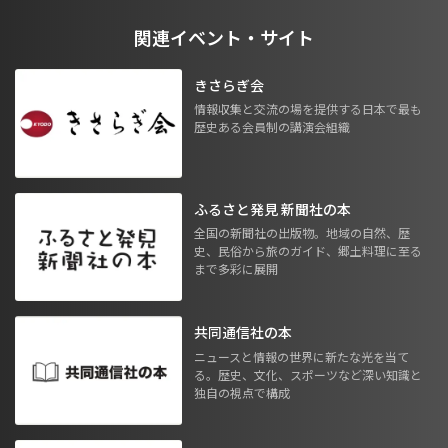
関連イベント・サイト
きさらぎ会
情報収集と交流の場を提供する日本で最も
歴史ある会員制の講演会組織
ふるさと発見 新聞社の本
全国の新聞社の出版物。地域の自然、歴
史、民俗から旅のガイド、郷土料理に至る
まで多彩に展開
共同通信社の本
ニュースと情報の世界に新たな光を当て
る。歴史、文化、スポーツなど深い知識と
独自の視点で構成