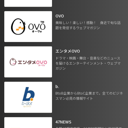
OVO
美味しい！楽しい！感動！ 身近で旬な話
題を発信するウェブマガジン
エンタメOVO
ドラマ・映画・舞台・音楽などのニュース
を届けるエンターテインメント・ウェブマ
ガジン
b.
BtoB企業からBtoC企業まで。全てのビジネ
スマン必見の情報サイト
47NEWS