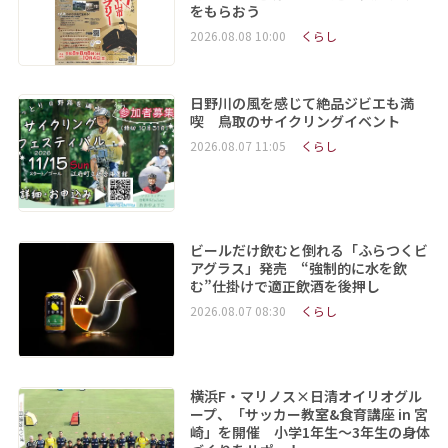
をもらおう
2026.08.08 10:00
くらし
日野川の風を感じて絶品ジビエも満
喫 鳥取のサイクリングイベント
2026.08.07 11:05
くらし
ビールだけ飲むと倒れる「ふらつくビ
アグラス」発売 “強制的に水を飲
む”仕掛けで適正飲酒を後押し
2026.08.07 08:30
くらし
横浜F・マリノス×日清オイリオグル
ープ、「サッカー教室&食育講座 in 宮
崎」を開催 小学1年生～3年生の身体