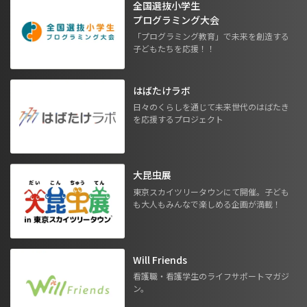
全国選抜小学生
プログラミング大会
「プログラミング教育」で未来を創造する
子どもたちを応援！！
はばたけラボ
日々のくらしを通じて未来世代のはばたき
を応援するプロジェクト
大昆虫展
東京スカイツリータウンにて開催。子ども
も大人もみんなで楽しめる企画が満載！
Will Friends
看護職・看護学生のライフサポートマガジ
ン。