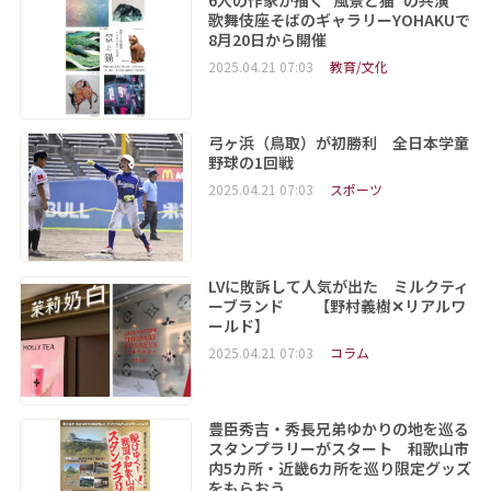
歌舞伎座そばのギャラリーYOHAKUで
8月20日から開催
2025.04.21 07:03
教育/文化
弓ヶ浜（鳥取）が初勝利 全日本学童
野球の1回戦
2025.04.21 07:03
スポーツ
LVに敗訴して人気が出た ミルクティ
ーブランド 【野村義樹✕リアルワ
ールド】
2025.04.21 07:03
コラム
豊臣秀吉・秀長兄弟ゆかりの地を巡る
スタンプラリーがスタート 和歌山市
内5カ所・近畿6カ所を巡り限定グッズ
をもらおう