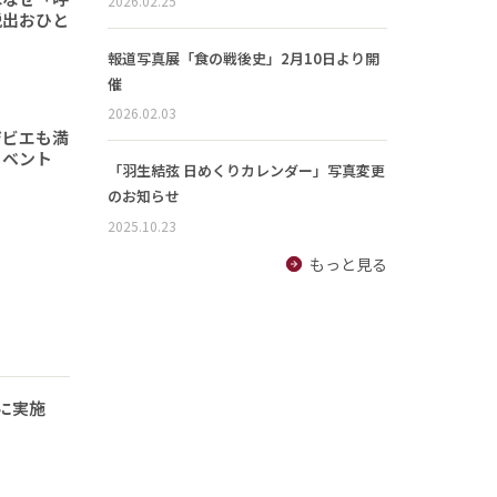
2026.02.25
脱出おひと
報道写真展「食の戦後史」2月10日より開
催
2026.02.03
ジビエも満
イベント
「羽生結弦 日めくりカレンダー」写真変更
のお知らせ
2025.10.23
もっと見る
に実施