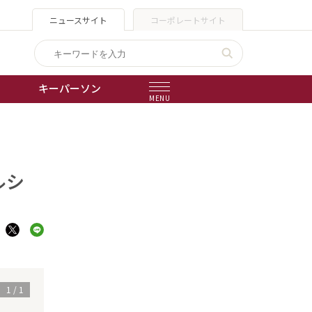
ニュースサイト
コーポレートサイト
キーパーソン
MENU
出版物
会社概要
ルシ
1
/
1