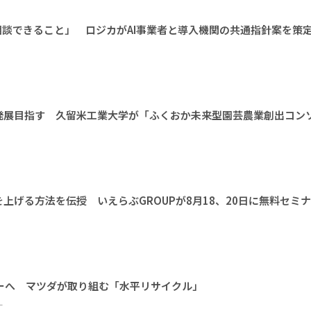
相談できること」 ロジカがAI事業者と導入機関の共通指針案を策
発展目指す 久留米工業大学が「ふくおか未来型園芸農業創出コン
上げる方法を伝授 いえらぶGROUPが8月18、20日に無料セミ
ーへ マツダが取り組む「水平リサイクル」
ー