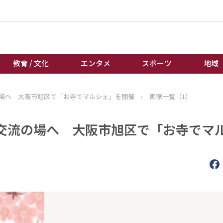
教育 / 文化
エンタメ
スポーツ
地域
場へ 大阪市旭区で「お寺でマルシェ」を開催
›
画像一覧（1）
経済 / ビジネス
誰もが輝いて働く社会へ
くらし
天皇杯サッカー
交流の場へ 大阪市旭区で「お寺でマ
教育 / 文化
オートレース
エンタメ
競輪
スポーツ
ボートレース
地域
棋王戦
キーパーソン
女流本因坊戦