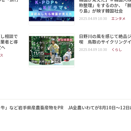
称整理」をするのか、「
り島」が映す韓国社会
2025.04.09 10:30
エンタメ
頼し相談で
日野川の風を感じて絶品
事業者と導
喫 鳥取のサイクリング
定へ
2025.04.09 10:30
くらし
ス
牛」など岩手県産農畜産物をPR JA全農いわてが8月10日～12日