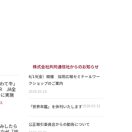
株式会社共同通信社からのお知らせ
6/19(金）開催 採用広報セミナー＆ワー
わて牛」
クショップのご案内
 JA全
2026.05.10
日に実施
ス
2026.03.31
「世界年鑑」を休刊いたします
公正取引委員会からの勧告について
読みしたら
はなぜ「呼