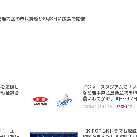
無力症の市民講座が8月8日に広島で開催
手を応援し
ドジャースタジアムで「い
ン戦全試合
など岩手県産農畜産物をPR
農いわてが8月10日～12
2025.04.09 10:30
経済/ビジネ
で！ エー
【K-POPもKドラマも深
わせ「旅行
韓国が見えた】＃韓国人