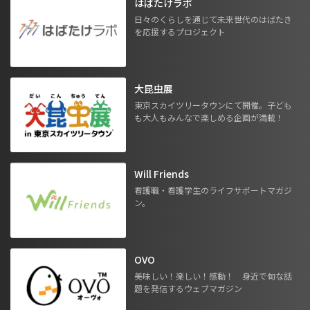
はばたけラボ
日々のくらしを通じて未来世代のはばたき
を応援するプロジェクト
大昆虫展
東京スカイツリータウンにて開催。子ども
も大人もみんなで楽しめる企画が満載！
Will Friends
看護職・看護学生のライフサポートマガジ
ン。
OVO
美味しい！楽しい！感動！ 身近で旬な話
題を発信するウェブマガジン