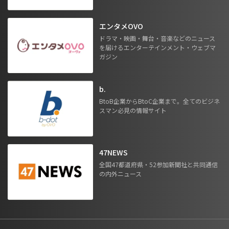
エンタメOVO
ドラマ・映画・舞台・音楽などのニュース
を届けるエンターテインメント・ウェブマ
ガジン
b.
BtoB企業からBtoC企業まで。全てのビジネ
スマン必見の情報サイト
47NEWS
全国47都道府県・52参加新聞社と共同通信
の内外ニュース