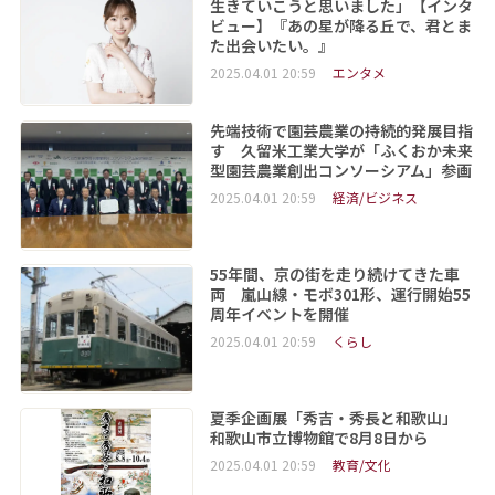
生きていこうと思いました」【インタ
ビュー】『あの星が降る丘で、君とま
た出会いたい。』
2025.04.01 20:59
エンタメ
先端技術で園芸農業の持続的発展目指
す 久留米工業大学が「ふくおか未来
型園芸農業創出コンソーシアム」参画
2025.04.01 20:59
経済/ビジネス
55年間、京の街を走り続けてきた車
両 嵐山線・モボ301形、運行開始55
周年イベントを開催
2025.04.01 20:59
くらし
夏季企画展「秀吉・秀長と和歌山」
和歌山市立博物館で8月8日から
2025.04.01 20:59
教育/文化