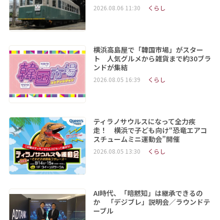
2026.08.06 11:30
くらし
横浜高島屋で「韓国市場」がスター
ト 人気グルメから雑貨まで約30ブラ
ンドが集結
2026.08.05 16:39
くらし
ティラノサウルスになって全力疾
走！ 横浜で子ども向け“恐竜エアコ
スチュームミニ運動会”開催
2026.08.05 13:30
くらし
AI時代、「暗黙知」は継承できるの
か 「デジブレ」説明会／ラウンドテ
ーブル