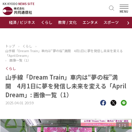
KK KYODO
KK KYODO
NEWS SITE
NEWS SITE
MENU
›
経済 / ビジネス
くらし
教育 / 文化
エンタメ
スポーツ
地
トップページ
お知らせ
トップ
›
くらし
›
山手線「Dream Train」車内は“夢の桜”満開 4月1日に夢を発信し未来を変える
ニュース
「April Dream」
›
画像一覧（1）
くらし
おすすめコンテンツ
山手線「Dream Train」車内は“夢の桜”満
出版物
開 4月1日に夢を発信し未来を変える「April
Dream」: 画像一覧（1）
会社概要
2025.04.01 20:59
1
/
1