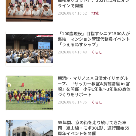
高校生サミット」、2027年1月にオン
ラインで開催
2026.08.04 10:52
地域
「100歳現役」目指すシニア1500人が
集結 マンション管理代務員イベント
「うぇるねすシップ」
2026.08.04 10:48
くらし
横浜F・マリノス×日清オイリオグル
ープ、「サッカー教室&食育講座 in 宮
崎」を開催 小学1年生～3年生の身体
づくりをサポート
2026.08.06 14:36
くらし
55年間、京の街を走り続けてきた車
両 嵐山線・モボ301形、運行開始55
周年イベントを開催