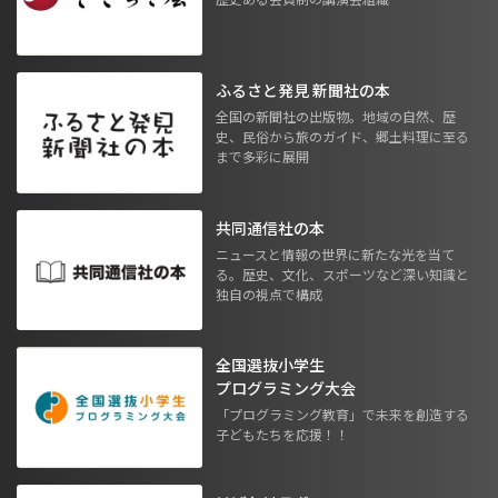
ふるさと発見 新聞社の本
全国の新聞社の出版物。地域の自然、歴
史、民俗から旅のガイド、郷土料理に至る
まで多彩に展開
共同通信社の本
ニュースと情報の世界に新たな光を当て
る。歴史、文化、スポーツなど深い知識と
独自の視点で構成
全国選抜小学生
プログラミング大会
「プログラミング教育」で未来を創造する
子どもたちを応援！！