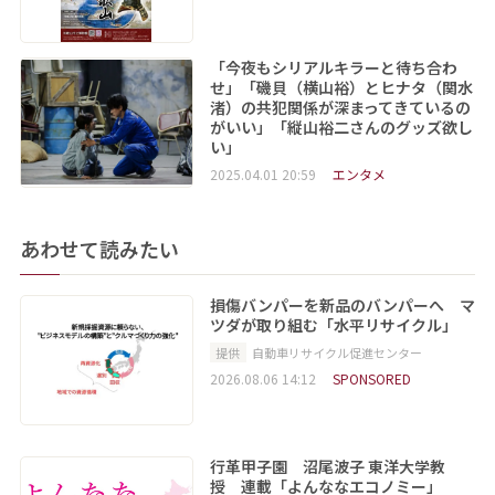
「今夜もシリアルキラーと待ち合わ
せ」「磯貝（横山裕）とヒナタ（関水
渚）の共犯関係が深まってきているの
がいい」「縦山裕二さんのグッズ欲し
い」
2025.04.01 20:59
エンタメ
あわせて読みたい
損傷バンパーを新品のバンパーへ マ
ツダが取り組む「水平リサイクル」
提供
自動車リサイクル促進センター
2026.08.06 14:12
SPONSORED
行革甲子園 沼尾波子 東洋大学教
授 連載「よんななエコノミー」