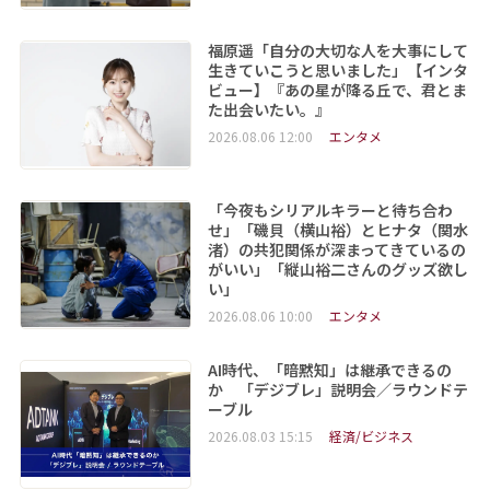
福原遥「自分の大切な人を大事にして
生きていこうと思いました」【インタ
ビュー】『あの星が降る丘で、君とま
た出会いたい。』
2026.08.06 12:00
エンタメ
「今夜もシリアルキラーと待ち合わ
せ」「磯貝（横山裕）とヒナタ（関水
渚）の共犯関係が深まってきているの
がいい」「縦山裕二さんのグッズ欲し
い」
2026.08.06 10:00
エンタメ
AI時代、「暗黙知」は継承できるの
か 「デジブレ」説明会／ラウンドテ
ーブル
2026.08.03 15:15
経済/ビジネス