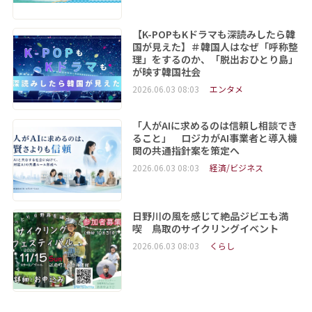
【K-POPもKドラマも深読みしたら韓
国が見えた】＃韓国人はなぜ「呼称整
理」をするのか、「脱出おひとり島」
が映す韓国社会
2026.06.03 08:03
エンタメ
「人がAIに求めるのは信頼し相談でき
ること」 ロジカがAI事業者と導入機
関の共通指針案を策定へ
2026.06.03 08:03
経済/ビジネス
日野川の風を感じて絶品ジビエも満
喫 鳥取のサイクリングイベント
2026.06.03 08:03
くらし