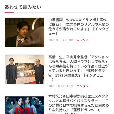
あわせて読みたい
中島裕翔、WOWOWドラマ初主演作
は挑戦！「冤罪事件のリアルや人間の
危うさが描かれています」【インタビ
ュー】
2026.01.09 08:00
エンタメ
高橋一生、平山秀幸監督「アクション
はもちろん、人間ドラマとしてもちゃ
んと娯楽性を持っている作品に仕上が
っていると思います」「連続ドラマ
W 1972 渚の螢火」【インタビュ
ー】
2025.10.20 11:19
エンタメ
木村文乃＆田中樹が挑む歴史スペクタ
クル×本格サバイバルスリラー 「こ
の題材に日本で挑戦するんだと前のめ
りな気持ち」「連続ドラマW I,