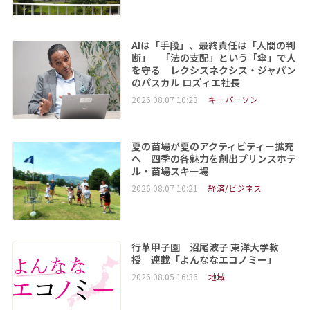
AIは「手段」、最終責任は「人間の判
断」 「法の支配」という「傘」で人
を守る レクシスネクシス・ジャパン
のパスカル ロズィエ社長
2026.08.07 10:23
キーパーソン
夏の苗場が夏のアクティビティー拡充
へ 四季の各魅力を創出プリンスホテ
ル・苗場スキー場
2026.08.07 10:21
経済/ビジネス
行革甲子園 沼尾波子 東洋大学教
授 連載「よんななエコノミー」
2026.08.05 16:36
地域