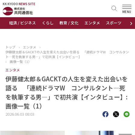
KK KYODO
KK KYODO
NEWS SITE
NEWS SITE
MENU
›
経済 / ビジネス
くらし
教育 / 文化
エンタメ
スポーツ
地
トップページ
お知らせ
トップ
›
エンタメ
›
伊藤健太郎＆GACKTの人生を変えた出会いを語る 「連続ドラマW コンサルタン
ニュース
ト―死を執筆する男―」で初共演【インタビュー】
›
画像一覧（1）
エンタメ
おすすめコンテンツ
伊藤健太郎＆GACKTの人生を変えた出会いを
出版物
語る 「連続ドラマW コンサルタント―死
を執筆する男―」で初共演【インタビュー】:
会社概要
画像一覧（1）
2026.06.03 08:03