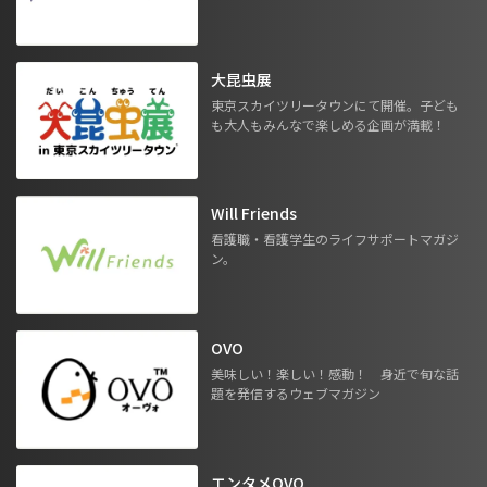
大昆虫展
東京スカイツリータウンにて開催。子ども
も大人もみんなで楽しめる企画が満載！
Will Friends
看護職・看護学生のライフサポートマガジ
ン。
OVO
美味しい！楽しい！感動！ 身近で旬な話
題を発信するウェブマガジン
エンタメOVO