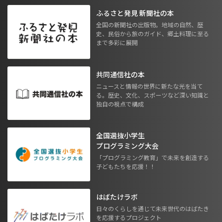
ふるさと発見 新聞社の本
全国の新聞社の出版物。地域の自然、歴
史、民俗から旅のガイド、郷土料理に至る
まで多彩に展開
共同通信社の本
ニュースと情報の世界に新たな光を当て
る。歴史、文化、スポーツなど深い知識と
独自の視点で構成
全国選抜小学生
プログラミング大会
「プログラミング教育」で未来を創造する
子どもたちを応援！！
はばたけラボ
日々のくらしを通じて未来世代のはばたき
を応援するプロジェクト