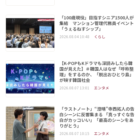
「100歳現役」目指すシニア1500人が
集結 マンション管理代務員イベント
「うぇるねすシップ」
2026.08.04 10:48
くらし
【K-POPもKドラマも深読みしたら韓
国が見えた】＃韓国人はなぜ「呼称整
理」をするのか、「脱出おひとり島」
が映す韓国社会
2026.08.07 13:01
エンタメ
「ラストノート」“澄晴”寺西拓人の告
白シーンに反響集まる 「真っすぐな告
白がカッコいい」「最高のシーンをあ
りがとう」
2026.08.07 10:15
エンタメ