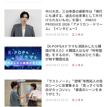
中川大志、三谷幸喜の最新作は「現代
にも通ずる、過去の出来事として片付
けられないもの」を描く PARCO
PRODUCE 2026「アメリカン・ドリー
ム」【インタビュー】
2026.08.08 08:00
エンタメ
【K-POPもKドラマも深読みしたら韓
国が見えた】＃韓国人はなぜ「呼称整
理」をするのか、「脱出おひとり島」
が映す韓国社会
2026.08.07 13:01
エンタメ
「ラストノート」“澄晴”寺西拓人の告
白シーンに反響集まる 「真っすぐな告
白がカッコいい」「最高のシーンをあ
りがとう」
2026.08.07 10:15
エンタメ