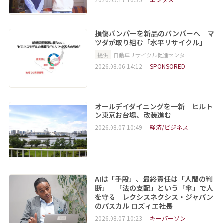
損傷バンパーを新品のバンパーへ マ
ツダが取り組む「水平リサイクル」
提供
自動車リサイクル促進センター
2026.08.06 14:12
SPONSORED
オールデイダイニングを一新 ヒルト
ン東京お台場、改装進む
2026.08.07 10:49
経済/ビジネス
AIは「手段」、最終責任は「人間の判
断」 「法の支配」という「傘」で人
を守る レクシスネクシス・ジャパン
のパスカル ロズィエ社長
2026.08.07 10:23
キーパーソン