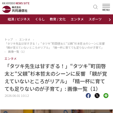
KK KYODO
KK KYODO
NEWS SITE
NEWS SITE
MENU
›
経済 / ビジネス
くらし
教育 / 文化
エンタメ
スポーツ
地
トップページ
お知らせ
トップ
›
エンタメ
›
「タツキ先生は甘すぎる！」“タツキ”町田啓太と“父親”杉本哲太のシーンに反響
ニュース
「親が覚えていないところがリアル」「精一杯に育てても足りないのが子育て」
›
画像一覧（1）
エンタメ
おすすめコンテンツ
「タツキ先生は甘すぎる！」“タツキ”町田啓
出版物
太と“父親”杉本哲太のシーンに反響 「親が覚
えていないところがリアル」「精一杯に育て
会社概要
ても足りないのが子育て」: 画像一覧（1）
2026.06.01 10:12