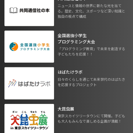
ニュースと情報の世界に新たな光を当て
る。歴史、文化、スポーツなど深い知識と
独自の視点で構成
全国選抜小学生
プログラミング大会
「プログラミング教育」で未来を創造する
子どもたちを応援！！
はばたけラボ
日々のくらしを通じて未来世代のはばたき
を応援するプロジェクト
大昆虫展
東京スカイツリータウンにて開催。子ども
も大人もみんなで楽しめる企画が満載！