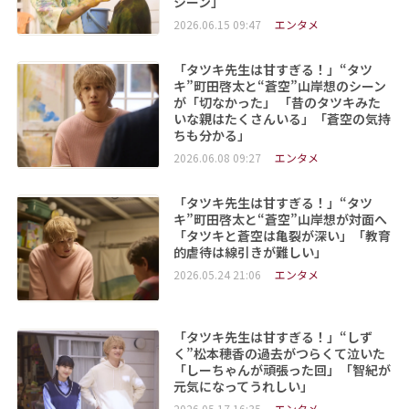
シーン」
2026.06.15 09:47
エンタメ
「タツキ先生は甘すぎる！」“タツ
キ”町田啓太と“蒼空”山岸想のシーン
が「切なかった」 「昔のタツキみた
いな親はたくさんいる」「蒼空の気持
ちも分かる」
2026.06.08 09:27
エンタメ
「タツキ先生は甘すぎる！」“タツ
キ”町田啓太と“蒼空”山岸想が対面へ
「タツキと蒼空は亀裂が深い」「教育
的虐待は線引きが難しい」
2026.05.24 21:06
エンタメ
「タツキ先生は甘すぎる！」“しず
く”松本穂香の過去がつらくて泣いた
「しーちゃんが頑張った回」「智紀が
元気になってうれしい」
2026.05.17 16:35
エンタメ