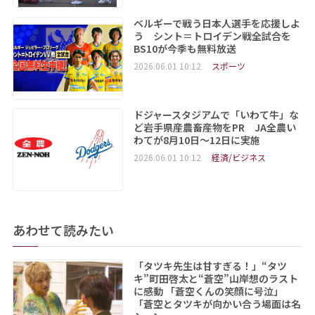
ベルギーで戦う日本人選手を応援しよ
う シント＝トロイデン戦全試合を
BS10が今季も無料放送
2026.06.01 10:12
スポーツ
ドジャースタジアムで「いわて牛」な
ど岩手県産農畜産物をPR JA全農い
わてが8月10日～12日に実施
2026.06.01 10:12
経済/ビジネス
あわせて読みたい
「タツキ先生は甘すぎる！」“タツ
キ”町田啓太と“蒼空”山岸想のラスト
に感動 「蒼空くんの笑顔に号泣」
「蒼空とタツキが向かい合う場面は名