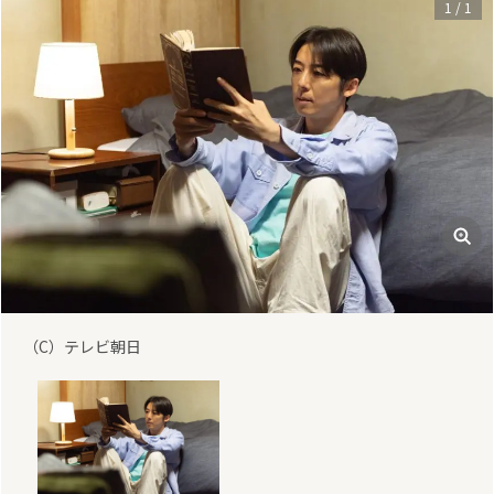
1
/
1
（C）テレビ朝日