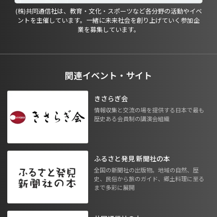
(株)共同通信社は、教育・文化・スポーツなど各分野の活動やイベ
ントを主催しています。一緒に未来社会を創り上げていく参加企
業を募集しています。
関連イベント・サイト
きさらぎ会
情報収集と交流の場を提供する日本で最も
歴史ある会員制の講演会組織
ふるさと発見 新聞社の本
全国の新聞社の出版物。地域の自然、歴
史、民俗から旅のガイド、郷土料理に至る
まで多彩に展開