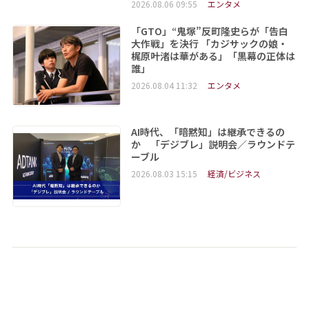
2026.08.06 09:55
エンタメ
「GTO」“鬼塚”反町隆史らが「告白
大作戦」を決行 「カジサックの娘・
梶原叶渚は華がある」「黒幕の正体は
誰」
2026.08.04 11:32
エンタメ
AI時代、「暗黙知」は継承できるの
か 「デジブレ」説明会／ラウンドテ
ーブル
2026.08.03 15:15
経済/ビジネス