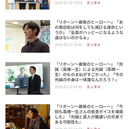
2026.07.23 14:50
エンタメ
「リボーン～最後のヒーロー～」「あ
の商店街は何をしても滅びる運命とい
うか」「全員がハッピーになるような
道はないのかなぁ」
2026.05.27 10:45
エンタメ
「リボーン～最後のヒーロー～」「光
誠（高橋一生）による光誠（高橋一
生）のものまねがすごかった」「今の
光誠の中身は一体誰なんだろう？」
2026.05.13 09:45
エンタメ
「リボーン～最後のヒーロー～」「今
回も高橋一生さんの低音ボイスを堪能
した」「光誠と英人が腹違いの兄弟で
ある可能性も」
2026.05.07 10:10
エンタメ