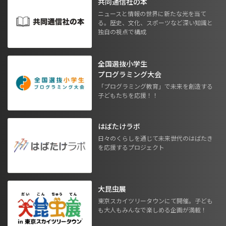
共同通信社の本
ニュースと情報の世界に新たな光を当て
る。歴史、文化、スポーツなど深い知識と
独自の視点で構成
全国選抜小学生
プログラミング大会
「プログラミング教育」で未来を創造する
子どもたちを応援！！
はばたけラボ
日々のくらしを通じて未来世代のはばたき
を応援するプロジェクト
大昆虫展
東京スカイツリータウンにて開催。子ども
も大人もみんなで楽しめる企画が満載！