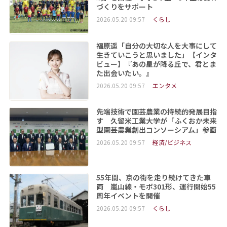
づくりをサポート
2026.05.20 09:57
くらし
福原遥「自分の大切な人を大事にして
生きていこうと思いました」【インタ
ビュー】『あの星が降る丘で、君とま
た出会いたい。』
2026.05.20 09:57
エンタメ
先端技術で園芸農業の持続的発展目指
す 久留米工業大学が「ふくおか未来
型園芸農業創出コンソーシアム」参画
2026.05.20 09:57
経済/ビジネス
55年間、京の街を走り続けてきた車
両 嵐山線・モボ301形、運行開始55
周年イベントを開催
2026.05.20 09:57
くらし