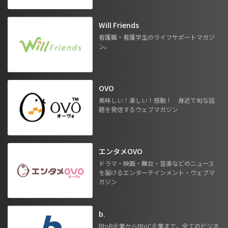
Will Friends
看護職・看護学生のライフサポートマガジ
ン。
OVO
美味しい！楽しい！感動！ 身近で旬な話
題を発信するウェブマガジン
エンタメOVO
ドラマ・映画・舞台・音楽などのニュース
を届けるエンターテインメント・ウェブマ
ガジン
b.
BtoB企業からBtoC企業まで。全てのビジネ