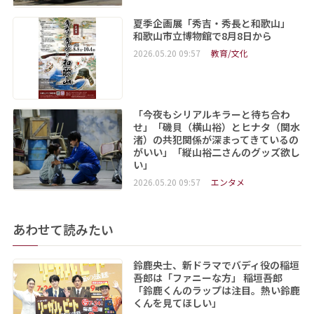
夏季企画展「秀吉・秀長と和歌山」
和歌山市立博物館で8月8日から
2026.05.20 09:57
教育/文化
「今夜もシリアルキラーと待ち合わ
せ」「磯貝（横山裕）とヒナタ（関水
渚）の共犯関係が深まってきているの
がいい」「縦山裕二さんのグッズ欲し
い」
2026.05.20 09:57
エンタメ
あわせて読みたい
鈴鹿央士、新ドラマでバディ役の稲垣
吾郎は「ファニーな方」 稲垣吾郎
「鈴鹿くんのラップは注目。熱い鈴鹿
くんを見てほしい」