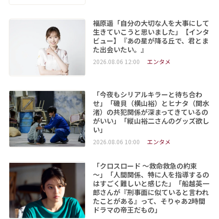
福原遥「自分の大切な人を大事にして
生きていこうと思いました」【インタ
ビュー】『あの星が降る丘で、君とま
た出会いたい。』
2026.08.06 12:00
エンタメ
「今夜もシリアルキラーと待ち合わ
せ」「磯貝（横山裕）とヒナタ（関水
渚）の共犯関係が深まってきているの
がいい」「縦山裕二さんのグッズ欲し
い」
2026.08.06 10:00
エンタメ
「クロスロード ～救命救急の約束
～」「人間関係、特に人を指導するの
はすごく難しいと感じた」「船越英一
郎さんが『刑事面に似ていると言われ
たことがある』って、そりゃあ2時間
ドラマの帝王だもの」