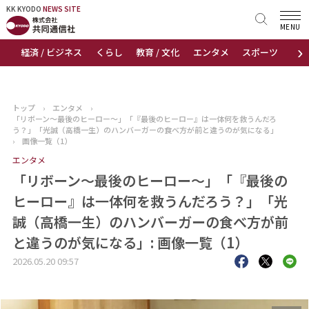
KK KYODO
KK KYODO
NEWS SITE
NEWS SITE
MENU
›
経済 / ビジネス
くらし
教育 / 文化
エンタメ
スポーツ
地
トップページ
お知らせ
トップ
›
エンタメ
›
「リボーン～最後のヒーロー～」「『最後のヒーロー』は一体何を救うんだろ
ニュース
う？」「光誠（高橋一生）のハンバーガーの食べ方が前と違うのが気になる」
›
画像一覧（1）
エンタメ
おすすめコンテンツ
「リボーン～最後のヒーロー～」「『最後の
出版物
ヒーロー』は一体何を救うんだろう？」「光
誠（高橋一生）のハンバーガーの食べ方が前
会社概要
と違うのが気になる」: 画像一覧（1）
2026.05.20 09:57