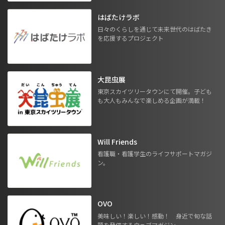
はばたけラボ
日々のくらしを通じて未来世代のはばたき
を応援するプロジェクト
大昆虫展
東京スカイツリータウンにて開催。子ども
も大人もみんなで楽しめる企画が満載！
Will Friends
看護職・看護学生のライフサポートマガジ
ン。
OVO
美味しい！楽しい！感動！ 身近で旬な話
題を発信するウェブマガジン