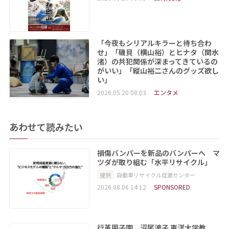
「今夜もシリアルキラーと待ち合わ
せ」「磯貝（横山裕）とヒナタ（関水
渚）の共犯関係が深まってきているの
がいい」「縦山裕二さんのグッズ欲し
い」
2026.05.20 08:03
エンタメ
あわせて読みたい
損傷バンパーを新品のバンパーへ マ
ツダが取り組む「水平リサイクル」
提供
自動車リサイクル促進センター
2026.08.06 14:12
SPONSORED
行革甲子園 沼尾波子 東洋大学教