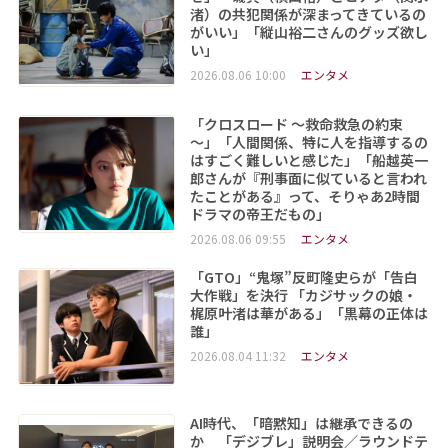
渚）の共犯関係が深まってきているの
がいい」「縦山裕二さんのグッズ欲し
い」
2026.08.06 10:00
エンタメ
「クロスロード ～救命救急の約束
～」「人間関係、特に人を指導するの
はすごく難しいと感じた」「船越英一
郎さんが『刑事面に似ていると言われ
たことがある』って、そりゃあ2時間
ドラマの帝王だもの」
2026.08.06 09:55
エンタメ
「GTO」“鬼塚”反町隆史らが「告白
大作戦」を決行 「カジサックの娘・
梶原叶渚は華がある」「黒幕の正体は
誰」
2026.08.04 11:32
エンタメ
AI時代、「暗黙知」は継承できるの
か 「デジブレ」説明会／ラウンドテ