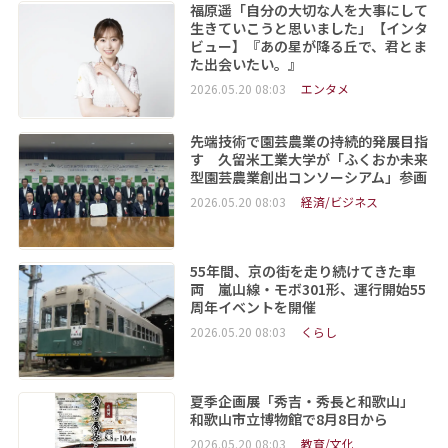
福原遥「自分の大切な人を大事にして
生きていこうと思いました」【インタ
ビュー】『あの星が降る丘で、君とま
た出会いたい。』
2026.05.20 08:03
エンタメ
先端技術で園芸農業の持続的発展目指
す 久留米工業大学が「ふくおか未来
型園芸農業創出コンソーシアム」参画
2026.05.20 08:03
経済/ビジネス
55年間、京の街を走り続けてきた車
両 嵐山線・モボ301形、運行開始55
周年イベントを開催
2026.05.20 08:03
くらし
夏季企画展「秀吉・秀長と和歌山」
和歌山市立博物館で8月8日から
2026.05.20 08:03
教育/文化