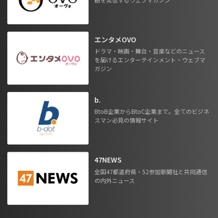
エンタメOVO
ドラマ・映画・舞台・音楽などのニュース
を届けるエンターテインメント・ウェブマ
ガジン
b.
BtoB企業からBtoC企業まで。全てのビジネ
スマン必見の情報サイト
47NEWS
全国47都道府県・52参加新聞社と共同通信
の内外ニュース