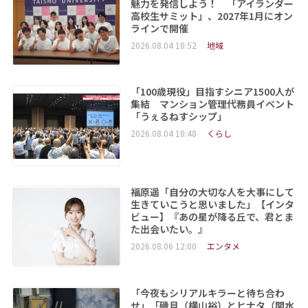
魅力を発信しよう！ 「アイランダー
高校生サミット」、2027年1月にオン
ラインで開催
2026.08.04 10:52
地域
「100歳現役」目指すシニア1500人が
集結 マンション管理代務員イベント
「うぇるねすシップ」
2026.08.04 10:48
くらし
福原遥「自分の大切な人を大事にして
生きていこうと思いました」【インタ
ビュー】『あの星が降る丘で、君とま
た出会いたい。』
2026.08.06 12:00
エンタメ
「今夜もシリアルキラーと待ち合わ
せ」「磯貝（横山裕）とヒナタ（関水