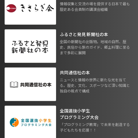
情報収集と交流の場を提供する日本で最も
歴史ある会員制の講演会組織
ふるさと発見 新聞社の本
全国の新聞社の出版物。地域の自然、歴
史、民俗から旅のガイド、郷土料理に至る
まで多彩に展開
共同通信社の本
ニュースと情報の世界に新たな光を当て
る。歴史、文化、スポーツなど深い知識と
独自の視点で構成
全国選抜小学生
プログラミング大会
「プログラミング教育」で未来を創造する
子どもたちを応援！！