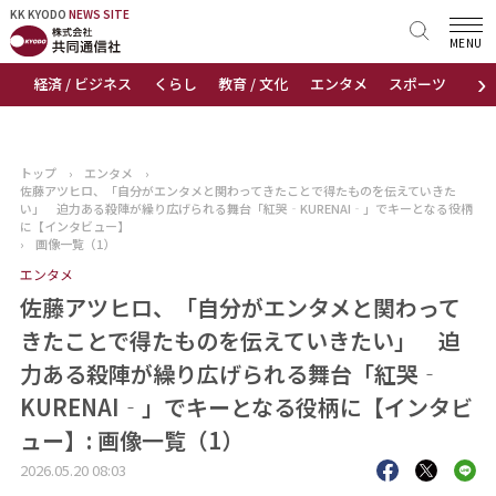
KK KYODO
KK KYODO
NEWS SITE
NEWS SITE
MENU
›
経済 / ビジネス
くらし
教育 / 文化
エンタメ
スポーツ
地
トップページ
お知らせ
トップ
›
エンタメ
›
佐藤アツヒロ、「自分がエンタメと関わってきたことで得たものを伝えていきた
ニュース
い」 迫力ある殺陣が繰り広げられる舞台「紅哭‐KURENAI‐」でキーとなる役柄
に【インタビュー】
›
画像一覧（1）
おすすめコンテンツ
エンタメ
佐藤アツヒロ、「自分がエンタメと関わって
出版物
きたことで得たものを伝えていきたい」 迫
会社概要
力ある殺陣が繰り広げられる舞台「紅哭‐
KURENAI‐」でキーとなる役柄に【インタビ
ュー】: 画像一覧（1）
2026.05.20 08:03