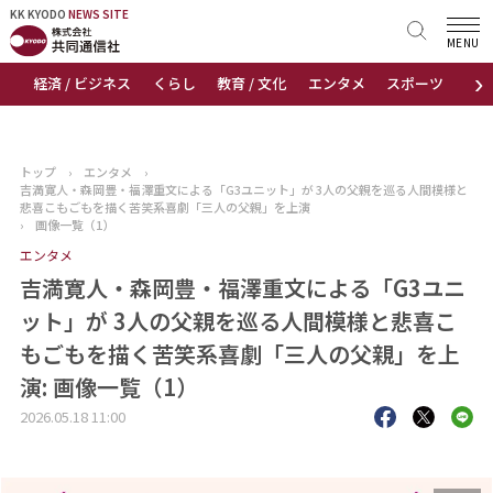
KK KYODO
KK KYODO
NEWS SITE
NEWS SITE
MENU
›
経済 / ビジネス
くらし
教育 / 文化
エンタメ
スポーツ
地
トップページ
お知らせ
トップ
›
エンタメ
›
吉満寛人・森岡豊・福澤重文による「G3ユニット」が 3人の父親を巡る人間模様と
ニュース
悲喜こもごもを描く苦笑系喜劇「三人の父親」を上演
›
画像一覧（1）
エンタメ
おすすめコンテンツ
吉満寛人・森岡豊・福澤重文による「G3ユニ
出版物
ット」が 3人の父親を巡る人間模様と悲喜こ
もごもを描く苦笑系喜劇「三人の父親」を上
会社概要
演: 画像一覧（1）
2026.05.18 11:00