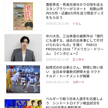
豊臣秀吉・秀長兄弟ゆかりの地を巡る
スタンプラリーがスタート 和歌山市
内5カ所・近畿6カ所を巡り限定グッズ
をもらおう
2026.05.18 11:00
くらし
中川大志、三谷幸喜の最新作は「現代
にも通ずる、過去の出来事として片付
けられないもの」を描く PARCO
PRODUCE 2026「アメリカン・ドリー
ム」【インタビュー】
2026.05.18 11:00
エンタメ
始球式の杉谷拳士さん、野球に熱い思
い 全日本学童軟式野球大会 マクド
ナルド・トーナメントが開幕
2026.05.18 11:00
スポーツ
ベルギーで戦う日本人選手を応援しよ
う シント＝トロイデン戦全試合を
BS10が今季も無料放送