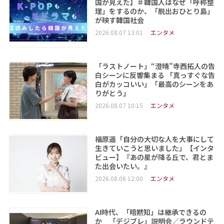
国が見えた】＃韓国人はなぜ「呼称整
理」をするのか、「脱出おひとり島」
が映す韓国社会
2026.08.07 13:01
エンタメ
「ラストノート」“澄晴”寺西拓人の告
白シーンに反響集まる 「真っすぐな告
白がカッコいい」「最高のシーンをあ
りがとう」
2026.08.07 10:15
エンタメ
福原遥「自分の大切な人を大事にして
生きていこうと思いました」【インタ
ビュー】『あの星が降る丘で、君とま
た出会いたい。』
2026.08.06 12:00
エンタメ
AI時代、「暗黙知」は継承できるの
か 「デジブレ」説明会／ラウンドテ