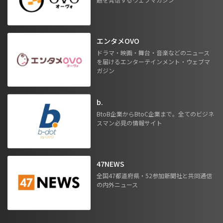
エンタメOVO
ドラマ・映画・舞台・音楽などのニュース
を届けるエンターテインメント・ウェブマ
ガジン
b.
BtoB企業からBtoC企業まで。全てのビジネ
スマン必見の情報サイト
47NEWS
全国47都道府県・52参加新聞社と共同通信
の内外ニュース