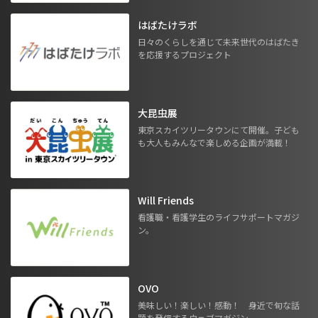
はばたけラボ
日々のくらしを通じて未来世代のはばたき
を応援するプロジェクト
大昆虫展
東京スカイツリータウンにて開催。子ども
も大人もみんなで楽しめる企画が満載！
Will Friends
看護職・看護学生のライフサポートマガジ
ン。
OVO
美味しい！楽しい！感動！ 身近で旬な話
題を発信するウェブマガジン