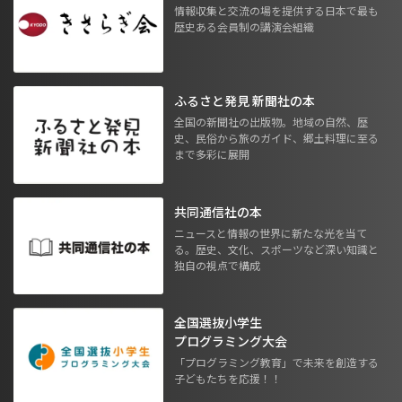
情報収集と交流の場を提供する日本で最も
歴史ある会員制の講演会組織
ふるさと発見 新聞社の本
全国の新聞社の出版物。地域の自然、歴
史、民俗から旅のガイド、郷土料理に至る
まで多彩に展開
共同通信社の本
ニュースと情報の世界に新たな光を当て
る。歴史、文化、スポーツなど深い知識と
独自の視点で構成
全国選抜小学生
プログラミング大会
「プログラミング教育」で未来を創造する
子どもたちを応援！！