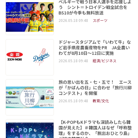
ベルギーで戦う日本人選手を応援しよ
う シント＝トロイデン戦全試合を
BS10が今季も無料放送
2026.05.18 09:48
スポーツ
ドジャースタジアムで「いわて牛」な
ど岩手県産農畜産物をPR JA全農い
わてが8月10日～12日に実施
2026.05.18 09:48
経済/ビジネス
旅の思い出を五・七・五で！ エース
が「かばんの日」に合わせ「旅行川柳
コンテスト」を開催
2026.05.18 09:48
教育/文化
【K-POPもKドラマも深読みしたら韓
国が見えた】＃韓国人はなぜ「呼称整
理」をするのか、「脱出おひとり島」