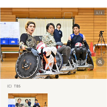
1
/
1
（C）TBS