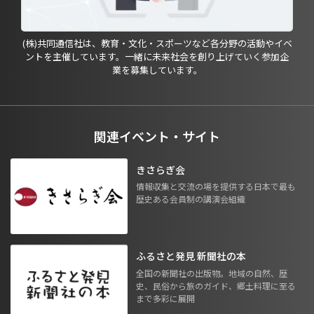
(株)共同通信社は、教育・文化・スポーツなど各分野の活動やイベ
ントを主催しています。一緒に未来社会を創り上げていく参加企
業を募集しています。
関連イベント・サイト
きさらぎ会
情報収集と交流の場を提供する日本で最も
歴史ある会員制の講演会組織
ふるさと発見 新聞社の本
全国の新聞社の出版物。地域の自然、歴
史、民俗から旅のガイド、郷土料理に至る
まで多彩に展開