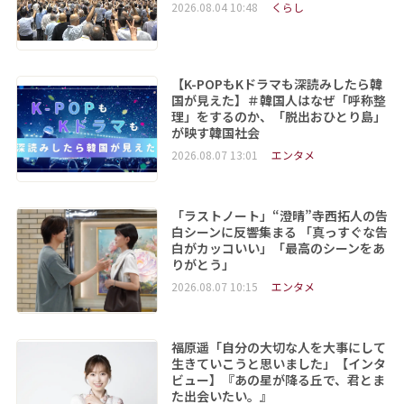
2026.08.04 10:48
くらし
【K-POPもKドラマも深読みしたら韓
国が見えた】＃韓国人はなぜ「呼称整
理」をするのか、「脱出おひとり島」
が映す韓国社会
2026.08.07 13:01
エンタメ
「ラストノート」“澄晴”寺西拓人の告
白シーンに反響集まる 「真っすぐな告
白がカッコいい」「最高のシーンをあ
りがとう」
2026.08.07 10:15
エンタメ
福原遥「自分の大切な人を大事にして
生きていこうと思いました」【インタ
ビュー】『あの星が降る丘で、君とま
た出会いたい。』