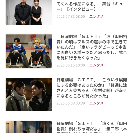
てくれる作品になる」 舞台「キュ
ー」【インタビュー】
2026.07.31 08:00
エンタメ
日曜劇場「ＧＩＦＴ」「涼（山田裕
貴）の魂はブルズの選手の中で生きて
いたんだ」「車いすラグビーって本当
に面白いスポーツだと思ったし、試合
を見に行きたくなった」
2026.06.15 10:00
エンタメ
日曜劇場「ＧＩＦＴ」「こういう展開
にする必要はあったのか」「普通に涼
さんと人香ちゃん（有村架純）が幸せ
になるところが見たかった」
2026.06.08 09:30
エンタメ
日曜劇場「ＧＩＦＴ」「涼くん（山田
裕貴）倒れちゃ嫌だよ」「圭二郎（本