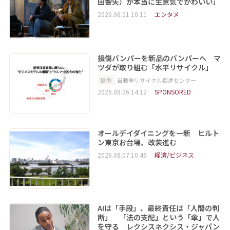
田響矢）が本当に生意気でかわいい」
2026.06.01 10:11
エンタメ
損傷バンパーを新品のバンパーへ マ
ツダが取り組む「水平リサイクル」
提供
自動車リサイクル促進センター
2026.08.06 14:12
SPONSORED
オールデイダイニングを一新 ヒルト
ン東京お台場、改装進む
2026.08.07 10:49
経済/ビジネス
AIは「手段」、最終責任は「人間の判
断」 「法の支配」という「傘」で人
を守る レクシスネクシス・ジャパン