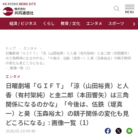
KK KYODO
KK KYODO
NEWS SITE
NEWS SITE
MENU
›
経済 / ビジネス
くらし
教育 / 文化
エンタメ
スポーツ
地
トップページ
お知らせ
トップ
›
エンタメ
›
日曜劇場「ＧＩＦＴ」「涼（山田裕貴）と人香（有村架純）と圭二郎（本田響矢）
ニュース
は三角関係になるのかな」「今後は、伍鉄（堤真一）と昊（玉森裕太）の親子関係
の変化も見どころになる」
›
画像一覧（1）
おすすめコンテンツ
エンタメ
日曜劇場「ＧＩＦＴ」「涼（山田裕貴）と人
出版物
香（有村架純）と圭二郎（本田響矢）は三角
会社概要
関係になるのかな」「今後は、伍鉄（堤真
一）と昊（玉森裕太）の親子関係の変化も見
どころになる」: 画像一覧（1）
2026.05.18 09:48