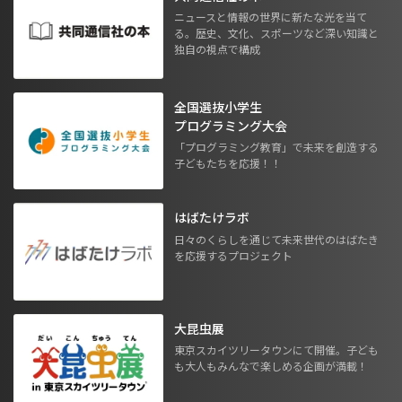
ニュースと情報の世界に新たな光を当て
る。歴史、文化、スポーツなど深い知識と
独自の視点で構成
全国選抜小学生
プログラミング大会
「プログラミング教育」で未来を創造する
子どもたちを応援！！
はばたけラボ
日々のくらしを通じて未来世代のはばたき
を応援するプロジェクト
大昆虫展
東京スカイツリータウンにて開催。子ども
も大人もみんなで楽しめる企画が満載！