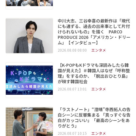
中川大志、三谷幸喜の最新作は「現代
にも通ずる、過去の出来事として片付
けられないもの」を描く PARCO
PRODUCE 2026「アメリカン・ドリー
ム」【インタビュー】
2026.08.08 08:00
エンタメ
【K-POPもKドラマも深読みしたら韓
国が見えた】＃韓国人はなぜ「呼称整
理」をするのか、「脱出おひとり島」
が映す韓国社会
2026.08.07 13:01
エンタメ
「ラストノート」“澄晴”寺西拓人の告
白シーンに反響集まる 「真っすぐな告
白がカッコいい」「最高のシーンをあ
りがとう」
2026.08.07 10:15
エンタメ