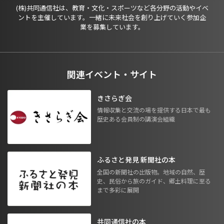
(株)共同通信社は、教育・文化・スポーツなど各分野の活動やイベ
ントを主催しています。一緒に未来社会を創り上げていく参加企
業を募集しています。
関連イベント・サイト
きさらぎ会
情報収集と交流の場を提供する日本で最も
歴史ある会員制の講演会組織
ふるさと発見 新聞社の本
全国の新聞社の出版物。地域の自然、歴
史、民俗から旅のガイド、郷土料理に至る
まで多彩に展開
共同通信社の本