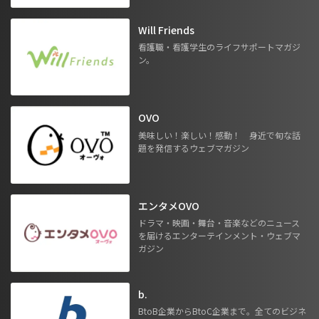
Will Friends
看護職・看護学生のライフサポートマガジ
ン。
OVO
美味しい！楽しい！感動！ 身近で旬な話
題を発信するウェブマガジン
エンタメOVO
ドラマ・映画・舞台・音楽などのニュース
を届けるエンターテインメント・ウェブマ
ガジン
b.
BtoB企業からBtoC企業まで。全てのビジネ