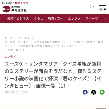
KK KYODO
KK KYODO
NEWS SITE
NEWS SITE
MENU
›
経済 / ビジネス
くらし
教育 / 文化
エンタメ
スポーツ
地
トップページ
お知らせ
トップ
›
エンタメ
›
ユースケ・サンタマリア「クイズ番組が題材のミステリーが面白そうだなと」傑作
ニュース
ミステリー小説の映画化で好演『君のクイズ』【インタビュー】
›
画像一覧（1）
エンタメ
おすすめコンテンツ
ユースケ・サンタマリア「クイズ番組が題材
出版物
のミステリーが面白そうだなと」傑作ミステ
リー小説の映画化で好演『君のクイズ』【イ
会社概要
ンタビュー】: 画像一覧（1）
2026.05.15 12:03