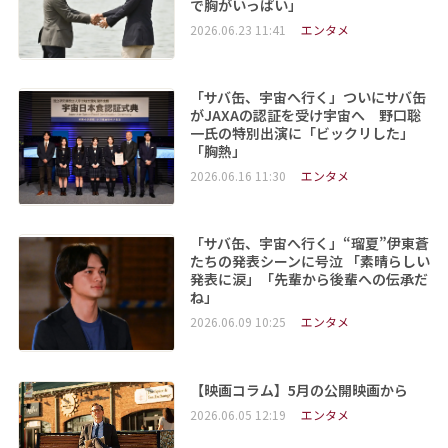
で胸がいっぱい」
2026.06.23 11:41
エンタメ
「サバ缶、宇宙へ行く」ついにサバ缶
がJAXAの認証を受け宇宙へ 野口聡
一氏の特別出演に「ビックリした」
「胸熱」
2026.06.16 11:30
エンタメ
「サバ缶、宇宙へ行く」“瑠夏”伊東蒼
たちの発表シーンに号泣 「素晴らしい
発表に涙」「先輩から後輩への伝承だ
ね」
2026.06.09 10:25
エンタメ
【映画コラム】5月の公開映画から
2026.06.05 12:19
エンタメ