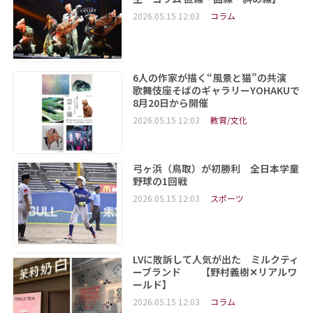
2026.05.15 12:03
コラム
6人の作家が描く“風景と猫”の共演
歌舞伎座そばのギャラリーYOHAKUで
8月20日から開催
2026.05.15 12:03
教育/文化
弓ヶ浜（鳥取）が初勝利 全日本学童
野球の1回戦
2026.05.15 12:03
スポーツ
LVに敗訴して人気が出た ミルクティ
ーブランド 【野村義樹✕リアルワ
ールド】
2026.05.15 12:03
コラム